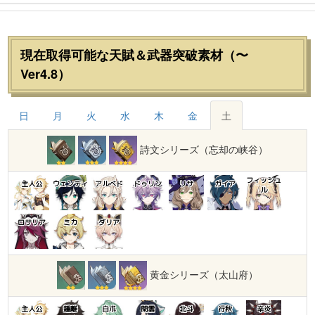
現在取得可能な天賦＆武器突破素材（〜
Ver4.8）
日
月
火
水
木
金
土
詩文シリーズ（忘却の峡谷）
フィッシュ
主人公
ウェンティ
アルベド
ドゥリン
リサ
ガイア
ル
ロサリア
ミカ
ダリア
黄金シリーズ（太山府）
主人公
鍾離
白朮
閑雲
北斗
行秋
辛炎