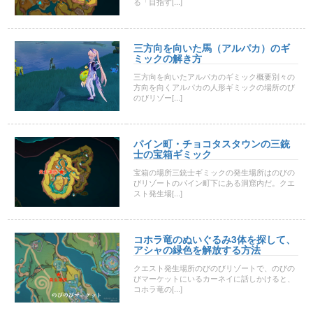
る「目指す[...]
三方向を向いた馬（アルパカ）のギ
ミックの解き方
三方向を向いたアルパカのギミック概要別々の
方向を向くアルパカの人形ギミックの場所のび
のびリゾー[...]
パイン町・チョコタスタウンの三銃
士の宝箱ギミック
宝箱の場所三銃士ギミックの発生場所はのびの
びリゾートのパイン町下にある洞窟内だ。クエ
スト発生場[...]
コホラ竜のぬいぐるみ3体を探して、
アシャの緑色を解放する方法
クエスト発生場所のびのびリゾートで、のびの
びマーケットにいるカーネイに話しかけると、
コホラ竜の[...]