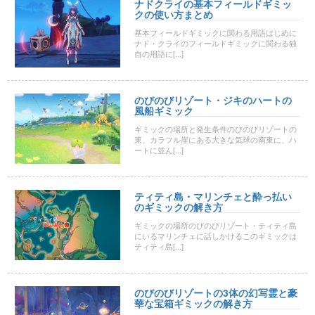
ナドクライの基本フィールドギミッ
クの使い方まとめ
基本フィールドギミックに関わる用語はじめに
ナド・クライのフィールドギミックに関わる独
自の用語に[...]
のびのびリゾート・ジキのハートの
風船ギミック
ギミックの場所と発生条件のびのびリゾートの
東、カラフル崖にある大きな気球の南東に、ハ
ートに並ん[...]
ティティ島・マリンチェと酔っ払い
のギミックの解き方
ギミックの場所のびのびリゾート・ティティ島
にいるマリンチェに話しかけるこのギミックは
ティティ島[...]
のびのびリゾートの3体の幻写霊と豪
華な宝箱ギミックの解き方