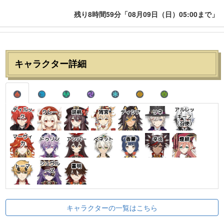
残り8時間59分「08月09日（日）05:00まで」
キャラクター詳細
ディルッ
アルレッ
クレー
胡桃
宵宮
ディシア
リネ
ク
キーノ
（召使）
マーヴィ
ドゥリン
アンバー
ベネット
香菱
辛炎
煙緋
カ
シュヴル
トーマ
嘉明
ーズ
キャラクターの一覧はこちら