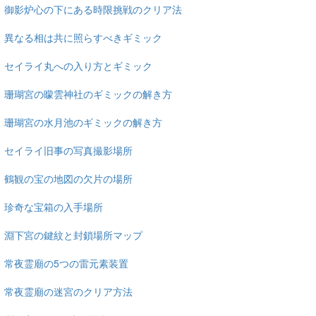
御影炉心の下にある時限挑戦のクリア法
異なる相は共に照らすべきギミック
セイライ丸への入り方とギミック
珊瑚宮の曚雲神社のギミックの解き方
珊瑚宮の水月池のギミックの解き方
セイライ旧事の写真撮影場所
鶴観の宝の地図の欠片の場所
珍奇な宝箱の入手場所
淵下宮の鍵紋と封鎖場所マップ
常夜霊廟の5つの雷元素装置
常夜霊廟の迷宮のクリア方法