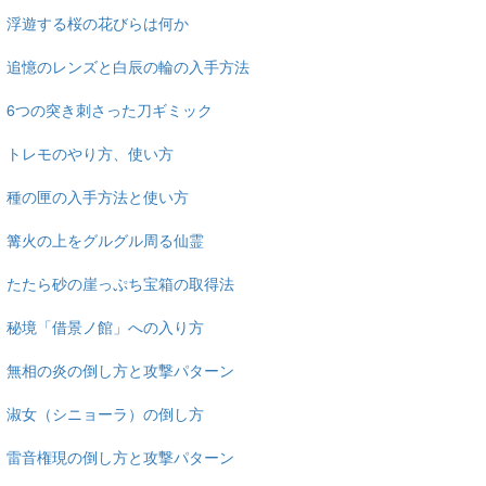
浮遊する桜の花びらは何か
追憶のレンズと白辰の輪の入手方法
6つの突き刺さった刀ギミック
トレモのやり方、使い方
種の匣の入手方法と使い方
篝火の上をグルグル周る仙霊
たたら砂の崖っぷち宝箱の取得法
秘境「借景ノ館」への入り方
無相の炎の倒し方と攻撃パターン
淑女（シニョーラ）の倒し方
雷音権現の倒し方と攻撃パターン