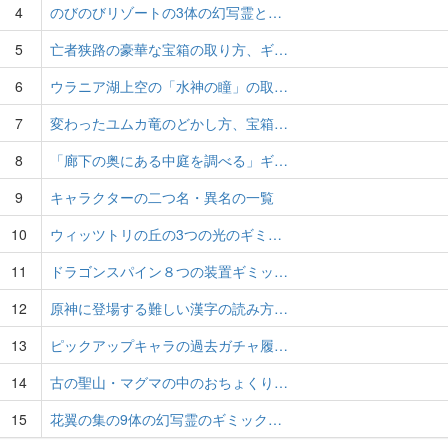
4
のびのびリゾートの3体の幻写霊と…
5
亡者狭路の豪華な宝箱の取り方、ギ…
6
ウラニア湖上空の「水神の瞳」の取…
7
変わったユムカ竜のどかし方、宝箱…
8
「廊下の奥にある中庭を調べる」ギ…
9
キャラクターの二つ名・異名の一覧
10
ウィッツトリの丘の3つの光のギミ…
11
ドラゴンスパイン８つの装置ギミッ…
12
原神に登場する難しい漢字の読み方…
13
ピックアップキャラの過去ガチャ履…
14
古の聖山・マグマの中のおちょくり…
15
花翼の集の9体の幻写霊のギミック…