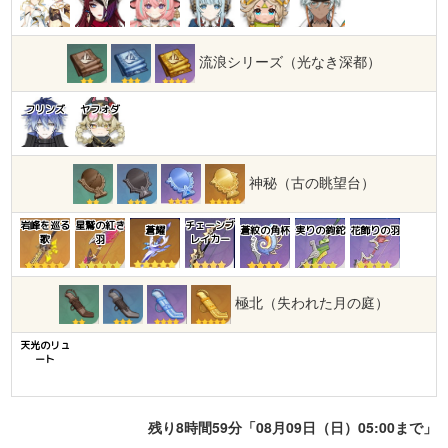
流浪シリーズ（光なき深都）
フリンズ
ヤフォダ
神秘（古の眺望台）
岩峰を巡る
星鷲の紅き
チェーンブ
蒼耀
蒼紋の角杯
実りの鉤鉈
花飾りの羽
歌
羽
レイカー
極北（失われた月の庭）
天光のリュ
ート
残り8時間59分「08月09日（日）05:00まで」