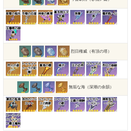
喜多院十文
斬波のひれ
草薙の稲光
冬極の白星
神楽の真意
漁獲
籠釣瓶一心
字槍
長
玉響停の御
噺
烈日権威（有頂の塔）
トゥライト
マカイラの
狩人の道
葦海の標
竭沢
王の近侍
烈日の後嗣
ゥーラの記
水色
憶
無垢な海（深潮の余韻）
凛流の監視
赤月のシル
ルミドゥー
フィヨルド
ダイダル・
携帯型チェ
正義の報酬
者
エット
スの挽歌
の歌
シャドー
ーンソー
スーパーア
ルティメッ
ト覇王魔剣