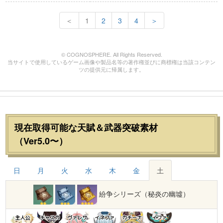
＜
1
2
3
4
＞
© COGNOSPHERE. All Rights Reserved.
当サイトで使用しているゲーム画像や製品名等の著作権並びに商標権は当該コンテン
ツの提供元に帰属します。
現在取得可能な天賦＆武器突破素材
（Ver5.0〜）
日
月
火
水
木
金
土
紛争シリーズ（秘炎の幽墟）
主人公
チャスカ
ヴァレサ
イネファ
カチーナ
イファ