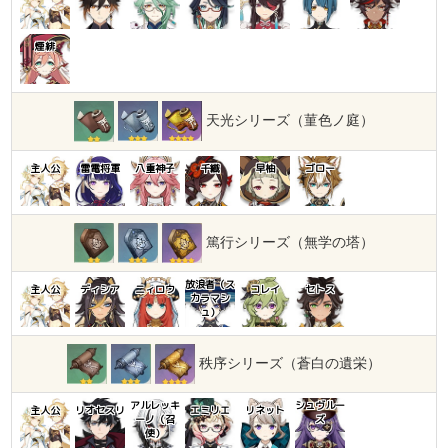
煙緋
天光シリーズ（菫色ノ庭）
主人公
雷電将軍
八重神子
千織
早柚
ゴロー
篤行シリーズ（無学の塔）
放浪者（ス
主人公
ディシア
ニィロウ
コレイ
セトス
カラマシ
ュ）
秩序シリーズ（蒼白の遺栄）
アルレッキ
シュヴルー
主人公
リオセスリ
エミリエ
リネット
ーノ（召
ズ
使）