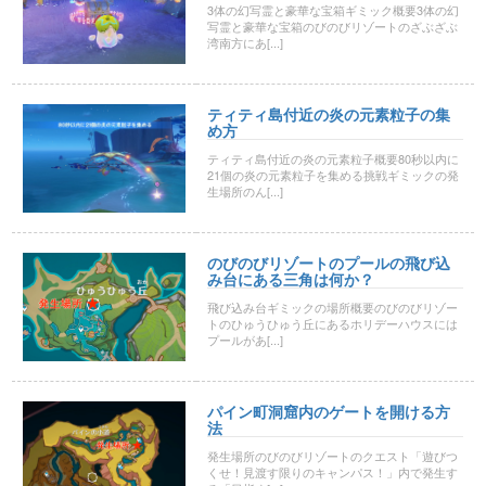
3体の幻写霊と豪華な宝箱ギミック概要3体の幻
写霊と豪華な宝箱のびのびリゾートのざぶざぶ
湾南方にあ[...]
ティティ島付近の炎の元素粒子の集
め方
ティティ島付近の炎の元素粒子概要80秒以内に
21個の炎の元素粒子を集める挑戦ギミックの発
生場所のん[...]
のびのびリゾートのプールの飛び込
み台にある三角は何か？
飛び込み台ギミックの場所概要のびのびリゾー
トのひゅうひゅう丘にあるホリデーハウスには
プールがあ[...]
パイン町洞窟内のゲートを開ける方
法
発生場所のびのびリゾートのクエスト「遊びつ
くせ！見渡す限りのキャンパス！」内で発生す