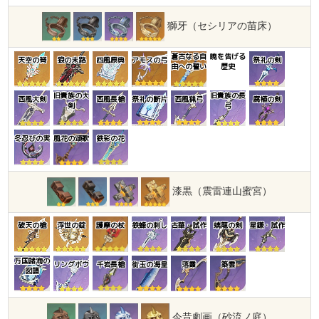
獅牙（セシリアの苗床）
蒼古なる自
暁を告げる
天空の脊
狼の末路
四風原典
アモスの弓
祭礼の剣
由への誓い
歴史
旧貴族の大
旧貴族の長
西風大剣
西風長槍
祭礼の断片
西風猟弓
腐植の剣
剣
弓
冬忍びの実
風花の頌歌
鉄彩の花
漆黒（震雷連山蜜宮）
破天の槍
浮世の錠
護摩の杖
鉄蜂の刺し
古華・試作
螭龍の剣
星鎌・試作
万国諸海の
リングボウ
千岩長槍
銜玉の海皇
落霞
築雲
図譜
今昔劇画（砂流ノ庭）