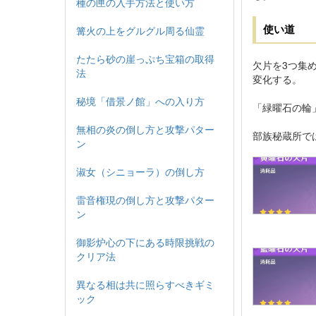
種の匣の入手方法と使い方
使い道
篝火の上をグルグル周る仙霊
たたら砂の崖っぷち宝箱の取得
欠片を3つ集
法
変化する。
秘境「借景ノ館」への入り方
「緑曜石の輪
無相の炎の倒し方と攻撃パター
部族秘蔵所で
ン
淑女（シニョーラ）の倒し方
雷音権現の倒し方と攻撃パター
ン
御影炉心の下にある時限挑戦の
クリア法
異なる相は共に照らすべきギミ
ック