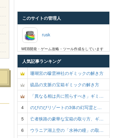
このサイトの管理人
rusk
WEB開発・ゲーム攻略・ツール作成をしています
人気記事ランキング
珊瑚宮の曚雲神社のギミックの解き方
硫晶の支脈の宝箱ギミックの解き方
「異なる相は共に照らすべき」ギミ…
4
のびのびリゾートの3体の幻写霊と…
5
亡者狭路の豪華な宝箱の取り方、ギ…
6
ウラニア湖上空の「水神の瞳」の取…