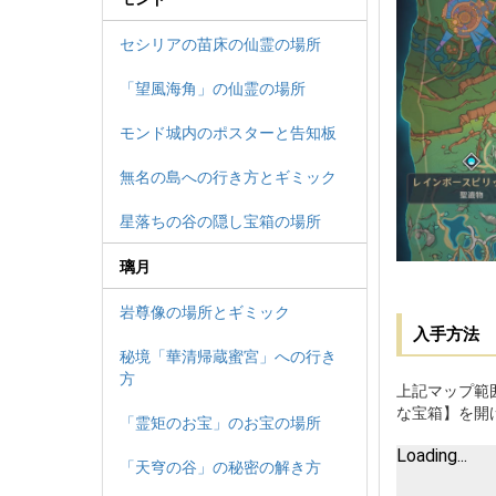
セシリアの苗床の仙霊の場所
「望風海角」の仙霊の場所
モンド城内のポスターと告知板
無名の島への行き方とギミック
星落ちの谷の隠し宝箱の場所
璃月
岩尊像の場所とギミック
入手方法
秘境「華清帰蔵蜜宮」への行き
方
上記マップ範
な宝箱】を開
「霊矩のお宝」のお宝の場所
「天穹の谷」の秘密の解き方