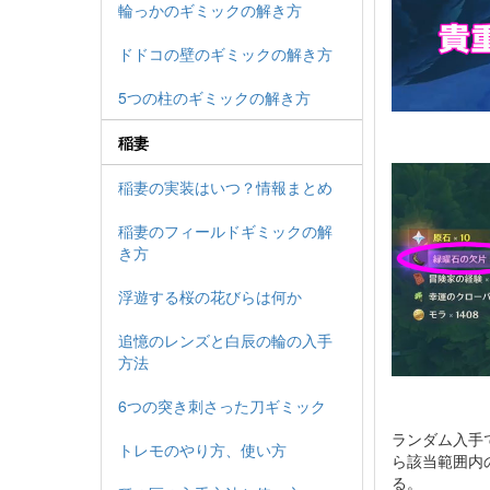
輪っかのギミックの解き方
ドドコの壁のギミックの解き方
5つの柱のギミックの解き方
稲妻
稲妻の実装はいつ？情報まとめ
稲妻のフィールドギミックの解
き方
浮遊する桜の花びらは何か
追憶のレンズと白辰の輪の入手
方法
6つの突き刺さった刀ギミック
ランダム入手
トレモのやり方、使い方
ら該当範囲内
る。