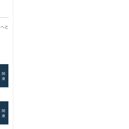
」へと
関
連
関
連