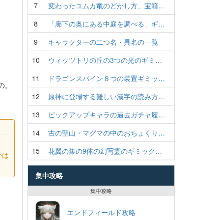
7
変わったユムカ竜のどかし方、宝箱…
8
「廊下の奥にある中庭を調べる」ギ…
9
キャラクターの二つ名・異名の一覧
10
ウィッツトリの丘の3つの光のギミ…
11
ドラゴンスパイン８つの装置ギミッ…
の。
12
原神に登場する難しい漢字の読み方…
13
ピックアップキャラの過去ガチャ履…
14
古の聖山・マグマの中のおちょくり…
15
花翼の集の9体の幻写霊のギミック…
かは
集中攻略
集中攻略
エンドフィールド攻略