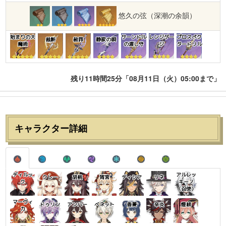
悠久の弦（深潮の余韻）
始まりの大
サーンドル
レンジゲー
プロスペク
裁断
赦罪
静寂の唄
魔術
の渡し守
ジ
タードリル
残り11時間25分「08月11日（火）05:00まで」
キャラクター詳細
ディルッ
アルレッ
クレー
胡桃
宵宮
ディシア
リネ
ク
キーノ
（召使）
マーヴィ
ドゥリン
アンバー
ベネット
香菱
辛炎
煙緋
カ