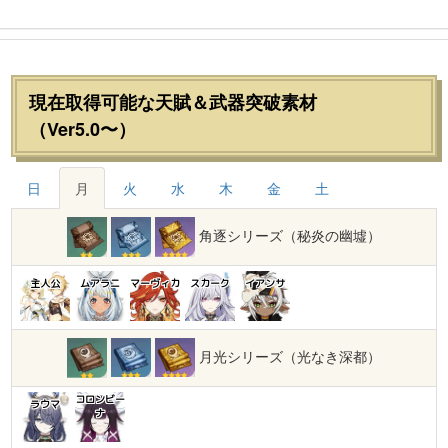
現在取得可能な天賦＆武器突破素材
（Ver5.0〜）
日
月
火
水
木
金
土
角逐シリーズ（秘炎の幽墟）
主人公
ムアラニ
マーヴィカ
スカーク
イアンサ
月光シリーズ（光なき深都）
コロンビー
ラウマ
ナ