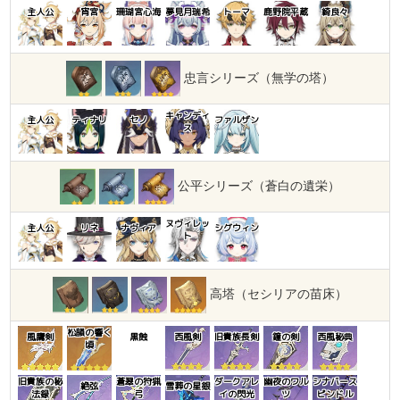
主人公
宵宮
珊瑚宮心海
夢見月瑞希
トーマ
鹿野院平蔵
綺良々
忠言シリーズ（無学の塔）
キャンディ
主人公
ティナリ
セノ
ファルザン
ス
公平シリーズ（蒼白の遺栄）
ヌヴィレッ
主人公
リネ
ナヴィア
シグウィン
ト
高塔（セシリアの苗床）
松韻の響く
風鷹剣
黒蝕
西風剣
旧貴族長剣
鐘の剣
西風秘典
頃
旧貴族の秘
蒼翠の狩猟
ダークアレ
幽夜のワル
シナバース
絶弦
雪葬の星銀
法録
弓
イの閃光
ツ
ピンドル