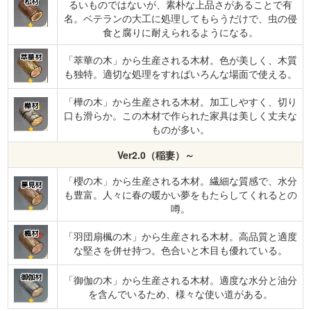
松材
るいものではないが、素朴な上品さがあることで有
名。ベテランの大工に処理してもらうだけで、虫の侵
食と腐りに耐えられるようになる。
萃華材
「萃華の木」から生産される木材。色が美しく、木質
も独特。適切な処理をすればいろんな場面で使える。
「樺の木」から生産される木材。加工しやすく、切り
樺材
口も滑らか。この木材で作られた家具は美しく丈夫な
ものが多い。
Ver2.0（稲妻）～
「櫻の木」から生産される木材。繊細な質感で、水分
夢見材
も豊富。人々に春の暖かい夢をもたらしてくれるとの
噂。
楓材
「羽団扇楓の木」から生産される木材。高品質と適度
な堅さを併せ持つ。色合いと木目も優れている。
御伽材
「御伽の木」から生産される木材。適度な水分と油分
を含んでいるため、様々な使い道がある。