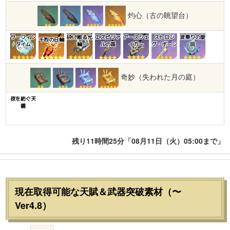
灼心（古の眺望台）
サーフィン
砕け散る光
エズピツァ
アースシェ
ストロン
波乗りの旋
千烈の日輪
タイム
輪
ルの笛
イカー
グ・ボーン
回
奇妙（失われた月の庭）
夜を紡ぐ天
鏡
残り11時間25分「08月11日（火）05:00まで」
現在取得可能な天賦＆武器突破素材（〜
Ver4.8）