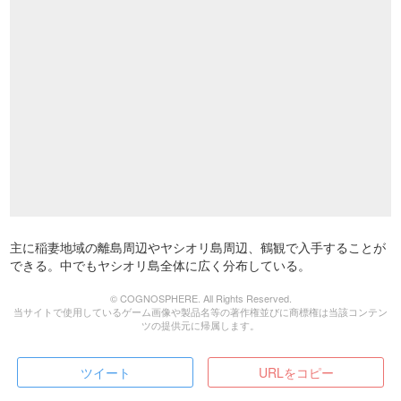
主に稲妻地域の離島周辺やヤシオリ島周辺、鶴観で入手することが
できる。中でもヤシオリ島全体に広く分布している。
© COGNOSPHERE. All Rights Reserved.
当サイトで使用しているゲーム画像や製品名等の著作権並びに商標権は当該コンテン
ツの提供元に帰属します。
ツイート
URLをコピー