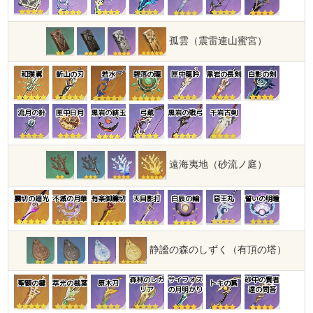
孤雲（震雷連山蜜宮）
和璞鳶
斬山の刃
若水
碧落の瓏
匣中龍吟
黒岩の長剣
白影の剣
流月の針
匣中日月
黒岩の緋玉
弓蔵
黒岩の戦弓
千岩古剣
遠海夷地（砂流ノ庭）
霧切の廻光
不滅の月華
有楽御簾切
天目影打
白辰の輪
惡王丸
誓いの明瞳
静謐の森のしずく（有頂の塔）
森林のレガ
サイフォス
砂中の賢者
聖顕の鍵
萃光の裁葉
原木刀
トキの嘴
リア
の月明かり
達の問答