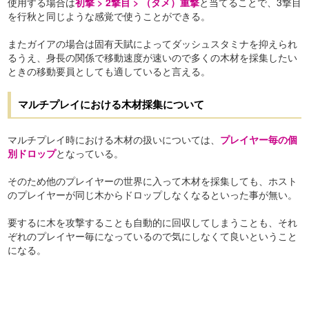
使用する場合は
初撃 > 2撃目 > （タメ）重撃
と当てることで、3撃目
を行秋と同じような感覚で使うことができる。
またガイアの場合は固有天賦によってダッシュスタミナを抑えられ
るうえ、身長の関係で移動速度が速いので多くの木材を採集したい
ときの移動要員としても適していると言える。
マルチプレイにおける木材採集について
マルチプレイ時における木材の扱いについては、
プレイヤー毎の個
別ドロップ
となっている。
そのため他のプレイヤーの世界に入って木材を採集しても、ホスト
のプレイヤーが同じ木からドロップしなくなるといった事が無い。
要するに木を攻撃することも自動的に回収してしまうことも、それ
ぞれのプレイヤー毎になっているので気にしなくて良いということ
になる。