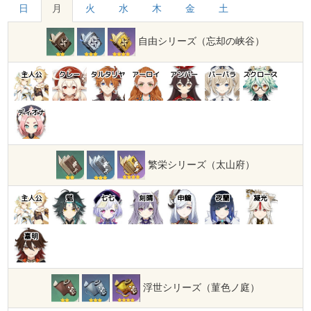
日
月
火
水
木
金
土
自由シリーズ（忘却の峡谷）
主人公
クレー
タルタリヤ
アーロイ
アンバー
バーバラ
スクロース
ディオナ
繁栄シリーズ（太山府）
主人公
魈
七七
刻晴
申鶴
夜蘭
凝光
嘉明
浮世シリーズ（菫色ノ庭）