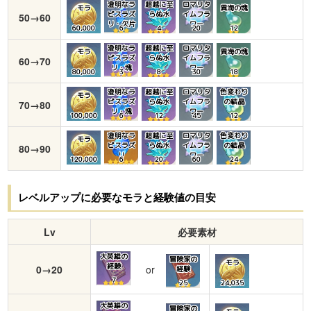
澄明なラ
超越に至
ロマリタ
モラ
異海の塊
ピスラズ
らぬ水
イムフラ
50→60
リ・欠片
ワー
60,000
6
4
20
12
澄明なラ
超越に至
ロマリタ
モラ
異海の塊
ピスラズ
らぬ水
イムフラ
60→70
リ・塊
ワー
80,000
3
8
30
18
澄明なラ
超越に至
ロマリタ
色変わり
モラ
ピスラズ
らぬ水
イムフラ
の結晶
70→80
リ・塊
ワー
100,000
6
12
45
12
澄明なラ
超越に至
ロマリタ
色変わり
モラ
ピスラズ
らぬ水
イムフラ
の結晶
80→90
リ
ワー
120,000
6
20
60
24
レベルアップに必要なモラと経験値の目安
Lv
必要素材
大英雄の
冒険家の
モラ
経験
0→20
or
経験
7
25
24,035
大英雄の
冒険家の