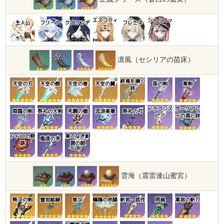
エスコフィ
シャルロッ
主人公
フリーナ
クロリンデ
フレミネ
エ
ト
凛風（セシリアの苗床）
終焉を嘆く
天空の刃
天空の傲
天空の巻
天空の翼
笛の剣
黒剣
詩
ドラゴンス
ダークアレ
降臨の剣
祭礼の大剣
死闘の槍
流浪楽章
祭礼の弓
ピア
イの酒と詩
ドドコの物
果てなき紺
風信の矛
語
碧の唄
雲海（震雷連山蜜宮）
無工の剣
盤岩結緑
息災
鶴鳴の余韻
斬岩・試作
雨裁
黒岩の斬刀