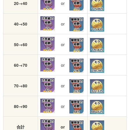
モラ
経験
20→40
or
経験
29
116
115,665
大英雄の
冒険家の
モラ
経験
40→50
or
経験
29
116
115,820
大英雄の
冒険家の
モラ
経験
50→60
or
経験
43
171
170,825
大英雄の
冒険家の
モラ
経験
60→70
or
経験
60
240
239,185
大英雄の
冒険家の
モラ
経験
70→80
or
経験
81
323
322,375
大英雄の
冒険家の
モラ
経験
80→90
or
経験
172
685
684,625
大英雄の
冒険家の
モラ
経験
合計
or
経験