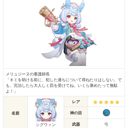
メリュジーヌの看護師長
「キミを助ける前に、犯した過ちについて尋ねたりはしない。で
も、完治したら大人しく罰を受けてね。いくら褒めたって無駄
よ！」
レア
神の目
名前
武器
弓
シグウィン