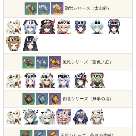
勤労シリーズ（太山府）
主人公
甘雨
胡桃
楓原万葉
香菱
重雲
雲菫
ヨォーヨ
藍硯
風雅シリーズ（菫色ノ庭）
主人公
神里綾華
荒瀧一斗
神里綾人
九条裟羅
久岐忍
創意シリーズ（無学の塔）
アルハイゼ
主人公
ナヒーダ
ドリー
レイラ
カーヴェ
ン
正義シリーズ（蒼白の遺栄）