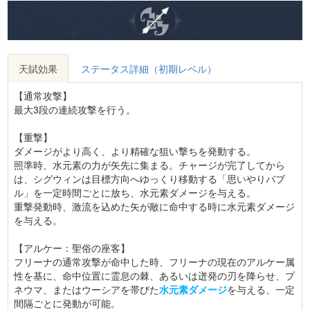
天賦効果
ステータス詳細（初期レベル）
【通常攻撃】
最大3段の連続攻撃を行う。
【重撃】
ダメージがより高く、より精確な狙い撃ちを発動する。
照準時、水元素の力が矢先に集まる。チャージが完了してから
は、シグウィンは目標方向へゆっくり移動する「思いやりバブ
ル」を一定時間ごとに放ち、水元素ダメージを与える。
重撃発動時、激流を込めた矢が敵に命中する時に水元素ダメージ
を与える。
【アルケー：聖俗の座客】
フリーナの通常攻撃が命中した時、フリーナの現在のアルケー属
性を基に、命中位置に霊息の棘、あるいは迸発の刃を降らせ、プ
ネウマ、またはウーシアを帯びた
水元素ダメージ
を与える、一定
間隔ごとに発動が可能。