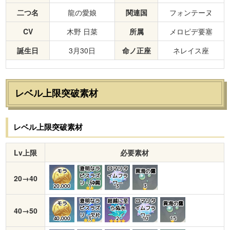
二つ名
龍の愛娘
関連国
フォンテーヌ
CV
木野 日菜
所属
メロピデ要塞
誕生日
3月30日
命ノ正座
ネレイス座
レベル上限突破素材
レベル上限突破素材
Lv上限
必要素材
澄明なラ
ロマリタ
モラ
異海の露
ピスラズ
イムフラ
20→40
リ・砕屑
ワー
20,000
1
3
3
澄明なラ
超越に至
ロマリタ
モラ
異海の露
ピスラズ
らぬ水
イムフラ
40→50
リ・欠片
ワー
40,000
3
2
10
15