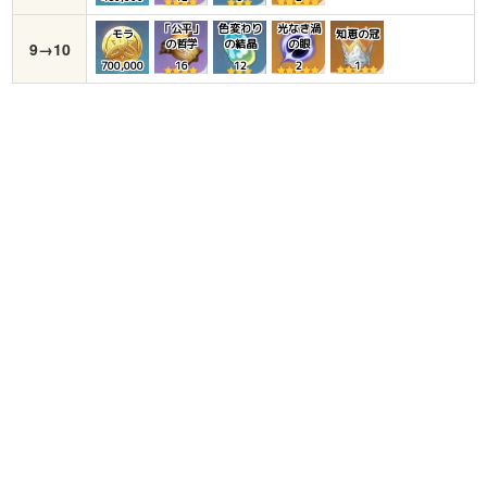
「公平」
色変わり
光なき渦
モラ
知恵の冠
の哲学
の結晶
の眼
9→10
700,000
16
12
2
1