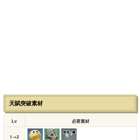
天賦突破素材
Lv
必要素材
「公平」
モラ
異海の露
の教え
1→2