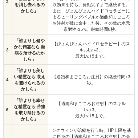
2
を消し去れるの
収効果を持ち、発動完了まで継続する。
かしら」
また、ぴょんぴょんハイドロセラピーに
よるヒーリングバブルか過飽和まごころ
お注射が敵に命中した後、その敵の水元
素耐性-35%、継続時間8秒。
「誰よりも健や
【ぴょんぴょんハイドロセラピー】のス
かな精霊なら 熱
3
キルLv.+3。
病を治せるのか
最大Lv.15まで。
しら」
「誰よりも美し
い精霊なら 衰え
【過飽和まごころお注射】の継続時間+3
4
を避けられるの
秒。
かしら」
「誰よりも幸せ
【過飽和まごころお注射】のスキル
な精霊なら 苦痛
5
Lv.+3。
を取り除けるの
最大Lv.15まで。
かしら」
シグウィンが治療を行う時、HP上限を基
に自身の【過飽和まごころお注射】の会