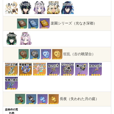
主人公
キィニチ
シトラリ
シロネン
オロルン
楽園シリーズ（光なき深都）
ネフェル
アイノ
狂乱（古の眺望台）
山の王の長
祭星者の眺
ヴィヴィッ
ヤシュチェ
虹の行方
鎮山の釘
厄水の災い
牙
め
ド・ハート
の環
知恵の溶炎
長夜（失われた月の庭）
血染めの荒
れ地