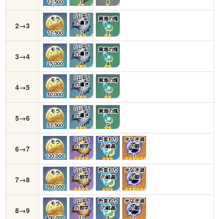
12,500
3
６
「公平」
モラ
異海の塊
の導き
2→3
17,500
２
３
「公平」
モラ
異海の塊
の導き
3→4
25,000
４
４
「公平」
モラ
異海の塊
の導き
4→5
30,000
６
６
「公平」
モラ
異海の塊
の導き
5→6
37,500
９
９
「公平」
色変わり
光なき渦
モラ
の哲学
の結晶
の眼
6→7
120,000
4
4
1
「公平」
色変わり
光なき渦
モラ
の哲学
の結晶
の眼
7→8
260,000
6
6
1
「公平」
色変わり
光なき渦
モラ
の哲学
の結晶
の眼
8→9
450,000
12
9
2