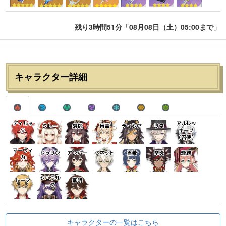
残り3時間51分「08月08日（土）05:00まで」
キャラクター詳細
ディルッ
アルレッ
クレー
胡桃
宵宮
ディシア
リネ
ク
キーノ
（召使）
マーヴィ
ドゥリン
アンバー
ベネット
香菱
辛炎
煙緋
カ
シュヴル
トーマ
嘉明
ーズ
キャラクターの一覧はこちら