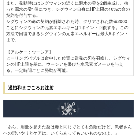
また、発動時にはシグウィンの近くに源水の雫を2個生成し、拾
った源水の雫1個につき、シグウィン自身にHP上限の10%の命の
契約を付与する。
シグウィンの命の契約が解除された時、クリアされた数値2000
ごとにシグウィンの元素エネルギーは1ポイント回復する。この
方法で回復できるシグウィンの元素エネルギーは最大5ポイント
まで。
【アルケー：ウーシア】
ヒーリングバブルは命中した位置に迸発の刃を召喚し、シグウィ
ンのHP上限を基に、ウーシアを帯びた水元素ダメージを与え
る。一定時間ごとに発動が可能。
過飽和まごころお注射
「あら、用量を超えた薬は毒と同じでとても危険だけど、患者さん
への思いやりとケアは、いくらあってもいいものなのよ。」