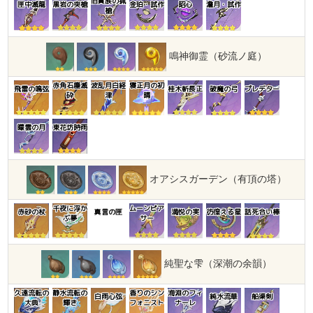
旧貴族の猟
匣中滅龍
黒岩の突槍
金珀・試作
昭心
澹月・試作
槍
鳴神御霊（砂流ノ庭）
赤角石塵滅
波乱月白経
寝正月の初
飛雷の鳴弦
桂木斬長正
破魔の弓
プレデター
砕
津
晴
曚雲の月
東花坊時雨
オアシスガーデン（有頂の塔）
千夜に浮か
ムーンピア
赤砂の杖
真言の匣
満悦の実
彷徨える星
話死合い棒
ぶ夢
サー
純聖な雫（深潮の余韻）
久遠流転の
静水流転の
香りのシン
海淵のフィ
白雨心弦
純水流華
船渠剣
大典
輝き
フォニスト
ナーレ