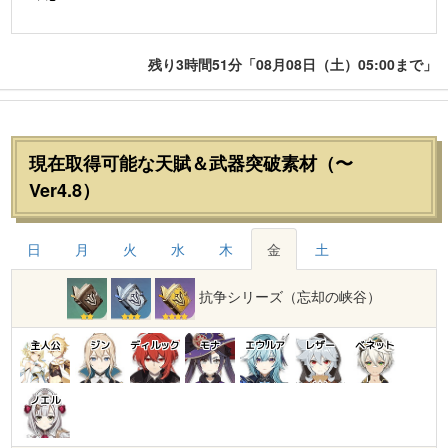
残り3時間51分「08月08日（土）05:00まで」
現在取得可能な天賦＆武器突破素材（〜
Ver4.8）
日
月
火
水
木
金
土
抗争シリーズ（忘却の峡谷）
主人公
ジン
ディルック
モナ
エウルア
レザー
ベネット
ノエル