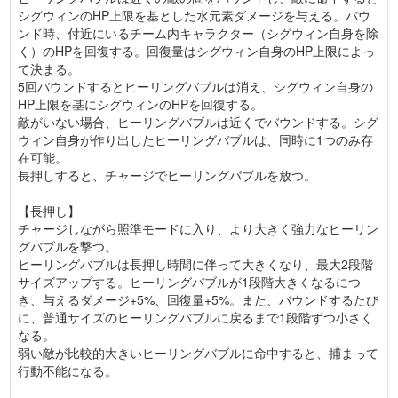
シグウィンのHP上限を基とした水元素ダメージを与える。バウ
ンド時、付近にいるチーム内キャラクター（シグウィン自身を除
く）のHPを回復する。回復量はシグウィン自身のHP上限によっ
て決まる。
5回バウンドするとヒーリングバブルは消え、シグウィン自身の
HP上限を基にシグウィンのHPを回復する。
敵がいない場合、ヒーリングバブルは近くでバウンドする。シグ
ウィン自身が作り出したヒーリングバブルは、同時に1つのみ存
在可能。
長押しすると、チャージでヒーリングバブルを放つ。
【長押し】
チャージしながら照準モードに入り、より大きく強力なヒーリン
グバブルを撃つ。
ヒーリングバブルは長押し時間に伴って大きくなり、最大2段階
サイズアップする。ヒーリングバブルが1段階大きくなるにつ
き、与えるダメージ+5%、回復量+5%。また、バウンドするたび
に、普通サイズのヒーリングバブルに戻るまで1段階ずつ小さく
なる。
弱い敵が比較的大きいヒーリングバブルに命中すると、捕まって
行動不能になる。