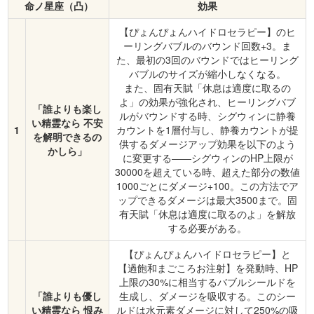
命ノ星座（凸）
効果
【ぴょんぴょんハイドロセラピー】のヒ
ーリングバブルのバウンド回数+3。ま
た、最初の3回のバウンドではヒーリング
バブルのサイズが縮小しなくなる。
また、固有天賦「休息は適度に取るの
よ」の効果が強化され、ヒーリングバブ
「誰よりも楽し
ルがバウンドする時、シグウィンに静養
い精霊なら 不安
1
カウントを1層付与し、静養カウントが提
を解明できるの
供するダメージアップ効果を以下のよう
かしら」
に変更する――シグウィンのHP上限が
30000を超えている時、超えた部分の数値
1000ごとにダメージ+100。この方法でア
ップできるダメージは最大3500まで。固
有天賦「休息は適度に取るのよ」を解放
する必要がある。
【ぴょんぴょんハイドロセラピー】と
【過飽和まごころお注射】を発動時、HP
上限の30%に相当するバブルシールドを
「誰よりも優し
生成し、ダメージを吸収する。このシー
い精霊なら 恨み
ルドは水元素ダメージに対して250%の吸