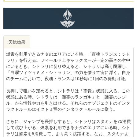
天賦効果
燃素を利用できるナタのエリアにいる時、「夜魂トランス：シト
ラリ」を行える。フィールド上キャラクターが一定の高さの空中
にいるとき、シトラリに切り替えると、シトラリは高く跳躍し、
「白曜ツィツィミメ・シトラリン」の力を借りて宙に浮く。自身
のチームにおいて、夜魂トランスは10秒毎に1回のみ発動可能。
長押しで狙いを定めると、シトラリは「霊覚」状態に入る。この
状態にある時、シトラリは「謎霊のラクガキ」と「謎霊のシジ
ル」から情報や力を引き出せる。それらのオブジェクトのインタ
ラクトルールはイクトミ竜のインタラクトルールに従う。
さらに、ジャンプを長押しすると、シトラリはスタミナを75消費
して跳び上がる。燃素を利用できるナタのエリアにいる時、シト
ラリは燃素を5消費して、より高く跳躍する。なお、スタミナよ