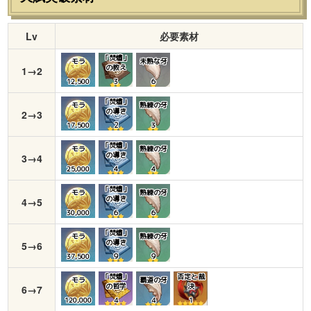
Lv
必要素材
「焚燼」
モラ
未熟な牙
の教え
1→2
12,500
3
６
「焚燼」
モラ
熟練の牙
の導き
2→3
17,500
２
３
「焚燼」
モラ
熟練の牙
の導き
3→4
25,000
４
４
「焚燼」
モラ
熟練の牙
の導き
4→5
30,000
６
６
「焚燼」
モラ
熟練の牙
の導き
5→6
37,500
９
９
「焚燼」
否定と裁
モラ
覇道の牙
の哲学
決
6→7
120,000
4
4
1