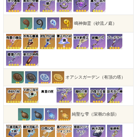
匣中滅龍
黒岩の突槍
金珀・試作
昭心
澹月・試作
槍
鳴神御霊（砂流ノ庭）
赤角石塵滅
波乱月白経
寝正月の初
飛雷の鳴弦
桂木斬長正
破魔の弓
プレデター
砕
津
晴
曚雲の月
東花坊時雨
オアシスガーデン（有頂の塔）
千夜に浮か
ムーンピア
赤砂の杖
真言の匣
満悦の実
彷徨える星
話死合い棒
ぶ夢
サー
純聖な雫（深潮の余韻）
久遠流転の
静水流転の
香りのシン
海淵のフィ
白雨心弦
純水流華
船渠剣
大典
輝き
フォニスト
ナーレ