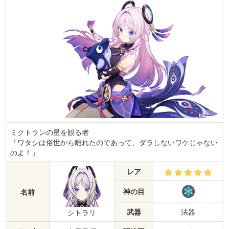
ミクトランの星を観る者
「ワタシは俗世から離れたのであって、ダラしないワケじゃない
のよ！」
レア
神の目
名前
武器
法器
シトラリ