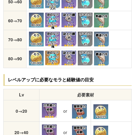
50→60
スタル・
60,000
6
4
20
12
欠片
哀切なア
謎土の護
ケネパベ
モラ
熟練の牙
イスクリ
符
リー
60→70
スタル・
80,000
3
8
30
18
塊
哀切なア
謎土の護
ケネパベ
モラ
覇道の牙
イスクリ
符
リー
70→80
スタル・
100,000
6
12
45
12
塊
哀切なア
謎土の護
ケネパベ
モラ
覇道の牙
イスクリ
符
リー
80→90
スタル
120,000
6
20
60
24
レベルアップに必要なモラと経験値の目安
Lv
必要素材
大英雄の
冒険家の
モラ
経験
0→20
or
経験
7
25
24,035
大英雄の
冒険家の
モラ
経験
20→40
or
経験