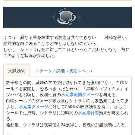
ふつう、異なる星を象徴する意志は共存できない——純粋な黒が、
絶対的な白に映ることなど在りはしないのだから。
しかし、シトラリは色に対してこれといったこだわりがなく、故に
このような状況が実現した。
天賦効果
ステータス詳細（初期レベル）
数千年もの間、謎煙の主で受け継がれてきた密約に従い、白曜シ
ールドを展開し、恐るべき（だと云う）「黒曜ツィツィミメ」イ
ツパパを召喚し、夜魂性質の
氷元素範囲ダメージ
を与える。
白曜シールドのダメージ吸収量はシトラリの元素熟知によって決
まり、
氷元素ダメージ
に対して250%の吸収効果を持つ。さらに
シールド生成時、シトラリに短時間の
氷元素付着
効果が与えられ
る。
発動後、シトラリは夜魂値を24獲得し、夜魂の加護状態に入る。