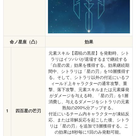
命ノ星座（凸）
効果
元素スキル【霜暁の黒星】を発動時、シト
ラリはイツパパが退場するまで継続する
「白星の裳」効果を獲得する。効果継続期
間中、シトラリは「星の刃」を10層獲得す
る。そして、シトラリ以外の付近にいるフ
ィールド上キャラクターの通常攻撃、重
撃、落下攻撃、元素スキルまたは元素爆発
がダメージを与える時、「星の刃」を1層
消費し、与えるダメージをシトラリの元素
熟知の200%分アップする。
1
四百星の芒刃
付近にいるチーム内キャラクターが凍結反
応、または溶解反応を起こした後、シトラ
リは「星の刃」を追加で3層獲得する。こ
の効果は8秒毎に1回のみ発動可能。