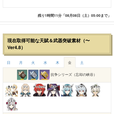
残り1時間11分「08月08日（土）05:00まで」
現在取得可能な天賦＆武器突破素材（〜
Ver4.8）
日
月
火
水
木
金
土
抗争シリーズ（忘却の峡谷）
主人公
ジン
ディルック
モナ
エウルア
レザー
ベネット
ノエル