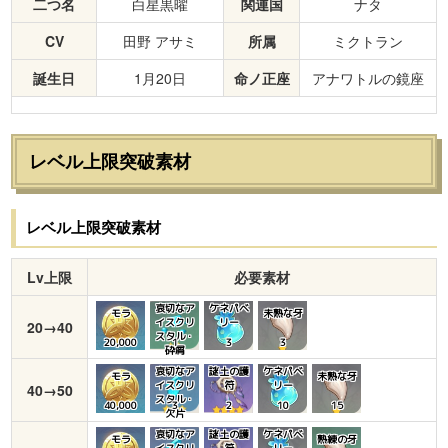
二つ名
白星黒曜
関連国
ナタ
CV
田野 アサミ
所属
ミクトラン
誕生日
1月20日
命ノ正座
アナワトルの鏡座
レベル上限突破素材
レベル上限突破素材
Lv上限
必要素材
哀切なア
ケネパベ
モラ
未熟な牙
イスクリ
リー
20→40
スタル・
20,000
1
3
3
砕屑
哀切なア
謎土の護
ケネパベ
モラ
未熟な牙
イスクリ
符
リー
40→50
スタル・
40,000
3
2
10
15
欠片
哀切なア
謎土の護
ケネパベ
モラ
熟練の牙
イスクリ
符
リー