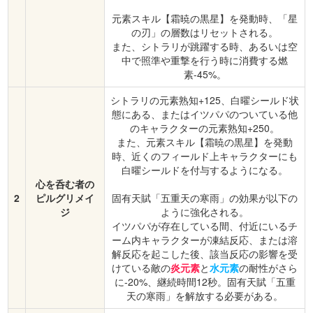
元素スキル【霜暁の黒星】を発動時、「星
の刃」の層数はリセットされる。
また、シトラリが跳躍する時、あるいは空
中で照準や重撃を行う時に消費する燃
素-45%。
シトラリの元素熟知+125、白曜シールド状
態にある、またはイツパパのついている他
のキャラクターの元素熟知+250。
また、元素スキル【霜暁の黒星】を発動
時、近くのフィールド上キャラクターにも
白曜シールドを付与するようになる。
心を呑む者の
2
ピルグリメイ
固有天賦「五重天の寒雨」の効果が以下の
ジ
ように強化される。
イツパパが存在している間、付近にいるチ
ーム内キャラクターが凍結反応、または溶
解反応を起こした後、該当反応の影響を受
けている敵の
炎元素
と
水元素
の耐性がさら
に-20%、継続時間12秒。固有天賦「五重
天の寒雨」を解放する必要がある。