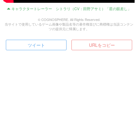
キャラクタートレーラー シトラリ（CV：田野アサミ）「星の眼差し」
© COGNOSPHERE. All Rights Reserved.
当サイトで使用しているゲーム画像や製品名等の著作権並びに商標権は当該コンテン
ツの提供元に帰属します。
ツイート
URLをコピー