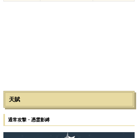
天賦
通常攻撃・憑霊影縛