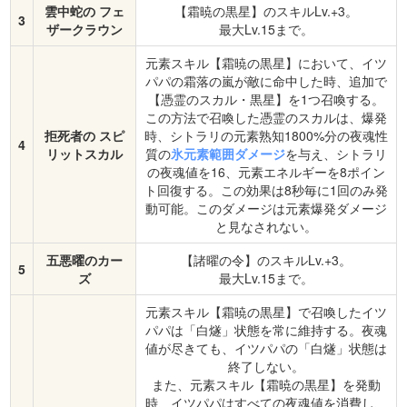
雲中蛇の フェ
【霜暁の黒星】のスキルLv.+3。
3
ザークラウン
最大Lv.15まで。
元素スキル【霜暁の黒星】において、イツ
パパの霜落の嵐が敵に命中した時、追加で
【憑霊のスカル・黒星】を1つ召喚する。
この方法で召喚した憑霊のスカルは、爆発
拒死者の スピ
時、シトラリの元素熟知1800%分の夜魂性
4
リットスカル
質の
氷元素範囲ダメージ
を与え、シトラリ
の夜魂値を16、元素エネルギーを8ポイン
ト回復する。この効果は8秒毎に1回のみ発
動可能。このダメージは元素爆発ダメージ
と見なされない。
五悪曜のカー
【諸曜の令】のスキルLv.+3。
5
ズ
最大Lv.15まで。
元素スキル【霜暁の黒星】で召喚したイツ
パパは「白燧」状態を常に維持する。夜魂
値が尽きても、イツパパの「白燧」状態は
終了しない。
また、元素スキル【霜暁の黒星】を発動
時、イツパパはすべての夜魂値を消費し、