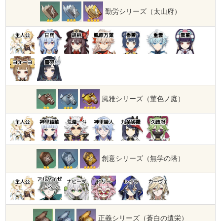
勤労シリーズ（太山府）
主人公
甘雨
胡桃
楓原万葉
香菱
重雲
雲菫
ヨォーヨ
藍硯
風雅シリーズ（菫色ノ庭）
主人公
神里綾華
荒瀧一斗
神里綾人
九条裟羅
久岐忍
創意シリーズ（無学の塔）
アルハイゼ
主人公
ナヒーダ
ドリー
レイラ
カーヴェ
ン
正義シリーズ（蒼白の遺栄）