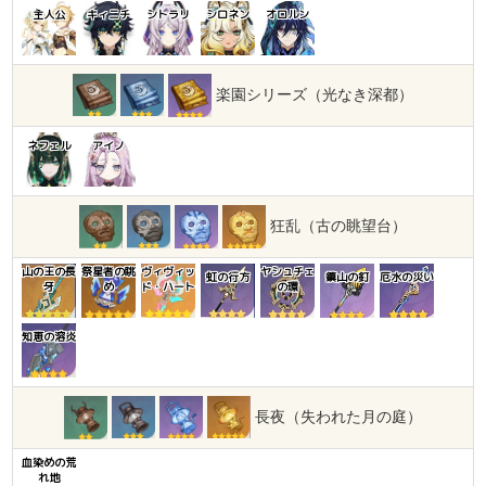
主人公
キィニチ
シトラリ
シロネン
オロルン
楽園シリーズ（光なき深都）
ネフェル
アイノ
狂乱（古の眺望台）
山の王の長
祭星者の眺
ヴィヴィッ
ヤシュチェ
虹の行方
鎮山の釘
厄水の災い
牙
め
ド・ハート
の環
知恵の溶炎
長夜（失われた月の庭）
血染めの荒
れ地