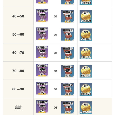
29
116
115,665
大英雄の
冒険家の
モラ
経験
40→50
or
経験
29
116
115,820
大英雄の
冒険家の
モラ
経験
50→60
or
経験
43
171
170,825
大英雄の
冒険家の
モラ
経験
60→70
or
経験
60
240
239,185
大英雄の
冒険家の
モラ
経験
70→80
or
経験
81
323
322,375
大英雄の
冒険家の
モラ
経験
80→90
or
経験
172
685
684,625
大英雄の
冒険家の
モラ
経験
合計
or
経験
421
1,676
1,672,530