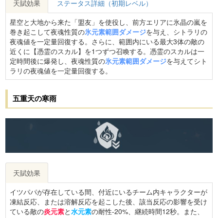
天賦効果
ステータス詳細（初期レベル）
星空と大地から来た「盟友」を使役し、前方エリアに氷晶の嵐を
巻き起こして夜魂性質の
氷元素範囲ダメージ
を与え、シトラリの
夜魂値を一定量回復する。さらに、範囲内にいる最大3体の敵の
近くに【憑霊のスカル】を1つずつ召喚する。憑霊のスカルは一
定時間後に爆発し、夜魂性質の
氷元素範囲ダメージ
を与えてシト
ラリの夜魂値を一定量回復する。
五重天の寒雨
天賦効果
イツパパが存在している間、付近にいるチーム内キャラクターが
凍結反応、または溶解反応を起こした後、該当反応の影響を受け
ている敵の
炎元素
と
水元素
の耐性-20%、継続時間12秒。また、