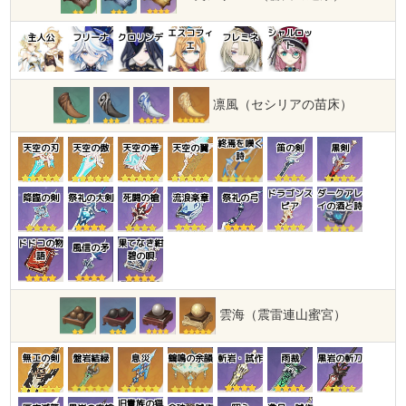
エスコフィ
シャルロッ
主人公
フリーナ
クロリンデ
フレミネ
エ
ト
凛風（セシリアの苗床）
終焉を嘆く
天空の刃
天空の傲
天空の巻
天空の翼
笛の剣
黒剣
詩
ドラゴンス
ダークアレ
降臨の剣
祭礼の大剣
死闘の槍
流浪楽章
祭礼の弓
ピア
イの酒と詩
ドドコの物
果てなき紺
風信の矛
語
碧の唄
雲海（震雷連山蜜宮）
無工の剣
盤岩結緑
息災
鶴鳴の余韻
斬岩・試作
雨裁
黒岩の斬刀
旧貴族の猟