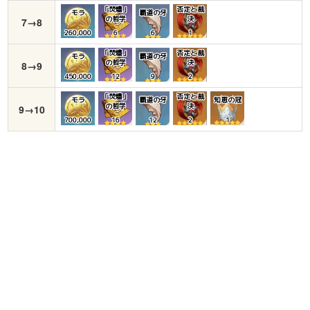
「焚燼」
否定と裁
モラ
覇道の牙
の哲学
決
7→8
260,000
6
6
1
「焚燼」
否定と裁
モラ
覇道の牙
の哲学
決
8→9
450,000
12
9
2
「焚燼」
否定と裁
モラ
覇道の牙
知恵の冠
の哲学
決
9→10
700,000
16
12
2
1