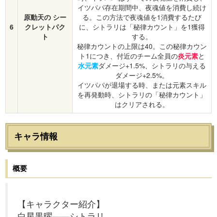
イツパパ存在期間中、夜魂値を消費し続け
原動天の シー
る。この方法で夜魂値を1消費するたび
6
クレットパク
に、シトラリは「秘律カウント」を1獲得
ト
する。
秘律カウントの上限は40。この秘律カウン
ト1につき、付近のチーム全員の
炎元素
と
水元素
ダメージ+1.5%、シトラリの与える
ダメージ+2.5%。
イツパパが退場する時、または元素スキル
を再発動時、シトラリの「秘律カウント」
はクリアされる。
キャラ情報
概要
【キャラクター紹介】
白星黒曜——シトラリ