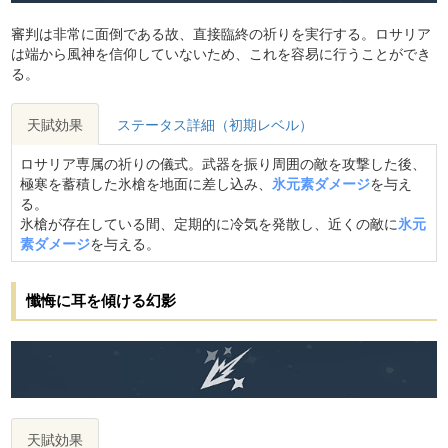
審判は非常に面倒である故、直接臨終の祈りを実行する。ロサリア
は端から風神を信仰していないため、これを容易に行うことができ
る。
天賦効果
ステータス詳細（初期レベル）
ロサリア専属の祈りの儀式。武器を振り周囲の敵を攻撃した後、
極寒を蓄積した氷槍を地面に差し込み、
氷元素ダメージ
を与え
る。
氷槍が存在している間、定期的に冷気を発散し、近くの敵に
氷元
素ダメージ
を与える。
懺悔に耳を傾ける幻影
天賦効果