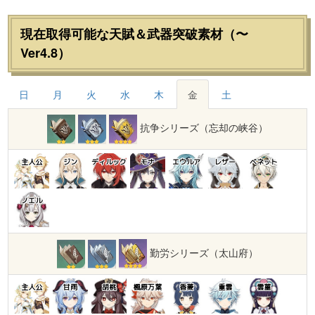
現在取得可能な天賦＆武器突破素材（〜
Ver4.8）
日
月
火
水
木
金
土
抗争シリーズ（忘却の峡谷）
主人公
ジン
ディルック
モナ
エウルア
レザー
ベネット
ノエル
勤労シリーズ（太山府）
主人公
甘雨
胡桃
楓原万葉
香菱
重雲
雲菫