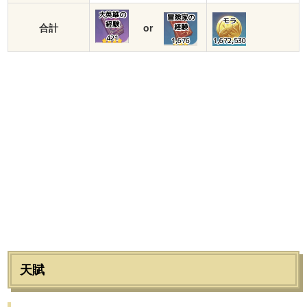
大英雄の
冒険家の
モラ
経験
合計
or
経験
421
1,676
1,672,530
天賦