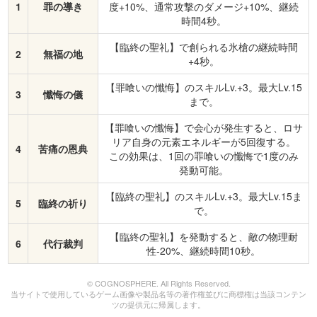
1
罪の導き
度+10%、通常攻撃のダメージ+10%、継続
時間4秒。
【臨終の聖礼】で創られる氷槍の継続時間
2
無福の地
+4秒。
【罪喰いの懺悔】のスキルLv.+3。最大Lv.15
3
懺悔の儀
まで。
【罪喰いの懺悔】で会心が発生すると、ロサ
リア自身の元素エネルギーが5回復する。
4
苦痛の恩典
この効果は、1回の罪喰いの懺悔で1度のみ
発動可能。
【臨終の聖礼】のスキルLv.+3。最大Lv.15ま
5
臨終の祈り
で。
【臨終の聖礼】を発動すると、敵の物理耐
6
代行裁判
性-20%、継続時間10秒。
© COGNOSPHERE. All Rights Reserved.
当サイトで使用しているゲーム画像や製品名等の著作権並びに商標権は当該コンテン
ツの提供元に帰属します。