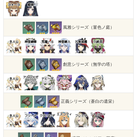
ヨォーヨ
藍硯
風雅シリーズ（菫色ノ庭）
主人公
神里綾華
荒瀧一斗
神里綾人
九条裟羅
久岐忍
創意シリーズ（無学の塔）
アルハイゼ
主人公
ナヒーダ
ドリー
レイラ
カーヴェ
ン
正義シリーズ（蒼白の遺栄）
エスコフィ
シャルロッ
主人公
フリーナ
クロリンデ
フレミネ
エ
ト