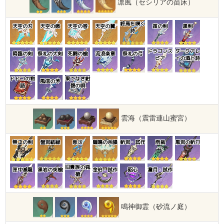
凛風（セシリアの苗床）
終焉を嘆く
天空の刃
天空の傲
天空の巻
天空の翼
笛の剣
黒剣
詩
ドラゴンス
ダークアレ
降臨の剣
祭礼の大剣
死闘の槍
流浪楽章
祭礼の弓
ピア
イの酒と詩
ドドコの物
果てなき紺
風信の矛
語
碧の唄
雲海（震雷連山蜜宮）
無工の剣
盤岩結緑
息災
鶴鳴の余韻
斬岩・試作
雨裁
黒岩の斬刀
旧貴族の猟
匣中滅龍
黒岩の突槍
金珀・試作
昭心
澹月・試作
槍
鳴神御霊（砂流ノ庭）