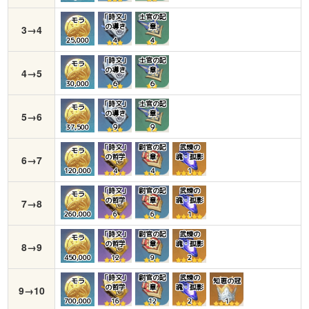
「詩文」
士官の記
モラ
の導き
章
3→4
25,000
４
４
「詩文」
士官の記
モラ
の導き
章
4→5
30,000
６
６
「詩文」
士官の記
モラ
の導き
章
5→6
37,500
９
９
「詩文」
尉官の記
武煉の
モラ
の哲学
章
魂・孤影
6→7
120,000
4
4
1
「詩文」
尉官の記
武煉の
モラ
の哲学
章
魂・孤影
7→8
260,000
6
6
1
「詩文」
尉官の記
武煉の
モラ
の哲学
章
魂・孤影
8→9
450,000
12
9
2
「詩文」
尉官の記
武煉の
モラ
知恵の冠
の哲学
章
魂・孤影
9→10
700,000
16
12
2
1