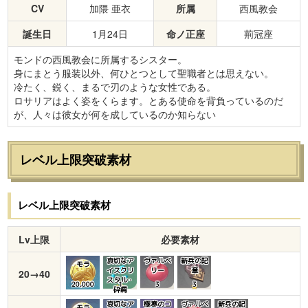
CV
加隈 亜衣
所属
西風教会
誕生日
1月24日
命ノ正座
荊冠座
モンドの西風教会に所属するシスター。
身にまとう服装以外、何ひとつとして聖職者とは思えない。
冷たく、鋭く、まるで刃のような女性である。
ロサリアはよく姿をくらます。とある使命を背負っているのだ
が、人々は彼女が何を成しているのか知らない
レベル上限突破素材
レベル上限突破素材
Lv上限
必要素材
哀切なア
ヴァルベ
新兵の記
モラ
イスクリ
リー
章
20→40
スタル・
20,000
1
3
3
砕屑
哀切なア
極寒のコ
ヴァルベ
新兵の記
モラ