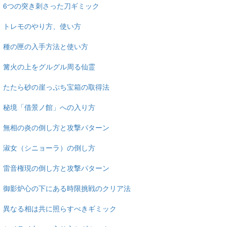
6つの突き刺さった刀ギミック
トレモのやり方、使い方
種の匣の入手方法と使い方
篝火の上をグルグル周る仙霊
たたら砂の崖っぷち宝箱の取得法
秘境「借景ノ館」への入り方
無相の炎の倒し方と攻撃パターン
淑女（シニョーラ）の倒し方
雷音権現の倒し方と攻撃パターン
御影炉心の下にある時限挑戦のクリア法
異なる相は共に照らすべきギミック