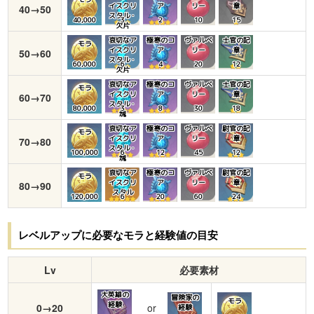
イスクリ
ア
リー
章
40→50
スタル・
40,000
3
2
10
15
欠片
哀切なア
極寒のコ
ヴァルベ
士官の記
モラ
イスクリ
ア
リー
章
50→60
スタル・
60,000
6
4
20
12
欠片
哀切なア
極寒のコ
ヴァルベ
士官の記
モラ
イスクリ
ア
リー
章
60→70
スタル・
80,000
3
8
30
18
塊
哀切なア
極寒のコ
ヴァルベ
尉官の記
モラ
イスクリ
ア
リー
章
70→80
スタル・
100,000
6
12
45
12
塊
哀切なア
極寒のコ
ヴァルベ
尉官の記
モラ
イスクリ
ア
リー
章
80→90
スタル
120,000
6
20
60
24
レベルアップに必要なモラと経験値の目安
Lv
必要素材
大英雄の
冒険家の
モラ
経験
0→20
or
経験