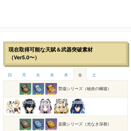
現在取得可能な天賦＆武器突破素材
（Ver5.0〜）
日
月
火
水
木
金
土
焚燼シリーズ（秘炎の幽墟）
主人公
キィニチ
シトラリ
シロネン
オロルン
楽園シリーズ（光なき深都）