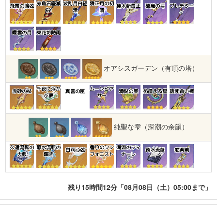
赤角石塵滅
波乱月白経
寝正月の初
飛雷の鳴弦
桂木斬長正
破魔の弓
プレデター
砕
津
晴
曚雲の月
東花坊時雨
オアシスガーデン（有頂の塔）
千夜に浮か
ムーンピア
赤砂の杖
真言の匣
満悦の実
彷徨える星
話死合い棒
ぶ夢
サー
純聖な雫（深潮の余韻）
久遠流転の
静水流転の
香りのシン
海淵のフィ
白雨心弦
純水流華
船渠剣
大典
輝き
フォニスト
ナーレ
残り15時間12分「08月08日（土）05:00まで」