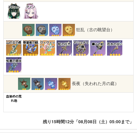
ネフェル
アイノ
狂乱（古の眺望台）
山の王の長
祭星者の眺
ヴィヴィッ
ヤシュチェ
虹の行方
鎮山の釘
厄水の災い
牙
め
ド・ハート
の環
知恵の溶炎
長夜（失われた月の庭）
血染めの荒
れ地
残り15時間12分「08月08日（土）05:00まで」