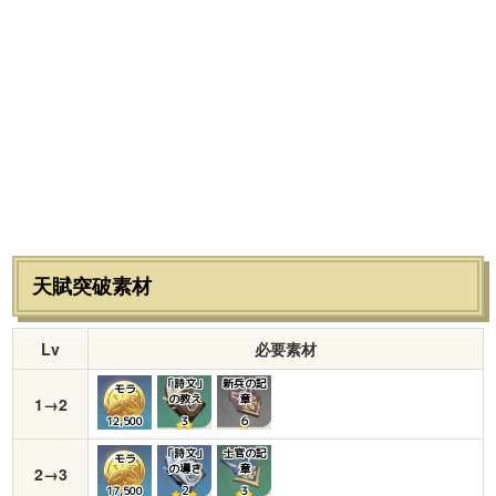
天賦突破素材
Lv
必要素材
「詩文」
新兵の記
モラ
の教え
章
1→2
12,500
3
６
「詩文」
士官の記
モラ
の導き
章
2→3
17,500
２
３