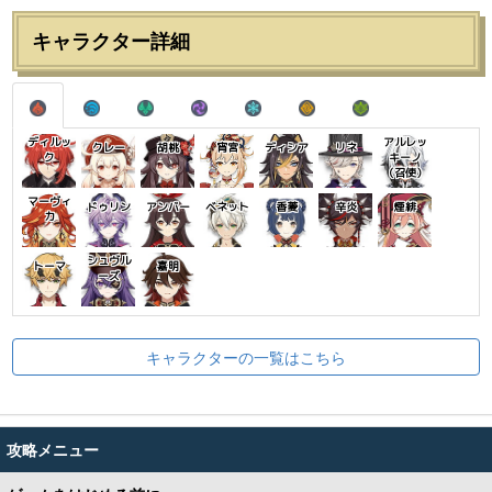
キャラクター詳細
ディルッ
アルレッ
クレー
胡桃
宵宮
ディシア
リネ
ク
キーノ
（召使）
マーヴィ
ドゥリン
アンバー
ベネット
香菱
辛炎
煙緋
カ
シュヴル
トーマ
嘉明
ーズ
キャラクターの一覧はこちら
攻略メニュー