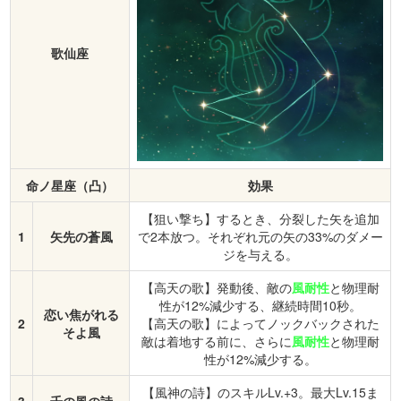
歌仙座
命ノ星座（凸）
効果
【狙い撃ち】するとき、分裂した矢を追加
1
矢先の蒼風
で2本放つ。それぞれ元の矢の33%のダメー
ジを与える。
【高天の歌】発動後、敵の
風耐性
と物理耐
性が12%減少する、継続時間10秒。
恋い焦がれる
2
【高天の歌】によってノックバックされた
そよ風
敵は着地する前に、さらに
風耐性
と物理耐
性が12%減少する。
【風神の詩】のスキルLv.+3。最大Lv.15ま