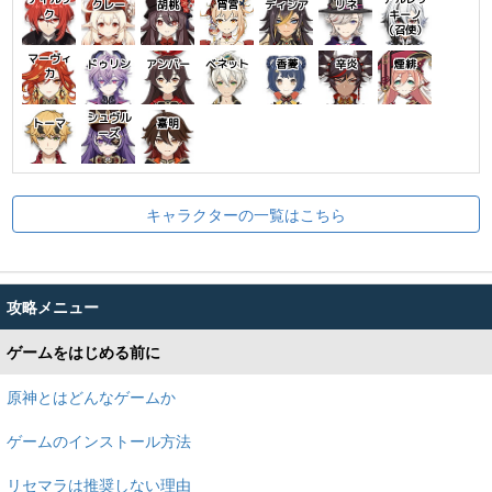
クレー
胡桃
宵宮
ディシア
リネ
ク
キーノ
（召使）
マーヴィ
ドゥリン
アンバー
ベネット
香菱
辛炎
煙緋
カ
シュヴル
トーマ
嘉明
ーズ
キャラクターの一覧はこちら
攻略メニュー
ゲームをはじめる前に
原神とはどんなゲームか
ゲームのインストール方法
リセマラは推奨しない理由