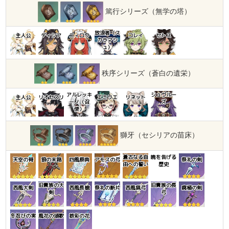
篤行シリーズ（無学の塔）
放浪者（ス
主人公
ディシア
ニィロウ
コレイ
セトス
カラマシ
ュ）
秩序シリーズ（蒼白の遺栄）
アルレッキ
シュヴルー
主人公
リオセスリ
エミリエ
リネット
ーノ（召
ズ
使）
獅牙（セシリアの苗床）
蒼古なる自
暁を告げる
天空の脊
狼の末路
四風原典
アモスの弓
祭礼の剣
由への誓い
歴史
旧貴族の大
旧貴族の長
西風大剣
西風長槍
祭礼の断片
西風猟弓
腐植の剣
剣
弓
冬忍びの実
風花の頌歌
鉄彩の花