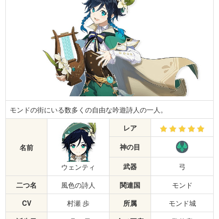
モンドの街にいる数多くの自由な吟遊詩人の一人。
レア
神の目
名前
武器
弓
ウェンティ
二つ名
風色の詩人
関連国
モンド
CV
村瀬 歩
所属
モンド城