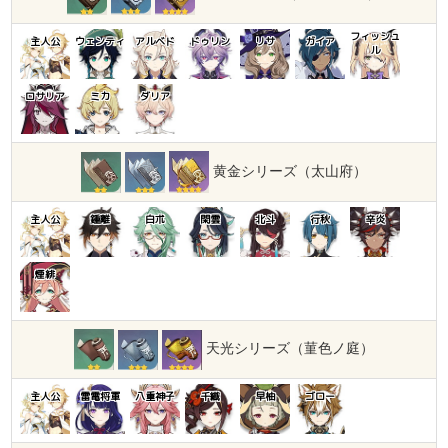
フィッシュ
主人公
ウェンティ
アルベド
ドゥリン
リサ
ガイア
ル
ロサリア
ミカ
ダリア
黄金シリーズ（太山府）
主人公
鍾離
白朮
閑雲
北斗
行秋
辛炎
煙緋
天光シリーズ（菫色ノ庭）
主人公
雷電将軍
八重神子
千織
早柚
ゴロー