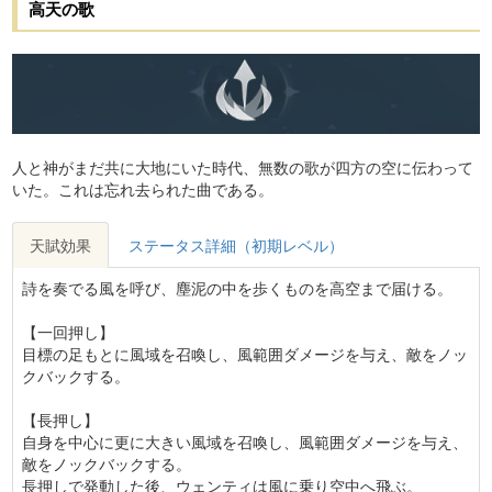
高天の歌
人と神がまだ共に大地にいた時代、無数の歌が四方の空に伝わって
いた。これは忘れ去られた曲である。
天賦効果
ステータス詳細（初期レベル）
詩を奏でる風を呼び、塵泥の中を歩くものを高空まで届ける。
【一回押し】
目標の足もとに風域を召喚し、
風範囲ダメージ
を与え、敵をノッ
クバックする。
【長押し】
自身を中心に更に大きい風域を召喚し、
風範囲ダメージ
を与え、
敵をノックバックする。
長押しで発動した後、ウェンティは風に乗り空中へ飛ぶ。