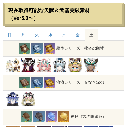
現在取得可能な天賦＆武器突破素材
（Ver5.0〜）
日
月
火
水
木
金
土
紛争シリーズ（秘炎の幽墟）
主人公
チャスカ
ヴァレサ
イネファ
カチーナ
イファ
流浪シリーズ（光なき深都）
フリンズ
ヤフォダ
神秘（古の眺望台）