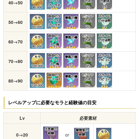
ーコイ
の花
の液体
40→50
ズ・欠片
40,000
3
2
10
15
自由のタ
セシリア
スライム
モラ
暴風の種
ーコイ
の花
の分泌物
50→60
ズ・欠片
60,000
6
4
20
12
自由のタ
セシリア
スライム
モラ
暴風の種
ーコイ
の花
の分泌物
60→70
ズ・塊
80,000
3
8
30
18
自由のタ
セシリア
スライム
モラ
暴風の種
ーコイ
の花
のピュレ
70→80
ズ・塊
100,000
6
12
45
12
自由のタ
セシリア
スライム
モラ
暴風の種
ーコイズ
の花
のピュレ
80→90
120,000
6
20
60
24
レベルアップに必要なモラと経験値の目安
Lv
必要素材
大英雄の
冒険家の
モラ
経験
0→20
or
経験