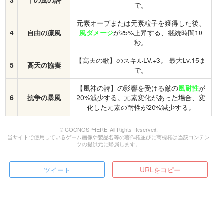
3
千の風の詩
で。
元素オーブまたは元素粒子を獲得した後、
4
自由の凛風
風ダメージ
が25%上昇する、継続時間10
秒。
【高天の歌】のスキルLV.+3。 最大Lv.15ま
5
高天の協奏
で。
【風神の詩】の影響を受ける敵の
風耐性
が
6
抗争の暴風
20%減少する。元素変化があった場合、変
化した元素の耐性が20%減少する。
© COGNOSPHERE. All Rights Reserved.
当サイトで使用しているゲーム画像や製品名等の著作権並びに商標権は当該コンテン
ツの提供元に帰属します。
ツイート
URLをコピー