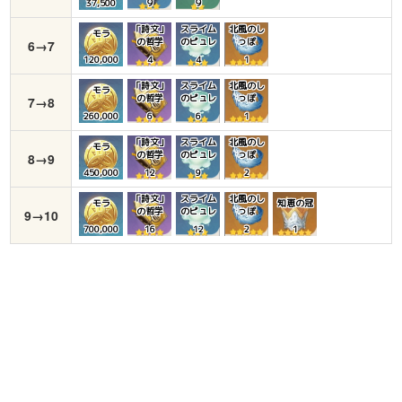
37,500
９
９
「詩文」
スライム
北風のし
モラ
の哲学
のピュレ
っぽ
6→7
120,000
4
4
1
「詩文」
スライム
北風のし
モラ
の哲学
のピュレ
っぽ
7→8
260,000
6
6
1
「詩文」
スライム
北風のし
モラ
の哲学
のピュレ
っぽ
8→9
450,000
12
9
2
「詩文」
スライム
北風のし
モラ
知恵の冠
の哲学
のピュレ
っぽ
9→10
700,000
16
12
2
1