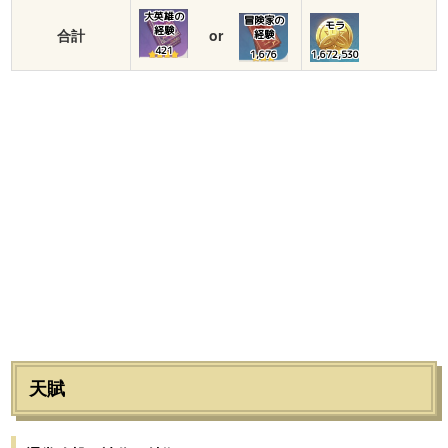
大英雄の
冒険家の
モラ
経験
合計
or
経験
421
1,676
1,672,530
天賦