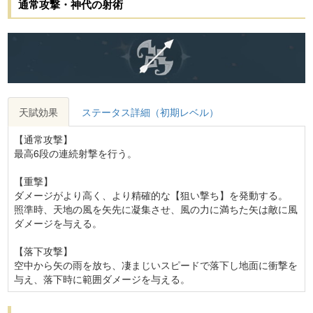
通常攻撃・神代の射術
天賦効果
ステータス詳細（初期レベル）
【通常攻撃】
最高6段の連続射撃を行う。
【重撃】
ダメージがより高く、より精確的な【狙い撃ち】を発動する。
照準時、天地の風を矢先に凝集させ、風の力に満ちた矢は敵に
風
ダメージ
を与える。
【落下攻撃】
空中から矢の雨を放ち、凄まじいスピードで落下し地面に衝撃を
与え、落下時に範囲ダメージを与える。