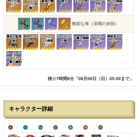
狩人の道
葦海の標
竭沢
王の近侍
烈日の後嗣
ゥーラの記
水色
憶
無垢な海（深潮の余韻）
凛流の監視
赤月のシル
ルミドゥー
フィヨルド
ダイダル・
携帯型チェ
正義の報酬
者
エット
スの挽歌
の歌
シャドー
ーンソー
スーパーア
ルティメッ
ト覇王魔剣
残り7時間8分「08月09日（日）05:00まで」
キャラクター詳細
ディルッ
アルレッ