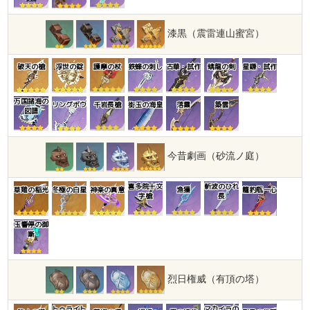
漆黒（震雷連山蜜宮）
破天の槍
浮世の錠
護摩の杖
鉄蜂の刺し
古華・試作
螭龍の剣
星鎌・試作
万国諸海の
リングボウ
千岩長槍
銜玉の海皇
落霞
築雲
図譜
今昔劇画（砂流ノ庭）
喜多院十文
斬波のひれ
草薙の稲光
冬極の白星
神楽の真意
漁獲
籠釣瓶一心
字槍
長
玉響停の御
噺
烈日権威（有頂の塔）
トゥライト
マカイラの