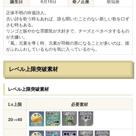
誕生日
6月16日
命ノ正座
歌仙座
正体不明の吟遊詩人。
古い詩を歌う時もあれば、誰も聞いたことのない新しい歌を口ず
さむ時もある。
リンゴと賑やかな雰囲気が大好きで、チーズとベタベタするもの
が大嫌い。
「風」元素を導く時、元素が羽根の形になることが多いのは、彼
がふわふわしているものを気に入っているから。
レベル上限突破素材
レベル上限突破素材
Lv上限
必要素材
自由のタ
セシリア
スライム
モラ
ーコイ
の花
の液体
20→40
ズ・砕屑
20,000
1
3
3
自由のタ
セシリア
スライム
モラ
暴風の種