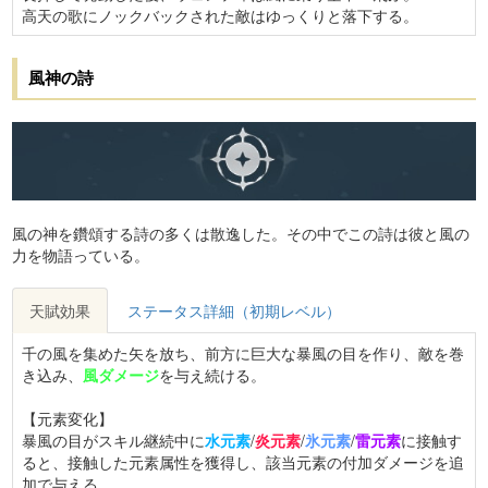
高天の歌にノックバックされた敵はゆっくりと落下する。
風神の詩
風の神を鑽頌する詩の多くは散逸した。その中でこの詩は彼と風の
力を物語っている。
天賦効果
ステータス詳細（初期レベル）
千の風を集めた矢を放ち、前方に巨大な暴風の目を作り、敵を巻
き込み、
風ダメージ
を与え続ける。
【元素変化】
暴風の目がスキル継続中に
水元素
/
炎元素
/
氷元素
/
雷元素
に接触す
ると、接触した元素属性を獲得し、該当元素の付加ダメージを追
加で与える。