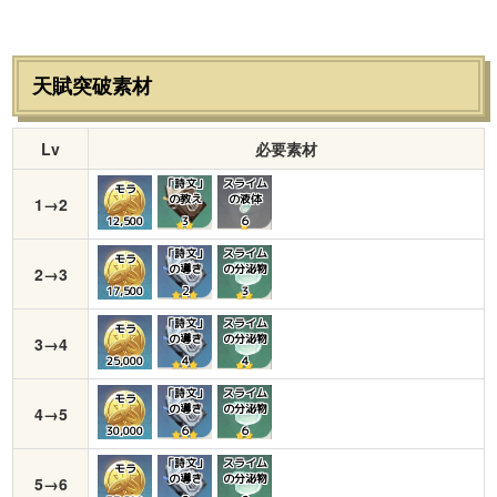
天賦突破素材
Lv
必要素材
「詩文」
スライム
モラ
の教え
の液体
1→2
12,500
3
６
「詩文」
スライム
モラ
の導き
の分泌物
2→3
17,500
２
３
「詩文」
スライム
モラ
の導き
の分泌物
3→4
25,000
４
４
「詩文」
スライム
モラ
の導き
の分泌物
4→5
30,000
６
６
「詩文」
スライム
モラ
の導き
の分泌物
5→6