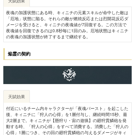
天賦効果
夜魂の加護状態にある時、キィニチの元素スキルが命中した敵は
「厄地」状態に陥る。それらの敵が燃焼反応または烈開花反応ダ
メージを受けると、キィニチの夜魂値が7回復する。この方法で
夜魂値を回復できるのは0.8秒毎に1回のみ。厄地状態はキィニチ
の夜魂の加護状態が終了するまで継続する。
焔霊の契約
天賦効果
付近にいるチーム内キャラクターが「夜魂バースト」を起こした
後、キィニチに「狩人の心得」を1層付与し、継続時間15秒、最
大2層まで。キィニチが【懸狩り・宙の遊猟】の廻狩貫鱗砲を発
動する時、「狩人の心得」をすべて消費する。消費した「狩人の
心得」1層につき、その回の廻狩貫鱗砲の与えるダメージがキィ