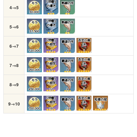
「焚燼」
モラ
熟練の牙
の導き
4→5
30,000
６
６
「焚燼」
モラ
熟練の牙
の導き
5→6
37,500
９
９
「焚燼」
否定と裁
モラ
覇道の牙
の哲学
決
6→7
120,000
4
4
1
「焚燼」
否定と裁
モラ
覇道の牙
の哲学
決
7→8
260,000
6
6
1
「焚燼」
否定と裁
モラ
覇道の牙
の哲学
決
8→9
450,000
12
9
2
「焚燼」
否定と裁
モラ
覇道の牙
知恵の冠
の哲学
決
9→10
700,000
16
12
2
1