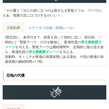
「その通り！汝らの前に立つのは偉大なる聖龍クフル・アハウだ。
さあ、我輩の足に口づけするがいい！」
天賦効果
ステータス詳細（初期レベル）
(限定的に、条件付きで、節度を持って契約に従い、部分的、一
時的に)「聖龍アハウ」の力を解放し、夜魂性質の
草元素範囲ダ
メージ
を与える。聖龍アハウは継続期間中、定期的に龍の息を放
ち、夜魂性質の
草元素範囲ダメージ
を与える。
発動時、キィニチが夜魂の加護状態にある場合、今回の夜魂の加
護状態の継続時間+1.7秒。
厄地の代償