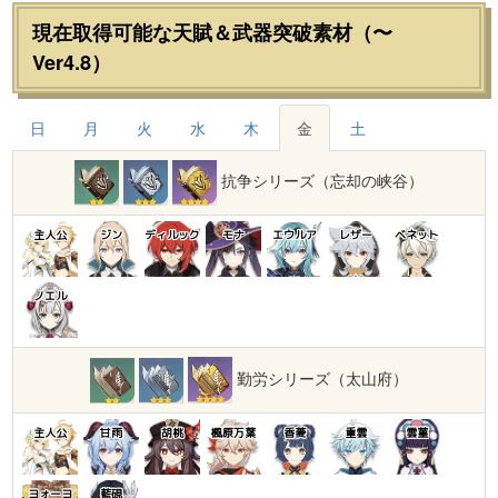
現在取得可能な天賦＆武器突破素材（〜
Ver4.8）
日
月
火
水
木
金
土
抗争シリーズ（忘却の峡谷）
主人公
ジン
ディルック
モナ
エウルア
レザー
ベネット
ノエル
勤労シリーズ（太山府）
主人公
甘雨
胡桃
楓原万葉
香菱
重雲
雲菫
ヨォーヨ
藍硯