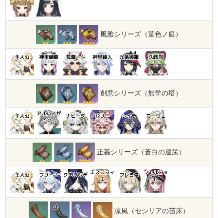
風雅シリーズ（菫色ノ庭）
主人公
神里綾華
荒瀧一斗
神里綾人
九条裟羅
久岐忍
創意シリーズ（無学の塔）
アルハイゼ
主人公
ナヒーダ
ドリー
レイラ
カーヴェ
ン
正義シリーズ（蒼白の遺栄）
エスコフィ
シャルロッ
主人公
フリーナ
クロリンデ
フレミネ
エ
ト
凛風（セシリアの苗床）