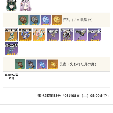
ネフェル
アイノ
狂乱（古の眺望台）
山の王の長
祭星者の眺
ヴィヴィッ
ヤシュチェ
虹の行方
鎮山の釘
厄水の災い
牙
め
ド・ハート
の環
知恵の溶炎
長夜（失われた月の庭）
血染めの荒
れ地
残り2時間38分「08月08日（土）05:00まで」