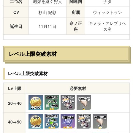
二つ名
廻焔を継ぐ狩人
関連国
ナタ
CV
杉山 紀彰
所属
ウィッツトラン
命ノ正
キメラ・アレブリヘ
誕生日
11月11日
座
ス座
レベル上限突破素材
レベル上限突破素材
Lv上限
必要素材
成長のエ
サウリア
モラ
未熟な牙
メラル
ンサキュ
20→40
ド・破屑
レント
20,000
1
3
3
成長のエ
サウリア
モラ
常闇の輪
未熟な牙
メラル
ンサキュ
40→50
ド・欠片
レント
40,000
3
2
10
15