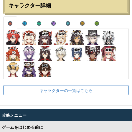
キャラクター詳細
ディルッ
アルレッ
クレー
胡桃
宵宮
ディシア
リネ
ク
キーノ
（召使）
マーヴィ
ドゥリン
アンバー
ベネット
香菱
辛炎
煙緋
カ
シュヴル
トーマ
嘉明
ーズ
キャラクターの一覧はこちら
攻略メニュー
ゲームをはじめる前に