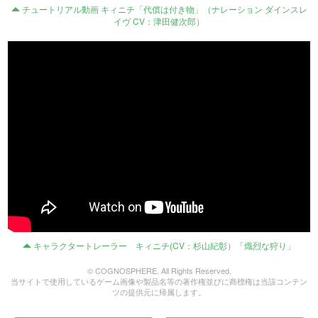
チュートリアル動画 キィニチ「代償は付き物」（ナレーション ダインスレ
イヴ CV：津田健次郎）
キャラクタートレーラー キィニチ(CV：杉山紀彰）「熾烈な狩り」
© COGNOSPHERE. All Rights Reserved.
当サイトで使用しているゲーム画像や製品名等の著作権並びに商標権は当該コンテン
ツの提供元に帰属します。