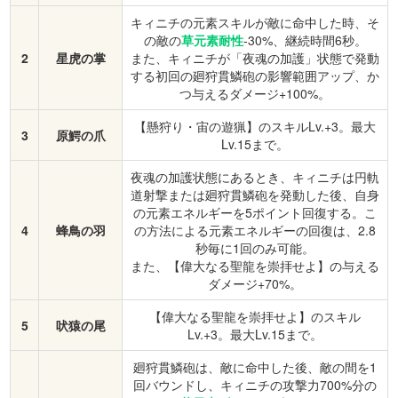
キィニチの元素スキルが敵に命中した時、そ
の敵の
草元素耐性
-30%、継続時間6秒。
2
星虎の掌
また、キィニチが「夜魂の加護」状態で発動
する初回の廻狩貫鱗砲の影響範囲アップ、か
つ与えるダメージ+100%。
【懸狩り・宙の遊猟】のスキルLv.+3。最大
3
原鰐の爪
Lv.15まで。
夜魂の加護状態にあるとき、キィニチは円軌
道射撃または廻狩貫鱗砲を発動した後、自身
の元素エネルギーを5ポイント回復する。こ
4
蜂鳥の羽
の方法による元素エネルギーの回復は、2.8
秒毎に1回のみ可能。
また、【偉大なる聖龍を崇拝せよ】の与える
ダメージ+70%。
【偉大なる聖龍を崇拝せよ】のスキル
5
吠猿の尾
Lv.+3。最大Lv.15まで。
廻狩貫鱗砲は、敵に命中した後、敵の間を1
回バウンドし、キィニチの攻撃力700%分の