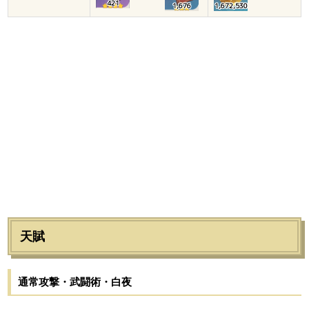
421
1,676
1,672,530
天賦
通常攻撃・武闘術・白夜