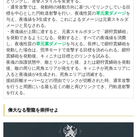
とリンクし、攻撃スタイルを変更する。
・通常攻撃では、発動時の移動方向に基づいてリンクしている目
標を中心とした円軌道射撃を行い、夜魂性質の
草元素ダメージ
を
与え、夜魂値を3生成する。これによるダメージは元素スキルダ
メージと見なされる。
・夜魂値が上限に達すると、元素スキルボタンで「廻狩貫鱗砲」
を発動できるようになる。発動すると、すべての夜魂値を消費
し、夜魂性質の
草元素ダメージ
を与える。長押しで廻狩貫鱗砲を
発動した場合は、照準モードで攻撃する目標を決められる。廻狩
貫鱗砲を発動後、キィニチは目標とのリンクを試みる。
夜魂の加護状態中、敵とリンクした後、または廻狩貫鱗砲を発動
後、敵の周りに死角エリアが発生する。キィニチが死角エリアに
入ると夜魂値が4生成され、死角エリアは消滅する。
接続距離オーバーなどの理由でリンクが切断された時、通常攻撃
を行うと周囲にいる最も近くの敵と再びリンクでき、円軌道射撃
を行える。
偉大なる聖龍を崇拝せよ