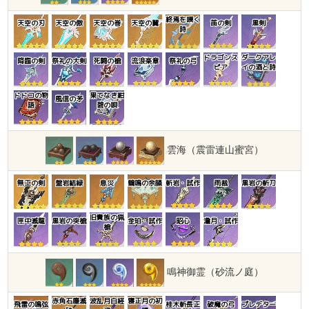
終焉を嘆く
天空の刃
天空の傲
天空の巻
天空の翼
笛の剣
黒剣
詩
ドラゴンス
ダークアレ
降臨の剣
祭礼の大剣
死闘の槍
流浪楽章
祭礼の弓
ピア
イの酒と詩
ドドコの物
果てなき紺
風信の矛
語
碧の唄
雲海（震雷連山蜜宮）
無工の剣
盤岩結緑
息災
鶴鳴の余韻
斬岩・試作
雨裁
黒岩の斬刀
旧貴族の猟
匣中滅龍
黒岩の突槍
金珀・試作
昭心
澹月・試作
槍
鳴神御霊（砂流ノ庭）
赤角石塵滅
波乱月白経
寝正月の初
飛雷の鳴弦
桂木斬長正
破魔の弓
プレデター