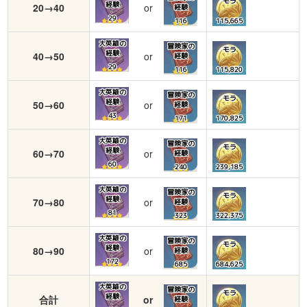
モラ
経験
20→40
or
経験
29
116
115,665
大英雄の
冒険家の
モラ
経験
40→50
or
経験
29
116
115,820
大英雄の
冒険家の
モラ
経験
50→60
or
経験
43
171
170,825
大英雄の
冒険家の
モラ
経験
60→70
or
経験
60
240
239,185
大英雄の
冒険家の
モラ
経験
70→80
or
経験
81
323
322,375
大英雄の
冒険家の
モラ
経験
80→90
or
経験
172
685
684,625
大英雄の
冒険家の
モラ
経験
合計
or
経験