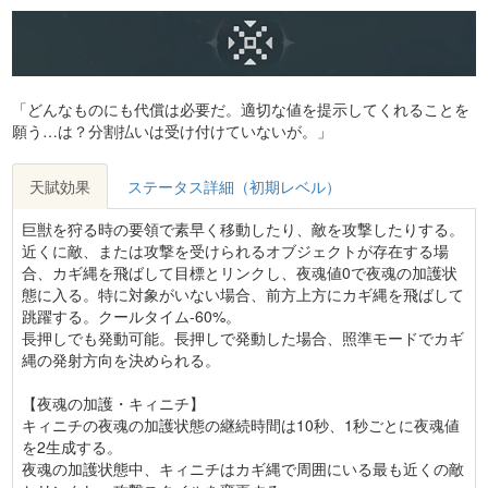
「どんなものにも代償は必要だ。適切な値を提示してくれることを
願う…は？分割払いは受け付けていないが。」
天賦効果
ステータス詳細（初期レベル）
巨獣を狩る時の要領で素早く移動したり、敵を攻撃したりする。
近くに敵、または攻撃を受けられるオブジェクトが存在する場
合、カギ縄を飛ばして目標とリンクし、夜魂値0で夜魂の加護状
態に入る。特に対象がいない場合、前方上方にカギ縄を飛ばして
跳躍する。クールタイム-60%。
長押しでも発動可能。長押しで発動した場合、照準モードでカギ
縄の発射方向を決められる。
【夜魂の加護・キィニチ】
キィニチの夜魂の加護状態の継続時間は10秒、1秒ごとに夜魂値
を2生成する。
夜魂の加護状態中、キィニチはカギ縄で周囲にいる最も近くの敵