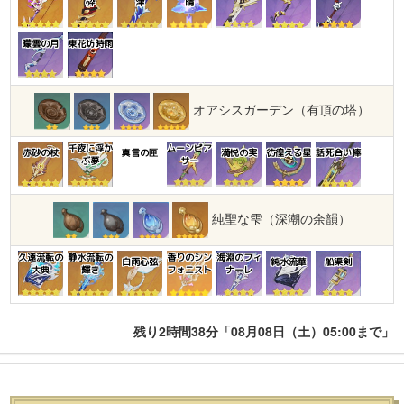
砕
津
晴
曚雲の月
東花坊時雨
オアシスガーデン（有頂の塔）
千夜に浮か
ムーンピア
赤砂の杖
真言の匣
満悦の実
彷徨える星
話死合い棒
ぶ夢
サー
純聖な雫（深潮の余韻）
久遠流転の
静水流転の
香りのシン
海淵のフィ
白雨心弦
純水流華
船渠剣
大典
輝き
フォニスト
ナーレ
残り2時間38分「08月08日（土）05:00まで」