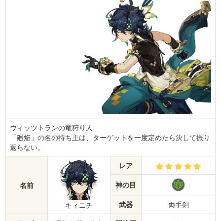
ウィッツトランの竜狩り人
「廻焔」の名の持ち主は、ターゲットを一度定めたら決して振り
返らない。
レア
神の目
名前
武器
両手剣
キィニチ