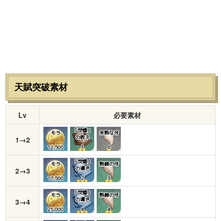
天賦突破素材
Lv
必要素材
「焚燼」
モラ
未熟な牙
の教え
1→2
12,500
3
６
「焚燼」
モラ
熟練の牙
の導き
2→3
17,500
２
３
「焚燼」
モラ
熟練の牙
の導き
3→4
25,000
４
４