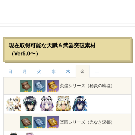
現在取得可能な天賦＆武器突破素材
（Ver5.0〜）
日
月
火
水
木
金
土
焚燼シリーズ（秘炎の幽墟）
主人公
キィニチ
シトラリ
シロネン
オロルン
楽園シリーズ（光なき深都）