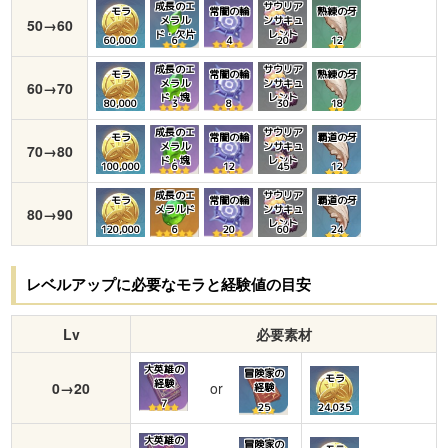
成長のエ
サウリア
モラ
常闇の輪
熟練の牙
メラル
ンサキュ
50→60
ド・欠片
レント
60,000
6
4
20
12
成長のエ
サウリア
モラ
常闇の輪
熟練の牙
メラル
ンサキュ
60→70
ド・塊
レント
80,000
3
8
30
18
成長のエ
サウリア
モラ
常闇の輪
覇道の牙
メラル
ンサキュ
70→80
ド・塊
レント
100,000
6
12
45
12
成長のエ
サウリア
モラ
常闇の輪
覇道の牙
メラルド
ンサキュ
80→90
レント
120,000
6
20
60
24
レベルアップに必要なモラと経験値の目安
Lv
必要素材
大英雄の
冒険家の
モラ
経験
0→20
or
経験
7
25
24,035
大英雄の
冒険家の