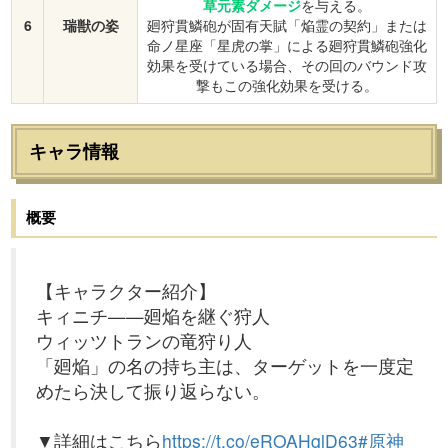
草元素ダメージ
を与える。
6
瑞獣の姿
廻狩貫鱗砲が固有天賦「焔霊の契約」または
命ノ星座「星虎の掌」による廻狩貫鱗砲強化
効果を受けている場合、その回のバウンド攻
撃もこの強化効果を受ける。
キャラ情報
概要
【キャラクター紹介】
キィニチ——廻焔を継ぐ狩人
ウィッツトランの竜狩り人
「廻焔」の名の持ち主は、ターゲットを一度定
めたら決して振り返らない。
▼詳細はこちら
https://t.co/eROAHqlD63
#原神