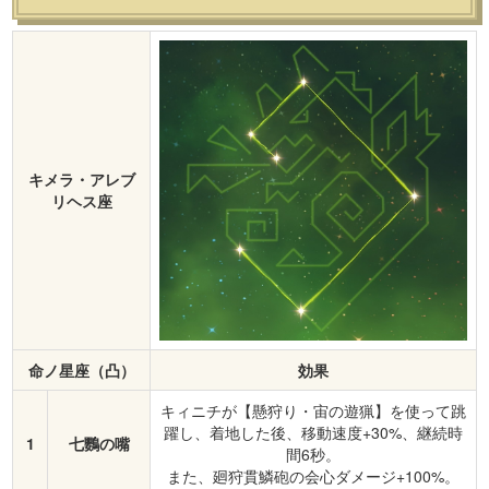
キメラ・アレブ
リヘス座
命ノ星座（凸）
効果
キィニチが【懸狩り・宙の遊猟】を使って跳
躍し、着地した後、移動速度+30%、継続時
1
七鸚の嘴
間6秒。
また、廻狩貫鱗砲の会心ダメージ+100%。