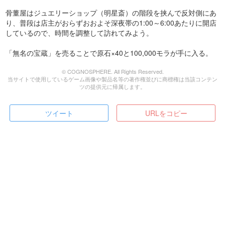
骨董屋はジュエリーショップ（明星斎）の階段を挟んで反対側にあ
り、普段は店主がおらずおおよそ深夜帯の1:00～6:00あたりに開店
しているので、時間を調整して訪れてみよう。
「無名の宝蔵」を売ることで原石×40と100,000モラが手に入る。
© COGNOSPHERE. All Rights Reserved.
当サイトで使用しているゲーム画像や製品名等の著作権並びに商標権は当該コンテン
ツの提供元に帰属します。
ツイート
URLをコピー