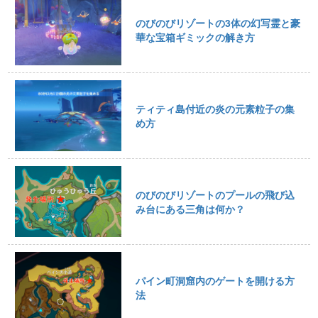
のびのびリゾートの3体の幻写霊と豪
華な宝箱ギミックの解き方
ティティ島付近の炎の元素粒子の集
め方
のびのびリゾートのプールの飛び込
み台にある三角は何か？
パイン町洞窟内のゲートを開ける方
法