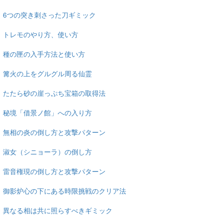
6つの突き刺さった刀ギミック
トレモのやり方、使い方
種の匣の入手方法と使い方
篝火の上をグルグル周る仙霊
たたら砂の崖っぷち宝箱の取得法
秘境「借景ノ館」への入り方
無相の炎の倒し方と攻撃パターン
淑女（シニョーラ）の倒し方
雷音権現の倒し方と攻撃パターン
御影炉心の下にある時限挑戦のクリア法
異なる相は共に照らすべきギミック