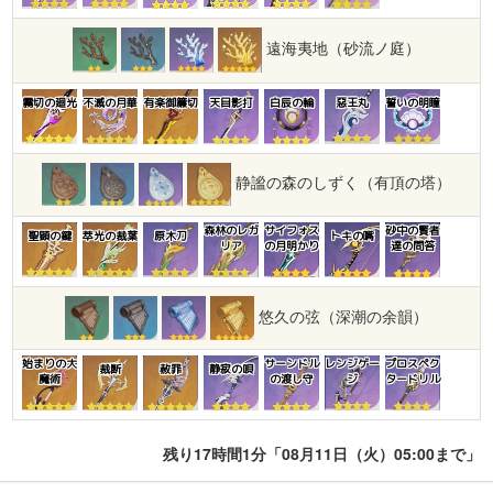
遠海夷地（砂流ノ庭）
霧切の廻光
不滅の月華
有楽御簾切
天目影打
白辰の輪
惡王丸
誓いの明瞳
静謐の森のしずく（有頂の塔）
森林のレガ
サイフォス
砂中の賢者
聖顕の鍵
萃光の裁葉
原木刀
トキの嘴
リア
の月明かり
達の問答
悠久の弦（深潮の余韻）
始まりの大
サーンドル
レンジゲー
プロスペク
裁断
赦罪
静寂の唄
魔術
の渡し守
ジ
タードリル
残り17時間1分「08月11日（火）05:00まで」