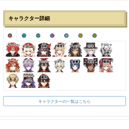
キャラクター詳細
ディルッ
アルレッ
クレー
胡桃
宵宮
ディシア
リネ
ク
キーノ
（召使）
マーヴィ
ドゥリン
アンバー
ベネット
香菱
辛炎
煙緋
カ
シュヴル
トーマ
嘉明
ーズ
キャラクターの一覧はこちら