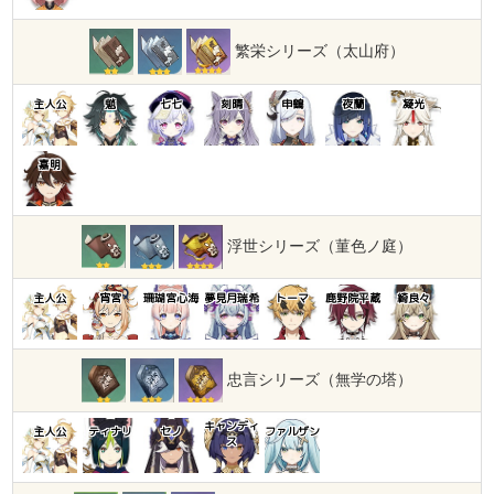
繁栄シリーズ（太山府）
主人公
魈
七七
刻晴
申鶴
夜蘭
凝光
嘉明
浮世シリーズ（菫色ノ庭）
主人公
宵宮
珊瑚宮心海
夢見月瑞希
トーマ
鹿野院平蔵
綺良々
忠言シリーズ（無学の塔）
キャンディ
主人公
ティナリ
セノ
ファルザン
ス