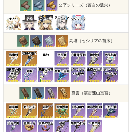
公平シリーズ（蒼白の遺栄）
ヌヴィレッ
主人公
リネ
ナヴィア
シグウィン
ト
高塔（セシリアの苗床）
松韻の響く
風鷹剣
黒蝕
西風剣
旧貴族長剣
鐘の剣
西風秘典
頃
旧貴族の秘
蒼翠の狩猟
ダークアレ
幽夜のワル
シナバース
絶弦
雪葬の星銀
法録
弓
イの閃光
ツ
ピンドル
孤雲（震雷連山蜜宮）
和璞鳶
斬山の刃
若水
碧落の瓏
匣中龍吟
黒岩の長剣
白影の剣
流月の針
匣中日月
黒岩の緋玉
弓蔵
黒岩の戦弓
千岩古剣