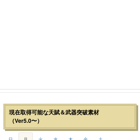
現在取得可能な天賦＆武器突破素材
（Ver5.0〜）
日
月
火
水
木
金
土