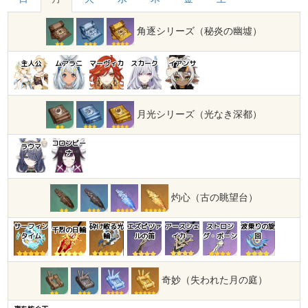
角逐シリーズ（秘炎の幽墟）
主人公
ムアラニ
マーヴィカ
スカーク
イアンサ
月光シリーズ（光なき深都）
コロンビー
ラウマ
ナ
灼心（古の眺望台）
サーフィン
砕け散る光
エズピツァ
アースシェ
ストロン
波乗りの旋
千烈の日輪
タイム
輪
ルの笛
イカー
グ・ボーン
回
奇妙（失われた月の庭）