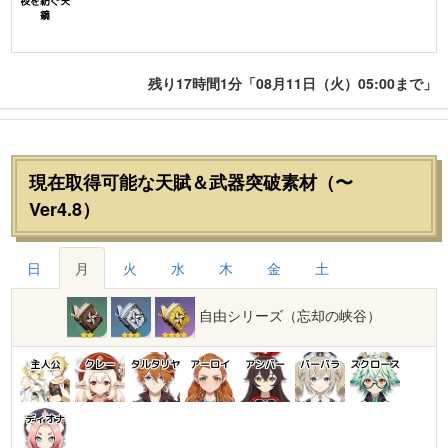
夜を紡ぐ天
鏡
残り17時間1分「08月11日（火）05:00まで」
現在取得可能な天賦＆武器突破素材（〜
Ver4.8）
日
月
火
水
木
金
土
自由シリーズ（忘却の峡谷）
主人公
クレー
タルタリヤ
アーロイ
アンバー
バーバラ
スクロース
ディオナ