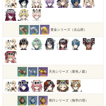
ル
ロサリア
ミカ
ダリア
黄金シリーズ（太山府）
主人公
鍾離
白朮
閑雲
北斗
行秋
辛炎
煙緋
天光シリーズ（菫色ノ庭）
主人公
雷電将軍
八重神子
千織
早柚
ゴロー
篤行シリーズ（無学の塔）