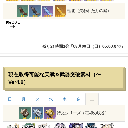
極北（失われた月の庭）
天光のリュ
ート
残り21時間2分「08月09日（日）05:00まで」
現在取得可能な天賦＆武器突破素材（〜
Ver4.8）
日
月
火
水
木
金
土
詩文シリーズ（忘却の峡谷）
フィッシュ
主人公
ウェンティ
アルベド
ドゥリン
リサ
ガイア