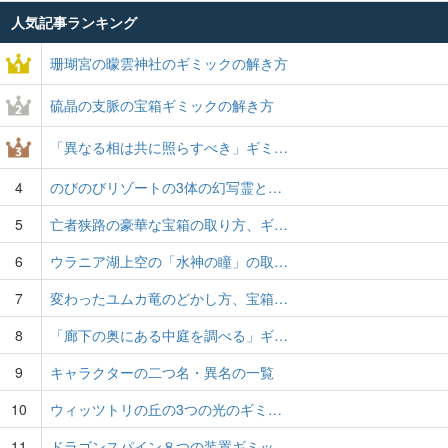
人気記事ランキング
珊瑚宮の曚雲神社のギミックの解き方
硫晶の支脈の宝箱ギミックの解き方
「異なる相は共に照らすべき」ギミ…
4
のびのびリゾートの3体の幻写霊と…
5
亡者狭路の豪華な宝箱の取り方、ギ…
6
ウラニア湖上空の「水神の瞳」の取…
7
変わったユムカ竜のどかし方、宝箱…
8
「廊下の奥にある中庭を調べる」ギ…
9
キャラクターの二つ名・異名の一覧
10
ウィッツトリの丘の3つの光のギミ…
11
ドラゴンスパイン８つの装置ギミッ…