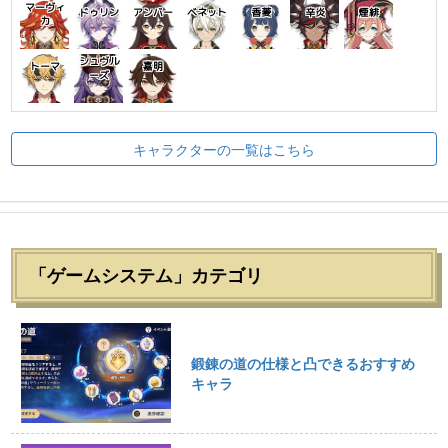
マーヴィ
ドゥリン
アンバー
ベネット
香菱
辛炎
煙緋
カ
シュヴル
トーマ
嘉明
ーズ
キャラクターの一覧はこちら
「ゲームシステム」カテゴリ
鍛錬の道の仕様と凸できるおすすめ
キャラ