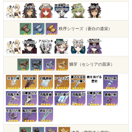
放浪者（ス
主人公
ディシア
ニィロウ
コレイ
セトス
カラマシ
ュ）
秩序シリーズ（蒼白の遺栄）
アルレッキ
シュヴルー
主人公
リオセスリ
エミリエ
リネット
ーノ（召
ズ
使）
獅牙（セシリアの苗床）
蒼古なる自
暁を告げる
天空の脊
狼の末路
四風原典
アモスの弓
祭礼の剣
由への誓い
歴史
旧貴族の大
旧貴族の長
西風大剣
西風長槍
祭礼の断片
西風猟弓
腐植の剣
剣
弓
冬忍びの実
風花の頌歌
鉄彩の花