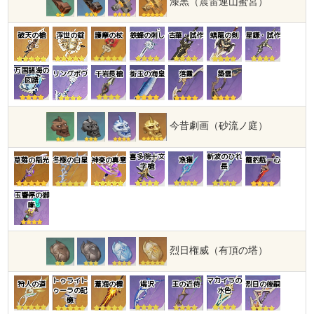
漆黒（震雷連山蜜宮）
破天の槍
浮世の錠
護摩の杖
鉄蜂の刺し
古華・試作
螭龍の剣
星鎌・試作
万国諸海の
リングボウ
千岩長槍
銜玉の海皇
落霞
築雲
図譜
今昔劇画（砂流ノ庭）
喜多院十文
斬波のひれ
草薙の稲光
冬極の白星
神楽の真意
漁獲
籠釣瓶一心
字槍
長
玉響停の御
噺
烈日権威（有頂の塔）
トゥライト
マカイラの
狩人の道
葦海の標
竭沢
王の近侍
烈日の後嗣
ゥーラの記
水色
憶