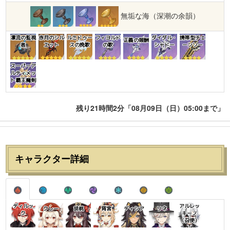
無垢な海（深潮の余韻）
凛流の監視
赤月のシル
ルミドゥー
フィヨルド
ダイダル・
携帯型チェ
正義の報酬
者
エット
スの挽歌
の歌
シャドー
ーンソー
スーパーア
ルティメッ
ト覇王魔剣
残り21時間2分「08月09日（日）05:00まで」
キャラクター詳細
ディルッ
アルレッ
クレー
胡桃
宵宮
ディシア
リネ
ク
キーノ
（召使）