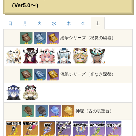
（Ver5.0〜）
日
月
火
水
木
金
土
紛争シリーズ（秘炎の幽墟）
主人公
チャスカ
ヴァレサ
イネファ
カチーナ
イファ
流浪シリーズ（光なき深都）
フリンズ
ヤフォダ
神秘（古の眺望台）
岩峰を巡る
星鷲の紅き
チェーンブ
蒼耀
蒼紋の角杯
実りの鉤鉈
花飾りの羽
歌
羽
レイカー