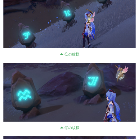
③の紋様
④の紋様