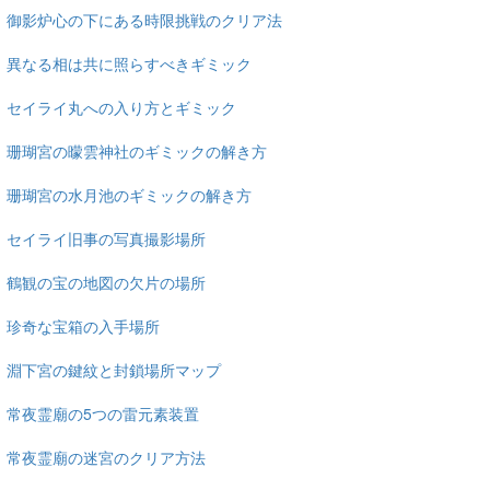
御影炉心の下にある時限挑戦のクリア法
異なる相は共に照らすべきギミック
セイライ丸への入り方とギミック
珊瑚宮の曚雲神社のギミックの解き方
珊瑚宮の水月池のギミックの解き方
セイライ旧事の写真撮影場所
鶴観の宝の地図の欠片の場所
珍奇な宝箱の入手場所
淵下宮の鍵紋と封鎖場所マップ
常夜霊廟の5つの雷元素装置
常夜霊廟の迷宮のクリア方法