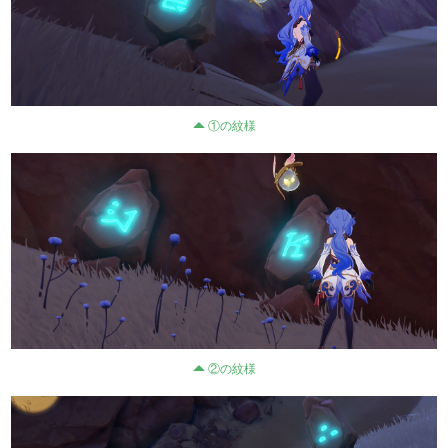
①の紋様
②の紋様