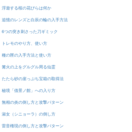
浮遊する桜の花びらは何か
追憶のレンズと白辰の輪の入手方法
6つの突き刺さった刀ギミック
トレモのやり方、使い方
種の匣の入手方法と使い方
篝火の上をグルグル周る仙霊
たたら砂の崖っぷち宝箱の取得法
秘境「借景ノ館」への入り方
無相の炎の倒し方と攻撃パターン
淑女（シニョーラ）の倒し方
雷音権現の倒し方と攻撃パターン