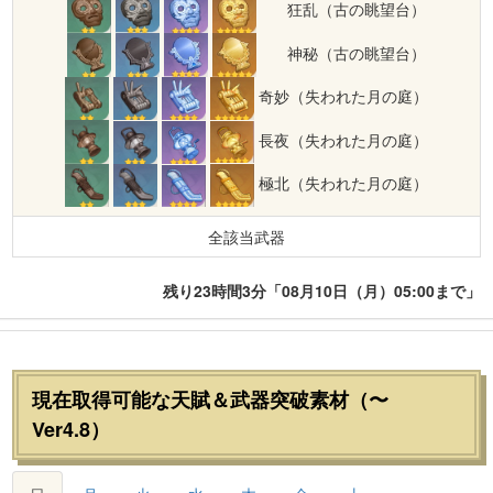
狂乱（古の眺望台）
神秘（古の眺望台）
奇妙（失われた月の庭）
長夜（失われた月の庭）
極北（失われた月の庭）
全該当武器
残り23時間3分「08月10日（月）05:00まで」
現在取得可能な天賦＆武器突破素材（〜
Ver4.8）