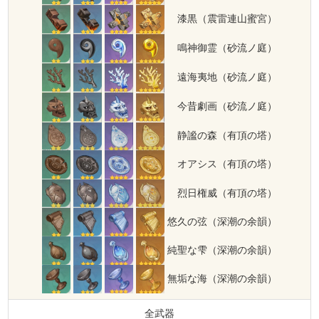
漆黒（震雷連山蜜宮）
鳴神御霊（砂流ノ庭）
遠海夷地（砂流ノ庭）
今昔劇画（砂流ノ庭）
静謐の森（有頂の塔）
オアシス（有頂の塔）
烈日権威（有頂の塔）
悠久の弦（深潮の余韻）
純聖な雫（深潮の余韻）
無垢な海（深潮の余韻）
全武器