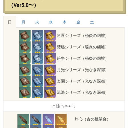
（Ver5.0〜）
日
月
火
水
木
金
土
角逐シリーズ（秘炎の幽墟）
焚燼シリーズ（秘炎の幽墟）
紛争シリーズ（秘炎の幽墟）
月光シリーズ（光なき深都）
楽園シリーズ（光なき深都）
流浪シリーズ（光なき深都）
全該当キャラ
灼心（古の眺望台）