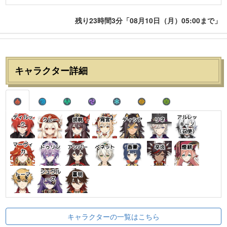
残り23時間3分「08月10日（月）05:00まで」
キャラクター詳細
ディルッ
アルレッ
クレー
胡桃
宵宮
ディシア
リネ
ク
キーノ
（召使）
マーヴィ
ドゥリン
アンバー
ベネット
香菱
辛炎
煙緋
カ
シュヴル
トーマ
嘉明
ーズ
キャラクターの一覧はこちら