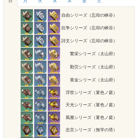
日
月
火
水
木
金
土
自由シリーズ（忘却の峡谷）
抗争シリーズ（忘却の峡谷）
詩文シリーズ（忘却の峡谷）
繁栄シリーズ（太山府）
勤労シリーズ（太山府）
黄金シリーズ（太山府）
浮世シリーズ（菫色ノ庭）
天光シリーズ（菫色ノ庭）
風雅シリーズ（菫色ノ庭）
忠言シリーズ（無学の塔）