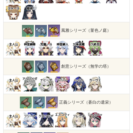
ヨォーヨ
藍硯
風雅シリーズ（菫色ノ庭）
主人公
神里綾華
荒瀧一斗
神里綾人
九条裟羅
久岐忍
創意シリーズ（無学の塔）
アルハイゼ
主人公
ナヒーダ
ドリー
レイラ
カーヴェ
ン
正義シリーズ（蒼白の遺栄）
エスコフィ
シャルロッ
主人公
フリーナ
クロリンデ
フレミネ
エ
ト