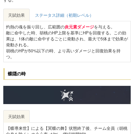
天賦効果
ステータス詳細（初期レベル）
灼熱の魂を振り回し、広範囲の
炎元素ダメージ
を与える。
敵に命中した時、胡桃のHP上限を基準にHPを回復する。この効
果は、1体の敵に命中するごとに発動され、最大で5体まで効果が
発動される。
胡桃のHPが50%以下の時、より高いダメージと回復効果を持
つ。
蝶隠の時
天賦効果
【蝶導来世】による【冥蝶の舞】状態終了後、チーム全員（胡桃