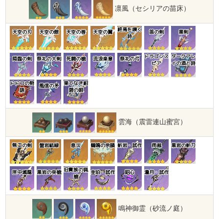
凛風（セシリアの苗床）
終焉を嘆く
天空の刃
天空の傲
天空の巻
天空の翼
笛の剣
黒剣
詩
ドラゴンス
ダークアレ
降臨の剣
祭礼の大剣
死闘の槍
流浪楽章
祭礼の弓
ピア
イの酒と詩
ドドコの物
果てなき紺
風信の矛
語
碧の唄
雲海（震雷連山蜜宮）
無工の剣
盤岩結緑
息災
鶴鳴の余韻
斬岩・試作
雨裁
黒岩の斬刀
旧貴族の猟
匣中滅龍
黒岩の突槍
金珀・試作
昭心
澹月・試作
槍
鳴神御霊（砂流ノ庭）