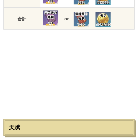
172
685
684,625
大英雄の
冒険家の
モラ
経験
合計
or
経験
421
1,676
1,672,530
天賦