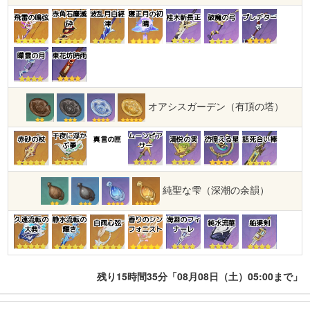
赤角石塵滅
波乱月白経
寝正月の初
飛雷の鳴弦
桂木斬長正
破魔の弓
プレデター
砕
津
晴
曚雲の月
東花坊時雨
オアシスガーデン（有頂の塔）
千夜に浮か
ムーンピア
赤砂の杖
真言の匣
満悦の実
彷徨える星
話死合い棒
ぶ夢
サー
純聖な雫（深潮の余韻）
久遠流転の
静水流転の
香りのシン
海淵のフィ
白雨心弦
純水流華
船渠剣
大典
輝き
フォニスト
ナーレ
残り15時間35分「08月08日（土）05:00まで」