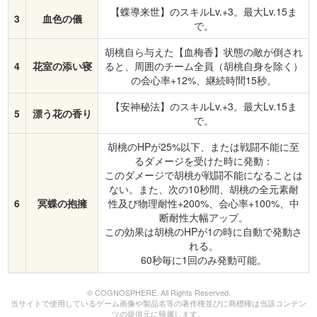
【蝶導来世】のスキルLv.+3。最大Lv.15ま
3
血色の儀
で。
胡桃自ら与えた【血梅香】状態の敵が倒され
4
花室の添い寝
ると、周囲のチーム全員（胡桃自身を除く）
の会心率+12%、継続時間15秒。
【安神秘法】のスキルLv.+3。最大Lv.15ま
5
漂う花の香り
で。
胡桃のHPが25%以下、または戦闘不能に至
るダメージを受けた時に発動：
このダメージで胡桃が戦闘不能になることは
ない。また、次の10秒間、胡桃の全元素耐
6
冥蝶の抱擁
性及び物理耐性+200%、会心率+100%、中
断耐性大幅アップ。
この効果は胡桃のHPが1の時に自動で発動さ
れる。
60秒毎に1回のみ発動可能。
© COGNOSPHERE. All Rights Reserved.
当サイトで使用しているゲーム画像や製品名等の著作権並びに商標権は当該コンテン
ツの提供元に帰属します。