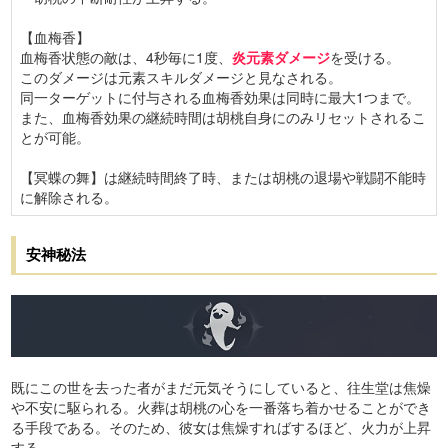
【血梅香】
血梅香状態の敵は、4秒毎に1度、
炎元素ダメージ
を受ける。
このダメージは元素スキルダメージと見なされる。
同一ターゲットに付与される血梅香効果は同時に最大1つまで。
また、血梅香効果の継続時間は胡桃自身にのみリセットされるこ
とが可能。
【冥蝶の舞】は継続時間終了時、または胡桃の退場や戦闘不能時
に解除される。
安神秘法
既にこの世を去った者がまだ元気そうにしていると、往生堂は焦燥
や不安に駆られる。火葬は胡桃の心を一番落ち着かせることができ
る手段である。そのため、彼女は焦燥すればするほど、火力が上昇
する。