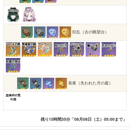
ネフェル
アイノ
狂乱（古の眺望台）
山の王の長
祭星者の眺
ヴィヴィッ
ヤシュチェ
虹の行方
鎮山の釘
厄水の災い
牙
め
ド・ハート
の環
知恵の溶炎
長夜（失われた月の庭）
血染めの荒
れ地
残り15時間35分「08月08日（土）05:00まで」