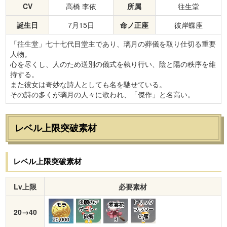
CV
高橋 李依
所属
往生堂
誕生日
7月15日
命ノ正座
彼岸蝶座
「往生堂」七十七代目堂主であり、璃月の葬儀を取り仕切る重要
人物。
心を尽くし、人のため送別の儀式を執り行い、陰と陽の秩序を維
持する。
また彼女は奇妙な詩人としても名を馳せている。
その詩の多くが璃月の人々に歌われ、「傑作」と名高い。
レベル上限突破素材
レベル上限突破素材
Lv上限
必要素材
炎願のア
トリック
モラ
霓裳花
ゲート・
フラワー
20→40
砕屑
の蜜
20,000
1
3
3