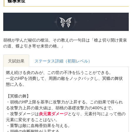
蝶導来世
胡桃が学んだ秘伝の槍法、その教えの一句目は「槍よ切り開け黄泉
の道、蝶よ引き寄せ来世の橋。」
天賦効果
ステータス詳細（初期レベル）
燃え続ける炎のみが、この世の不浄を払うことができる。
一定のHPを消費して、周囲の敵をノックバックし、冥蝶の舞状
態に入る。
【冥蝶の舞】
・胡桃のHP上限を基準に攻撃力が上昇する。この効果で得られ
る攻撃力上昇の最大値は、胡桃の基礎攻撃力の400%まで。
・攻撃ダメージは
炎元素ダメージ
となり、元素付与によって他の
元素に変化することはない。
・重撃は敵に血梅香効果を与える。
・胡桃の中断耐性が上昇する。