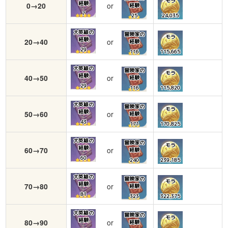
モラ
経験
0→20
or
経験
7
25
24,035
大英雄の
冒険家の
モラ
経験
20→40
or
経験
29
116
115,665
大英雄の
冒険家の
モラ
経験
40→50
or
経験
29
116
115,820
大英雄の
冒険家の
モラ
経験
50→60
or
経験
43
171
170,825
大英雄の
冒険家の
モラ
経験
60→70
or
経験
60
240
239,185
大英雄の
冒険家の
モラ
経験
70→80
or
経験
81
323
322,375
大英雄の
冒険家の
モラ
経験
80→90
or
経験