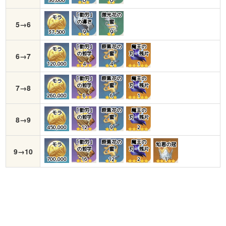
30,000
６
６
「勤労」
微光花の
モラ
の導き
蜜
5→6
37,500
９
９
「勤労」
原素花の
魔王の
モラ
の哲学
蜜
刃・残片
6→7
120,000
4
4
1
「勤労」
原素花の
魔王の
モラ
の哲学
蜜
刃・残片
7→8
260,000
6
6
1
「勤労」
原素花の
魔王の
モラ
の哲学
蜜
刃・残片
8→9
450,000
12
9
2
「勤労」
原素花の
魔王の
モラ
知恵の冠
の哲学
蜜
刃・残片
9→10
700,000
16
12
2
1