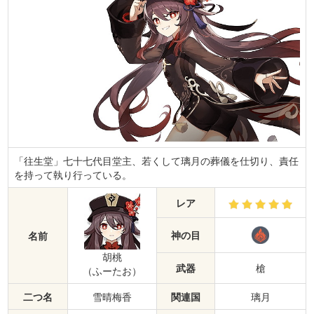
「往生堂」七十七代目堂主、若くして璃月の葬儀を仕切り、責任
を持って執り行っている。
レア
神の目
名前
胡桃
武器
槍
（ふーたお）
二つ名
雪晴梅香
関連国
璃月