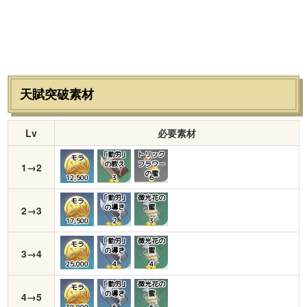
天賦突破素材
Lv
必要素材
「勤労」
トリック
モラ
の教え
フラワー
1→2
の蜜
12,500
3
６
「勤労」
微光花の
モラ
の導き
蜜
2→3
17,500
２
３
「勤労」
微光花の
モラ
の導き
蜜
3→4
25,000
４
４
「勤労」
微光花の
モラ
の導き
蜜
4→5