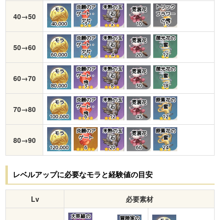
炎願のア
未熟の玉
トリック
モラ
霓裳花
ゲート・
石
フラワー
40→50
欠片
の蜜
40,000
3
2
10
15
炎願のア
未熟の玉
微光花の
モラ
霓裳花
ゲート・
石
蜜
50→60
欠片
60,000
6
4
20
12
炎願のア
未熟の玉
微光花の
モラ
霓裳花
ゲート・
石
蜜
60→70
塊
80,000
3
8
30
18
炎願のア
未熟の玉
原素花の
モラ
霓裳花
ゲート・
石
蜜
70→80
塊
100,000
6
12
45
12
炎願のア
未熟の玉
原素花の
モラ
霓裳花
ゲート
石
蜜
80→90
120,000
6
20
60
24
レベルアップに必要なモラと経験値の目安
Lv
必要素材
大英雄の
冒険家の