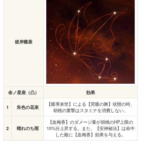
彼岸蝶座
命ノ星座（凸）
効果
【蝶導来世】による【冥蝶の舞】状態の時、
1
朱色の花束
胡桃の重撃はスタミナを消費しない。
【血梅香】のダメージ量が胡桃のHP上限の
2
晴れのち雨
10%分上昇する。また、【安神秘法】は命中
した敵に【血梅香】効果を与える。