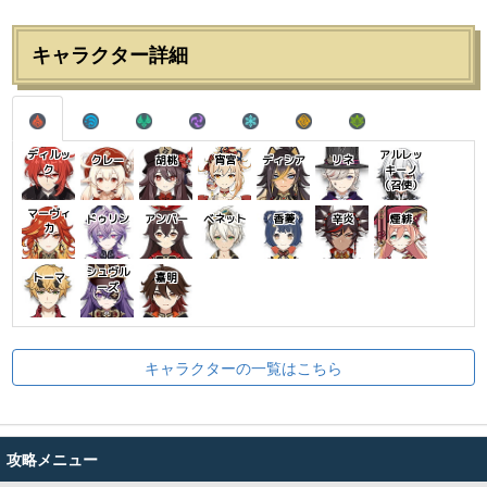
キャラクター詳細
ディルッ
アルレッ
クレー
胡桃
宵宮
ディシア
リネ
ク
キーノ
（召使）
マーヴィ
ドゥリン
アンバー
ベネット
香菱
辛炎
煙緋
カ
シュヴル
トーマ
嘉明
ーズ
キャラクターの一覧はこちら
攻略メニュー