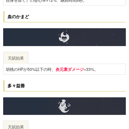
自身を除く）の会心率+12%、継続時間8秒。
血のかまど
天賦効果
胡桃のHPが50%以下の時、
炎元素ダメージ
+33%。
多々益善
天賦効果