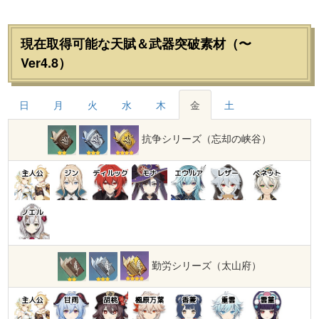
現在取得可能な天賦＆武器突破素材（〜
Ver4.8）
日
月
火
水
木
金
土
抗争シリーズ（忘却の峡谷）
主人公
ジン
ディルック
モナ
エウルア
レザー
ベネット
ノエル
勤労シリーズ（太山府）
主人公
甘雨
胡桃
楓原万葉
香菱
重雲
雲菫