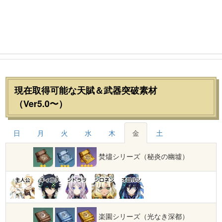
現在取得可能な天賦＆武器突破素材
（Ver5.0〜）
日
月
火
水
木
金
土
焚燼シリーズ（秘炎の幽墟）
主人公
キィニチ
シトラリ
シロネン
オロルン
楽園シリーズ（光なき深都）