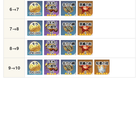
「天光」
モラ
名刀の鍔
溶滅の刻
の哲学
6→7
120,000
4
4
1
「天光」
モラ
名刀の鍔
溶滅の刻
の哲学
7→8
260,000
6
6
1
「天光」
モラ
名刀の鍔
溶滅の刻
の哲学
8→9
450,000
12
9
2
「天光」
モラ
名刀の鍔
溶滅の刻
知恵の冠
の哲学
9→10
700,000
16
12
2
1