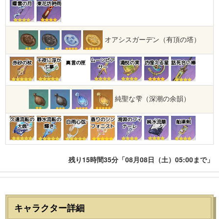
曚雲の月
東花坊時雨
オアシスガーデン（有頂の塔）
千夜に浮か
ムーンピア
赤砂の杖
真言の匣
満悦の実
彷徨える星
話死合い棒
ぶ夢
サー
純聖な雫（深潮の余韻）
久遠流転の
静水流転の
香りのシン
海淵のフィ
白雨心弦
純水流華
船渠剣
大典
輝き
フォニスト
ナーレ
残り15時間35分「08月08日（土）05:00まで」
キャラクター詳細