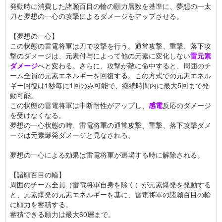
発動時に消費した諸願百目の輪の願力層数を基準に、夢想の一太
刀と夢想の一心の攻撃によるダメージをアップさせる。
【夢想の一心】
この状態の雷電将軍は刀で攻撃を行う。通常攻撃、重撃、落下攻
撃のダメージは、元素付与によって他の元素に変化しない
雷元素
ダメージ
へと変わる。さらに、攻撃が敵に命中すると、周囲のチ
ーム全員の元素エネルギーを回復する。この方式での元素エネル
ギー回復は1秒毎に1回のみ可能で、継続時間内に最大5回まで発
動可能。
この状態の雷電将軍は中断耐性がアップし、
感電
反応のダメージ
を受けなくなる。
夢想の一心状態の時、雷電将軍の通常攻撃、重撃、落下攻撃ダメ
ージは元素爆発ダメージと見なされる。
夢想の一心による効果は雷電将軍が退場する時に解除される。
【諸願百目の輪】
周囲のチーム全員（雷電将軍自身を除く）が元素爆発を発動する
と、元素爆発の元素エネルギーを基に、雷電将軍の諸願百目の輪
に願力を蓄積する。
蓄積できる願力は最大60層まで。