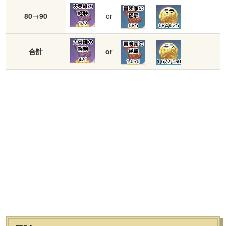
大英雄の
冒険家の
モラ
経験
80→90
or
経験
172
685
684,625
大英雄の
冒険家の
モラ
経験
合計
or
経験
421
1,676
1,672,530