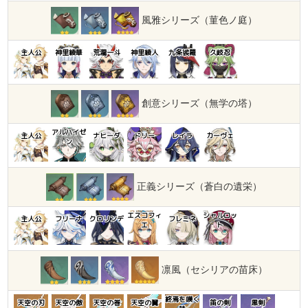
風雅シリーズ（菫色ノ庭）
主人公
神里綾華
荒瀧一斗
神里綾人
九条裟羅
久岐忍
創意シリーズ（無学の塔）
アルハイゼ
主人公
ナヒーダ
ドリー
レイラ
カーヴェ
ン
正義シリーズ（蒼白の遺栄）
エスコフィ
シャルロッ
主人公
フリーナ
クロリンデ
フレミネ
エ
ト
凛風（セシリアの苗床）
終焉を嘆く
天空の刃
天空の傲
天空の巻
天空の翼
笛の剣
黒剣