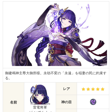
御建鳴神主尊大御所様。永劫不変の「永遠」を稲妻の民に約束す
る。
レア
神の目
名前
雷電将軍
（らいでん しょ