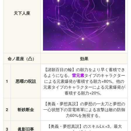
天下人座
命ノ星座（凸）
効果
【諸願百目の輪】の願力をより早く蓄積でき
るようになる。
雷元素
タイプのキャラクター
1
悪曜の呪詛
による元素爆発が蓄積する願力+80%。他の
元素タイプのキャラクターによる元素爆発が
蓄積する願力+20%。
【奥義・夢想真説】の夢想の一太刀と夢想の
2
斬鉄断金
一心状態下の雷電将軍による攻撃は敵の防御
力60%を無視する。
【奥義・夢想真説】のスキルLv.+3。最大
3
眞影旧事