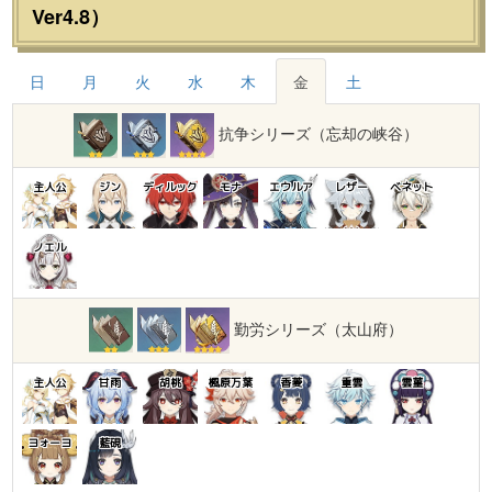
Ver4.8）
日
月
火
水
木
金
土
抗争シリーズ（忘却の峡谷）
主人公
ジン
ディルック
モナ
エウルア
レザー
ベネット
ノエル
勤労シリーズ（太山府）
主人公
甘雨
胡桃
楓原万葉
香菱
重雲
雲菫
ヨォーヨ
藍硯