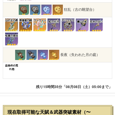
狂乱（古の眺望台）
山の王の長
祭星者の眺
ヴィヴィッ
ヤシュチェ
虹の行方
鎮山の釘
厄水の災い
牙
め
ド・ハート
の環
知恵の溶炎
長夜（失われた月の庭）
血染めの荒
れ地
残り15時間35分「08月08日（土）05:00まで」
現在取得可能な天賦＆武器突破素材（〜