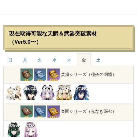
現在取得可能な天賦＆武器突破素材
（Ver5.0〜）
日
月
火
水
木
金
土
焚燼シリーズ（秘炎の幽墟）
主人公
キィニチ
シトラリ
シロネン
オロルン
楽園シリーズ（光なき深都）
ネフェル
アイノ