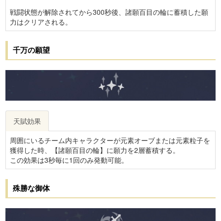
戦闘状態が解除されてから300秒後、諸願百目の輪に蓄積した願
力はクリアされる。
千万の願望
天賦効果
周囲にいるチーム内キャラクターが元素オーブまたは元素粒子を
獲得した時、【諸願百目の輪】に願力を2層蓄積する。
この効果は3秒毎に1回のみ発動可能。
殊勝な御体