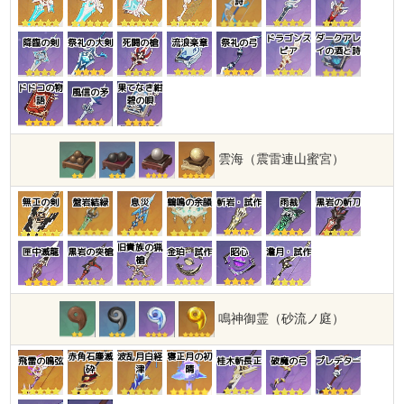
詩
ドラゴンス
ダークアレ
降臨の剣
祭礼の大剣
死闘の槍
流浪楽章
祭礼の弓
ピア
イの酒と詩
ドドコの物
果てなき紺
風信の矛
語
碧の唄
雲海（震雷連山蜜宮）
無工の剣
盤岩結緑
息災
鶴鳴の余韻
斬岩・試作
雨裁
黒岩の斬刀
旧貴族の猟
匣中滅龍
黒岩の突槍
金珀・試作
昭心
澹月・試作
槍
鳴神御霊（砂流ノ庭）
赤角石塵滅
波乱月白経
寝正月の初
飛雷の鳴弦
桂木斬長正
破魔の弓
プレデター
砕
津
晴