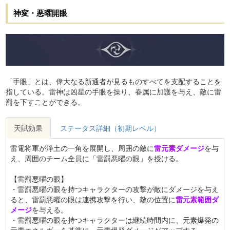
神変・悪曜開眼
「手眼」とは、偉大なる新通者が見るものすべてを支配することを
指している。雷神は凶星の手眼を操り、眷属に加護を与え、敵に雷
罰を下すことができる。
天賦効果
ステータス詳細（初期レベル）
雷電将軍が浄土の一角を展開し、周囲の敵に
雷元素ダメージ
を与
え、周囲のチーム全員に「雷罰悪曜の眼」を授ける。
【雷罰悪曜の眼】
・雷罰悪曜の眼を持つキャラクターの攻撃が敵にダメージを与え
ると、雷罰悪曜の眼は連携攻撃を行い、敵の位置に
雷元素範囲ダ
メージ
を与える。
・雷罰悪曜の眼を持つキャラクターは継続時間内に、元素爆発の