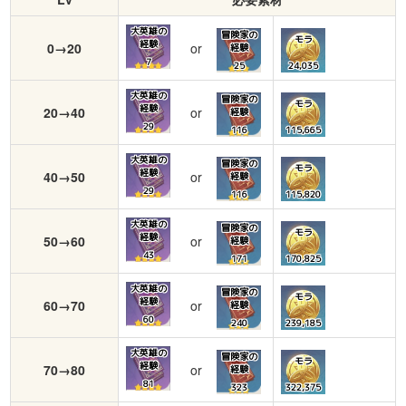
大英雄の
冒険家の
モラ
経験
0→20
or
経験
7
25
24,035
大英雄の
冒険家の
モラ
経験
20→40
or
経験
29
116
115,665
大英雄の
冒険家の
モラ
経験
40→50
or
経験
29
116
115,820
大英雄の
冒険家の
モラ
経験
50→60
or
経験
43
171
170,825
大英雄の
冒険家の
モラ
経験
60→70
or
経験
60
240
239,185
大英雄の
冒険家の
モラ
経験
70→80
or
経験
81
323
322,375