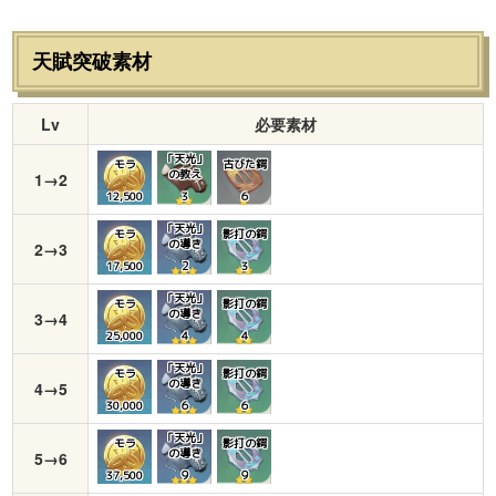
天賦突破素材
Lv
必要素材
「天光」
モラ
古びた鍔
の教え
1→2
12,500
3
６
「天光」
モラ
影打の鍔
の導き
2→3
17,500
２
３
「天光」
モラ
影打の鍔
の導き
3→4
25,000
４
４
「天光」
モラ
影打の鍔
の導き
4→5
30,000
６
６
「天光」
モラ
影打の鍔
の導き
5→6
37,500
９
９