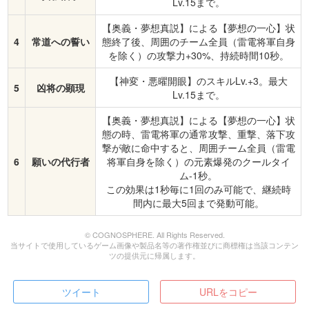
Lv.15まで。
【奥義・夢想真説】による【夢想の一心】状
4
常道への誓い
態終了後、周囲のチーム全員（雷電将軍自身
を除く）の攻撃力+30%、持続時間10秒。
【神変・悪曜開眼】のスキルLv.+3。最大
5
凶将の顕現
Lv.15まで。
【奥義・夢想真説】による【夢想の一心】状
態の時、雷電将軍の通常攻撃、重撃、落下攻
撃が敵に命中すると、周囲チーム全員（雷電
6
願いの代行者
将軍自身を除く）の元素爆発のクールタイ
ム-1秒。
この効果は1秒毎に1回のみ可能で、継続時
間内に最大5回まで発動可能。
© COGNOSPHERE. All Rights Reserved.
当サイトで使用しているゲーム画像や製品名等の著作権並びに商標権は当該コンテン
ツの提供元に帰属します。
ツイート
URLをコピー