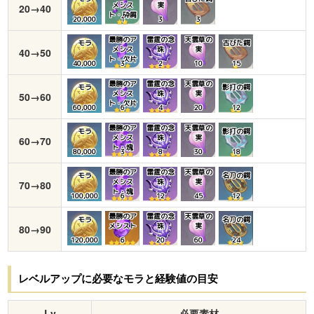
メシス
実
20→40
ト・砕屑
20,000
1
3
3
最勝のア
雷霆の念
天雲草の
モラ
古びた鍔
メシス
珠
実
40→50
ト・欠片
40,000
3
2
10
15
最勝のア
雷霆の念
天雲草の
モラ
影打の鍔
メシス
珠
実
50→60
ト・欠片
60,000
6
4
20
12
最勝のア
雷霆の念
天雲草の
モラ
影打の鍔
メシス
珠
実
60→70
ト・塊
80,000
3
8
30
18
最勝のア
雷霆の念
天雲草の
モラ
名刀の鍔
メシス
珠
実
70→80
ト・塊
100,000
6
12
45
12
最勝のア
雷霆の念
天雲草の
モラ
名刀の鍔
メシスト
珠
実
80→90
120,000
6
20
60
24
レベルアップに必要なモラと経験値の目安
Lv
必要素材