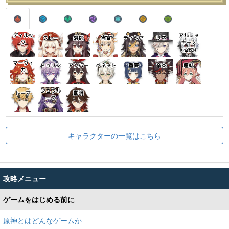
ディルッ
アルレッ
クレー
胡桃
宵宮
ディシア
リネ
ク
キーノ
（召使）
マーヴィ
ドゥリン
アンバー
ベネット
香菱
辛炎
煙緋
カ
シュヴル
トーマ
嘉明
ーズ
キャラクターの一覧はこちら
攻略メニュー
ゲームをはじめる前に
原神とはどんなゲームか