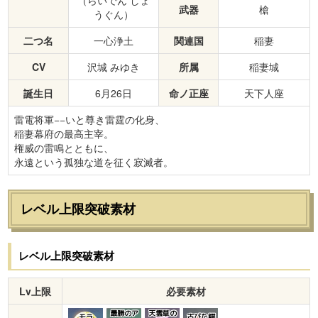
武器
槍
うぐん）
二つ名
一心浄土
関連国
稲妻
CV
沢城 みゆき
所属
稲妻城
誕生日
6月26日
命ノ正座
天下人座
雷電将軍−−いと尊き雷霆の化身、
稲妻幕府の最高主宰。
権威の雷鳴とともに、
永遠という孤独な道を征く寂滅者。
レベル上限突破素材
レベル上限突破素材
Lv上限
必要素材
最勝のア
天雲草の
モラ
古びた鍔