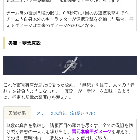
元素エネルギーを基準に、元素爆発ダメージがアップする。
チーム毎の雷罰悪曜の眼は、0.9秒毎に1回のみ連携攻撃を行う。
チーム内自身以外のキャラクターが連携攻撃を発動した場合、与
えるダメージは本来のダメージの20%となる。
奥義・夢想真説
これぞ雷電将軍が新たに悟った秘剣。「無想」を捨て、人々の「夢
想」を背負うようになった。「真説」が「新説」を意味するよう
に、稲妻も新章の幕開けを迎えた。
天賦効果
ステータス詳細（初期レベル）
無数の真言を集結し、諸願百目の願力を尽くす。全ての呪詛を切
り裂く夢想の一太刀を繰り出し、
雷元素範囲ダメージ
を与える。
その後一定時間内、「夢想の一心」を使用して戦う。