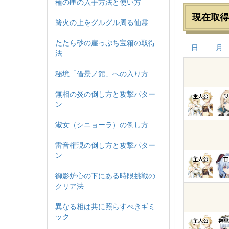
種の匣の入手方法と使い方
現在取得
篝火の上をグルグル周る仙霊
たたら砂の崖っぷち宝箱の取得
日
月
法
秘境「借景ノ館」への入り方
無相の炎の倒し方と攻撃パター
主人公
ジ
ン
淑女（シニョーラ）の倒し方
雷音権現の倒し方と攻撃パター
ン
主人公
甘
御影炉心の下にある時限挑戦の
クリア法
異なる相は共に照らすべきギミ
ック
主人公
神里