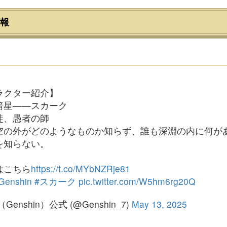
報
ラクター紹介】
暗星——スカーク
徒、愚者の師
空の外がどのようなものか知らず、誰も深淵の内に何が
を知らない。
はこちら
https://t.co/MYbNZRje81
Genshin
#スカーク
pic.twitter.com/W5hm6rg20Q
Genshin）公式 (@Genshin_7)
May 13, 2025