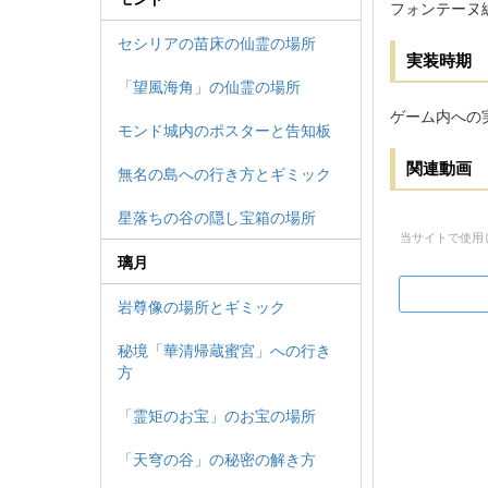
フォンテーヌ
セシリアの苗床の仙霊の場所
実装時期
「望風海角」の仙霊の場所
ゲーム内への
モンド城内のポスターと告知板
関連動画
無名の島への行き方とギミック
星落ちの谷の隠し宝箱の場所
当サイトで使用
璃月
岩尊像の場所とギミック
秘境「華清帰蔵蜜宮」への行き
方
「霊矩のお宝」のお宝の場所
「天穹の谷」の秘密の解き方