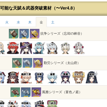
可能な天賦＆武器突破素材（〜Ver4.8）
火
水
木
金
土
抗争シリーズ（忘却の峡谷）
ン
ディルック
モナ
エウルア
レザー
ベネット
ノエル
勤労シリーズ（太山府）
雨
胡桃
楓原万葉
香菱
重雲
雲菫
ヨォーヨ
藍硯
風雅シリーズ（菫色ノ庭）
綾華
荒瀧一斗
神里綾人
九条裟羅
久岐忍