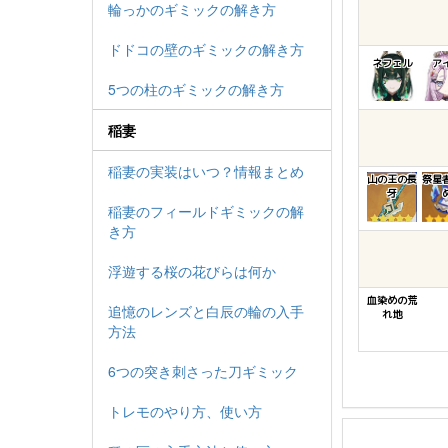
輪っかのギミックの解き方
ドドコの壁のギミックの解き方
ネフェル
ア
5つの柱のギミックの解き方
稲妻
稲妻の実装はいつ？情報まとめ
山の王の長
祭星
牙
稲妻のフィールドギミックの解
き方
浮遊する桜の花びらは何か
血染めの荒
追憶のレンズと白辰の輪の入手
れ地
方法
6つの突き刺さった刀ギミック
トレモのやり方、使い方