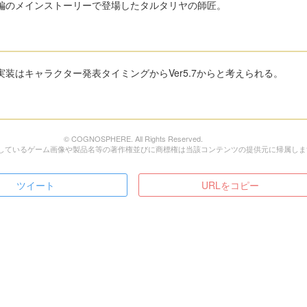
編のメインストーリーで登場したタルタリヤの師匠。
実装はキャラクター発表タイミングからVer5.7からと考えられる。
© COGNOSPHERE. All Rights Reserved.
しているゲーム画像や製品名等の著作権並びに商標権は当該コンテンツの提供元に帰属しま
ツイート
URLをコピー