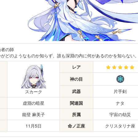
愚者の師
外がどのようなものか知らず、誰も深淵の内に何があるのかを知らない
レア
神の目
武器
片手剣
スカーク
虚淵の暗星
関連国
ナタ
能登 麻美子
所属
宇宙の劫災
11月5日
命ノ正座
クリスタリナ座