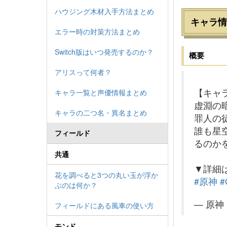
ハウジング木材入手方法まとめ
キャラ情
エラー時の対策方法まとめ
Switch版はいつ発売するのか？
概要
アリスって何者？
【キャ
キャラ一覧と声優情報まとめ
虚淵の
キャラの二つ名・異名まとめ
罪人の
誰も星
フィールド
るのか
共通
▼詳細
花を調べると3つの丸い玉が浮か
#原神
#
ぶのは何か？
— 原神（
フィールドにある風車の使い方
モンド