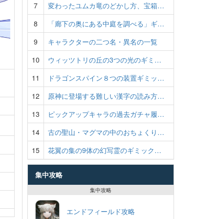
7
変わったユムカ竜のどかし方、宝箱…
8
「廊下の奥にある中庭を調べる」ギ…
9
キャラクターの二つ名・異名の一覧
10
ウィッツトリの丘の3つの光のギミ…
11
ドラゴンスパイン８つの装置ギミッ…
。
12
原神に登場する難しい漢字の読み方…
13
ピックアップキャラの過去ガチャ履…
14
古の聖山・マグマの中のおちょくり…
15
花翼の集の9体の幻写霊のギミック…
集中攻略
集中攻略
エンドフィールド攻略