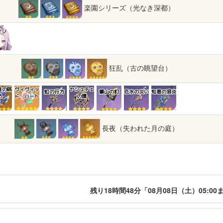
楽園シリーズ（光なき深都）
イノ
狂乱（古の眺望台）
者の眺
ヴィヴィッ
ヤシュチェ
虹の行方
鎮山の釘
厄水の災い
知恵の溶炎
め
ド・ハート
の環
長夜（失われた月の庭）
残り18時間48分「08月08日（土）05:00