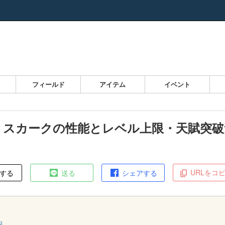
ス
フィールド
アイテム
イベント
】スカークの性能とレベル上限・天賦突破
URLをコ
する
送る
シェアする
報