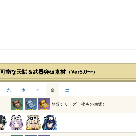
可能な天賦＆武器突破素材（Ver5.0〜）
火
水
木
金
土
焚燼シリーズ（秘炎の幽墟）
ニチ
シトラリ
シロネン
オロルン