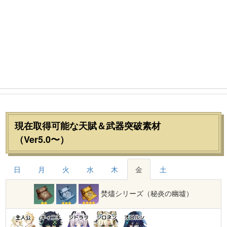
現在取得可能な天賦＆武器突破素材
（Ver5.0〜）
日
月
火
水
木
金
土
焚燼シリーズ（秘炎の幽墟）
主人公
キィニチ
シトラリ
シロネン
オロルン