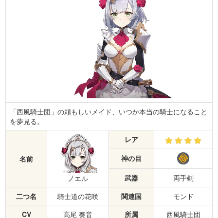
「西風騎士団」の頼もしいメイド、いつか本当の騎士になること
を夢見る。
レア
神の目
名前
武器
両手剣
ノエル
二つ名
騎士道の花咲
関連国
モンド
CV
高尾 奏音
所属
西風騎士団