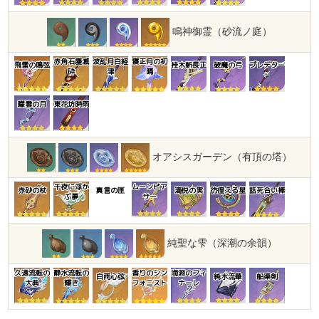
鳴神御霊（砂流ノ庭）
赤角石塵滅
波乱月白経
寝正月の初
飛雷の鳴弦
桂木斬長正
破魔の弓
プレデター
砕
津
晴
曚雲の月
東花坊時雨
オアシスガーデン（有頂の塔）
千夜に浮か
ムーンピア
赤砂の杖
真言の匣
満悦の実
彷徨える星
話死合い棒
ぶ夢
サー
純聖な雫（深潮の余韻）
久遠流転の
静水流転の
香りのシン
海淵のフィ
白雨心弦
純水流華
船渠剣
大典
輝き
フォニスト
ナーレ