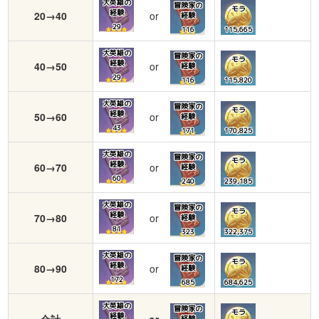
大英雄の
冒険家の
モラ
経験
20→40
or
経験
29
116
115,665
大英雄の
冒険家の
モラ
経験
40→50
or
経験
29
116
115,820
大英雄の
冒険家の
モラ
経験
50→60
or
経験
43
171
170,825
大英雄の
冒険家の
モラ
経験
60→70
or
経験
60
240
239,185
大英雄の
冒険家の
モラ
経験
70→80
or
経験
81
323
322,375
大英雄の
冒険家の
モラ
経験
80→90
or
経験
172
685
684,625
大英雄の
冒険家の
モラ
経験
合計
or
経験