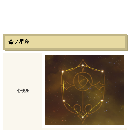
命ノ星座
心護座