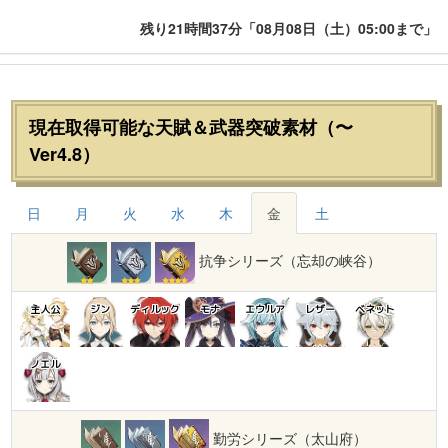
残り21時間37分「08月08日（土）05:00まで」
現在取得可能な天賦＆武器突破素材（〜
Ver4.8）
日
月
火
水
木
金
土
抗争シリーズ（忘却の峡谷）
主人公
ジン
ディルック
モナ
エウルア
レザー
ベネット
ノエル
勤労シリーズ（太山府）