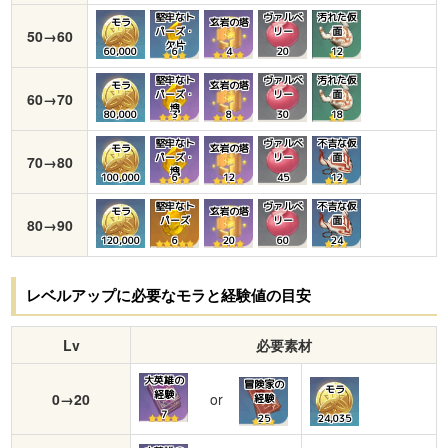
堅牢なト
ヴァルベ
汚れた仮
モラ
玄岩の塔
パーズ・
リー
面
50→60
欠片
60,000
6
4
20
12
堅牢なト
ヴァルベ
汚れた仮
モラ
玄岩の塔
パーズ・
リー
面
60→70
塊
80,000
3
8
30
18
堅牢なト
ヴァルベ
不吉な仮
モラ
玄岩の塔
パーズ・
リー
面
70→80
塊
100,000
6
12
45
12
堅牢なト
ヴァルベ
不吉な仮
モラ
玄岩の塔
パーズ
リー
面
80→90
120,000
6
20
60
24
レベルアップに必要なモラと経験値の目安
Lv
必要素材
大英雄の
冒険家の
モラ
経験
0→20
or
経験
7
25
24,035