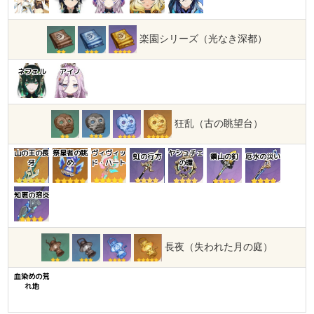
楽園シリーズ（光なき深都）
ネフェル
アイノ
狂乱（古の眺望台）
山の王の長
祭星者の眺
ヴィヴィッ
ヤシュチェ
虹の行方
鎮山の釘
厄水の災い
牙
め
ド・ハート
の環
知恵の溶炎
長夜（失われた月の庭）
血染めの荒
れ地