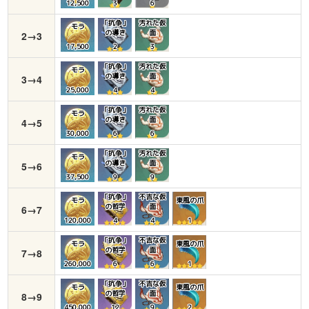
12,500
3
6
「抗争」
汚れた仮
モラ
の導き
面
2→3
17,500
2
3
「抗争」
汚れた仮
モラ
の導き
面
3→4
25,000
4
4
「抗争」
汚れた仮
モラ
の導き
面
4→5
30,000
6
6
「抗争」
汚れた仮
モラ
の導き
面
5→6
37,500
9
9
「抗争」
不吉な仮
モラ
東風の爪
の哲学
面
6→7
120,000
4
4
1
「抗争」
不吉な仮
モラ
東風の爪
の哲学
面
7→8
260,000
6
6
1
「抗争」
不吉な仮
モラ
東風の爪
の哲学
面
8→9
450,000
12
9
2