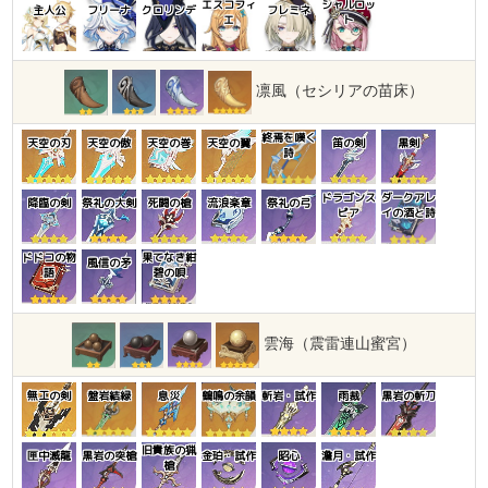
エスコフィ
シャルロッ
主人公
フリーナ
クロリンデ
フレミネ
エ
ト
凛風（セシリアの苗床）
終焉を嘆く
天空の刃
天空の傲
天空の巻
天空の翼
笛の剣
黒剣
詩
ドラゴンス
ダークアレ
降臨の剣
祭礼の大剣
死闘の槍
流浪楽章
祭礼の弓
ピア
イの酒と詩
ドドコの物
果てなき紺
風信の矛
語
碧の唄
雲海（震雷連山蜜宮）
無工の剣
盤岩結緑
息災
鶴鳴の余韻
斬岩・試作
雨裁
黒岩の斬刀
旧貴族の猟
匣中滅龍
黒岩の突槍
金珀・試作
昭心
澹月・試作
槍