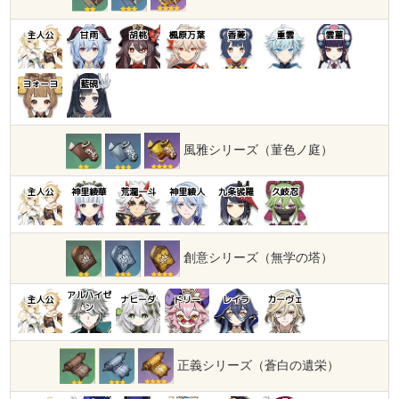
主人公
甘雨
胡桃
楓原万葉
香菱
重雲
雲菫
ヨォーヨ
藍硯
風雅シリーズ（菫色ノ庭）
主人公
神里綾華
荒瀧一斗
神里綾人
九条裟羅
久岐忍
創意シリーズ（無学の塔）
アルハイゼ
主人公
ナヒーダ
ドリー
レイラ
カーヴェ
ン
正義シリーズ（蒼白の遺栄）