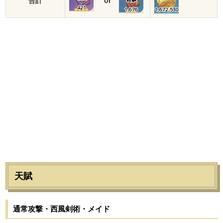
421
1,676
1,672,530
天賦
通常攻撃・西風剣術・メイド