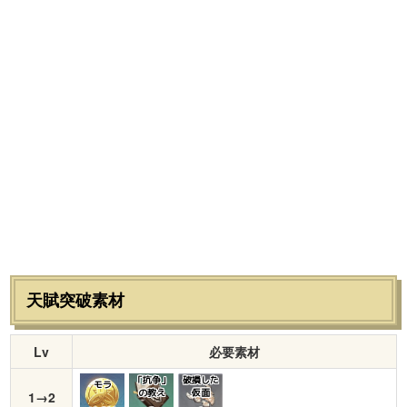
天賦突破素材
Lv
必要素材
「抗争」
破損した
モラ
の教え
仮面
1→2