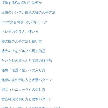
浮遊する桜の花びらは何か
追憶のレンズと白辰の輪の入手方法
6つの突き刺さった刀ギミック
トレモのやり方、使い方
種の匣の入手方法と使い方
篝火の上をグルグル周る仙霊
たたら砂の崖っぷち宝箱の取得法
秘境「借景ノ館」への入り方
無相の炎の倒し方と攻撃パターン
淑女（シニョーラ）の倒し方
雷音権現の倒し方と攻撃パターン