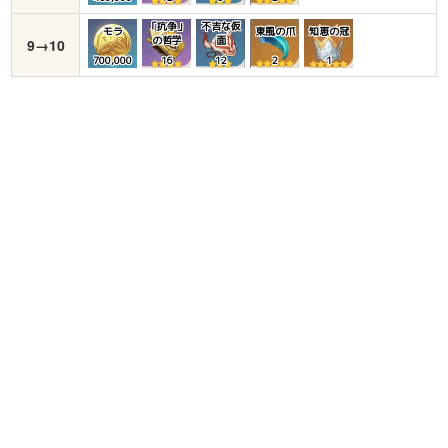
「抗争」
不吉な仮
モラ
東風の爪
知恵の冠
の哲学
面
9→10
700,000
16
12
2
1