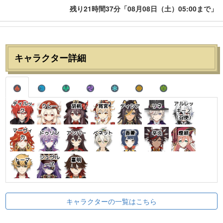
残り21時間37分「08月08日（土）05:00まで」
キャラクター詳細
ディルッ
アルレッ
クレー
胡桃
宵宮
ディシア
リネ
ク
キーノ
（召使）
マーヴィ
ドゥリン
アンバー
ベネット
香菱
辛炎
煙緋
カ
シュヴル
トーマ
嘉明
ーズ
キャラクターの一覧はこちら