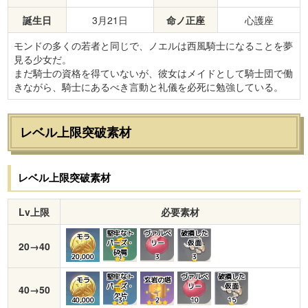
誕生日
3月21日
命ノ正座
心護座
モンドの多くの若者と同じで、ノエルは西風騎士になることを夢
見る少女だ。
まだ騎士の資格を得ていないが、彼女はメイドとして騎士団で働
きながら、騎士にあるべき言動と礼儀を必死に勉強している。
レベル上限突破素材
レベル上限突破素材
Lv上限
必要素材
堅牢なト
ヴァルベ
破損した
モラ
パーズ・
リー
仮面
20→40
砕屑
20,000
1
3
3
堅牢なト
ヴァルベ
破損した
モラ
玄岩の塔
パーズ・
リー
仮面
40→50
欠片
40,000
3
2
10
15