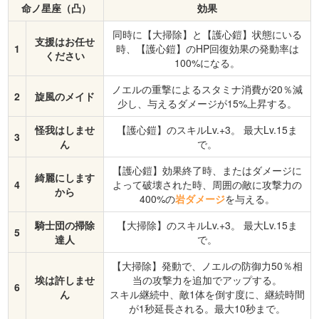
命ノ星座（凸）
効果
同時に【大掃除】と【護心鎧】状態にいる
支援はお任せ
1
時、【護心鎧】のHP回復効果の発動率は
ください
100%になる。
ノエルの重撃によるスタミナ消費が20％減
2
旋風のメイド
少し、与えるダメージが15%上昇する。
怪我はしませ
【護心鎧】のスキルLv.+3。 最大Lv.15ま
3
ん
で。
【護心鎧】効果終了時、またはダメージに
綺麗にします
4
よって破壊された時、周囲の敵に攻撃力の
から
400%の
岩ダメージ
を与える。
騎士団の掃除
【大掃除】のスキルLv.+3。 最大Lv.15ま
5
達人
で。
【大掃除】発動で、ノエルの防御力50％相
埃は許しませ
当の攻撃力を追加でアップする。
6
ん
スキル継続中、敵1体を倒す度に、継続時間
が1秒延長される。最大10秒まで。