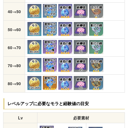
澄明なラ
モラ
排他の露
緋櫻毬
古びた鍔
ピスラズ
40→50
リ・欠片
40,000
3
2
10
15
澄明なラ
モラ
排他の露
緋櫻毬
影打の鍔
ピスラズ
50→60
リ・欠片
60,000
6
4
20
12
澄明なラ
モラ
排他の露
緋櫻毬
影打の鍔
ピスラズ
60→70
リ・塊
80,000
3
8
30
18
澄明なラ
モラ
排他の露
緋櫻毬
名刀の鍔
ピスラズ
70→80
リ・塊
100,000
6
12
45
12
澄明なラ
モラ
排他の露
緋櫻毬
名刀の鍔
ピスラズ
80→90
リ
120,000
6
20
60
24
レベルアップに必要なモラと経験値の目安
Lv
必要素材
大英雄の