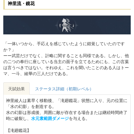
神里流・鏡花
「一体いつから、手応えを感じていたように錯覚していたのです
か？」
ーー武芸だけでなく、計略に関することも同様である。しかし、他
の二つの奉行に座している当主の面子を立てるためにも、この言葉
は言うべきではない。それゆえ、これを聞いたことのある人はトー
マ、一斗、綾華の三人だけである。
天賦効果
ステータス詳細（初期レベル）
神里綾人は素早く移動後、「滝廻鑑花」状態に入り、元の位置に
「水の幻影」を創造する。
水の幻影は形成後、周囲に敵が存在する場合または継続時間終了
時に破裂し、
水元素範囲ダメージ
を与える。
【滝廻鑑花】