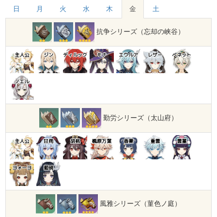
日
月
火
水
木
金
土
抗争シリーズ（忘却の峡谷）
主人公
ジン
ディルック
モナ
エウルア
レザー
ベネット
ノエル
勤労シリーズ（太山府）
主人公
甘雨
胡桃
楓原万葉
香菱
重雲
雲菫
ヨォーヨ
藍硯
風雅シリーズ（菫色ノ庭）