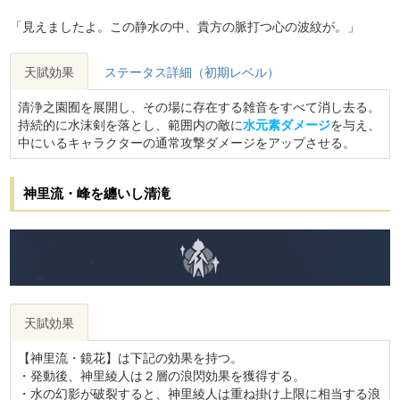
「見えましたよ。この静水の中、貴方の脈打つ心の波紋が。」
天賦効果
ステータス詳細（初期レベル）
清浄之園囿を展開し、その場に存在する雑音をすべて消し去る。
持続的に水沫剣を落とし、範囲内の敵に
水元素ダメージ
を与え、
中にいるキャラクターの通常攻撃ダメージをアップさせる。
神里流・峰を纏いし清滝
天賦効果
【神里流・鏡花】は下記の効果を持つ。
・発動後、神里綾人は２層の浪閃効果を獲得する。
・水の幻影が破裂すると、神里綾人は重ね掛け上限に相当する浪