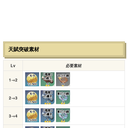
天賦突破素材
Lv
必要素材
「風雅」
モラ
古びた鍔
の教え
1→2
12,500
3
６
「風雅」
モラ
影打の鍔
の導き
2→3
17,500
２
３
「風雅」
モラ
影打の鍔
の導き
3→4
25,000
４
４