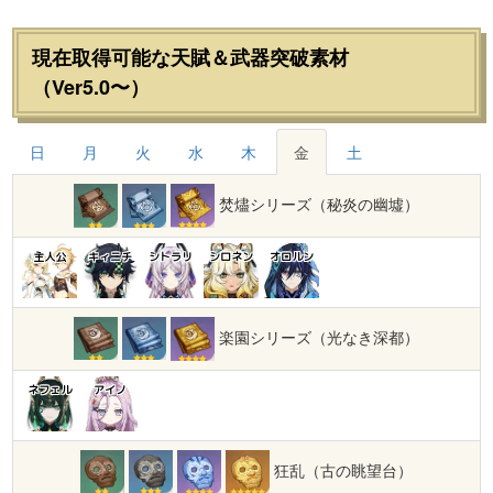
現在取得可能な天賦＆武器突破素材
（Ver5.0〜）
日
月
火
水
木
金
土
焚燼シリーズ（秘炎の幽墟）
主人公
キィニチ
シトラリ
シロネン
オロルン
楽園シリーズ（光なき深都）
ネフェル
アイノ
狂乱（古の眺望台）