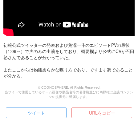
初報公式ツイッターの発表および荒瀧一斗のエピソードPVの最後
（1:06～）で声のみの出演をしており、概要欄より公式にCVが石田
彰さんであることが分かっていた。
またここからは物腰柔らかな喋り方であり、ですます調であること
が分かる。
© COGNOSPHERE. All Rights Reserved.
当サイトで使用しているゲーム画像や製品名等の著作権並びに商標権は当該コンテン
ツの提供元に帰属します。
ツイート
URLをコピー