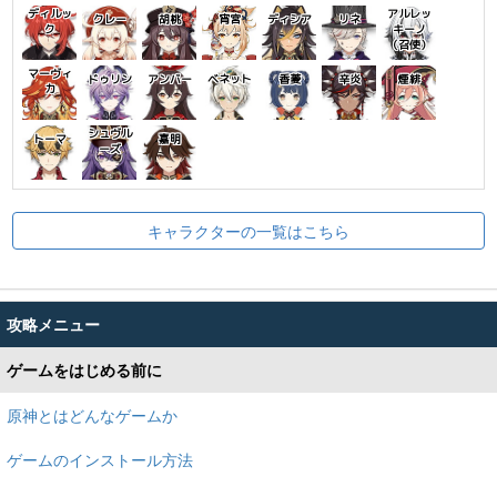
ディルッ
アルレッ
クレー
胡桃
宵宮
ディシア
リネ
ク
キーノ
（召使）
マーヴィ
ドゥリン
アンバー
ベネット
香菱
辛炎
煙緋
カ
シュヴル
トーマ
嘉明
ーズ
キャラクターの一覧はこちら
攻略メニュー
ゲームをはじめる前に
原神とはどんなゲームか
ゲームのインストール方法