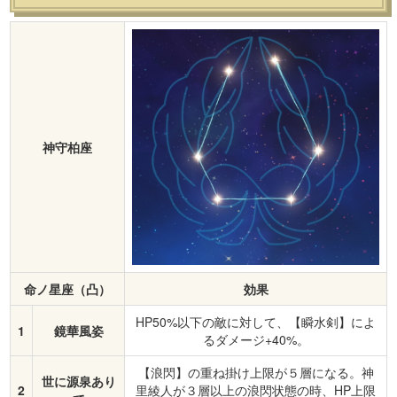
神守柏座
命ノ星座（凸）
効果
HP50%以下の敵に対して、【瞬水剣】によ
1
鏡華風姿
るダメージ+40%。
【浪閃】の重ね掛け上限が５層になる。神
世に源泉あり
2
里綾人が３層以上の浪閃状態の時、HP上限