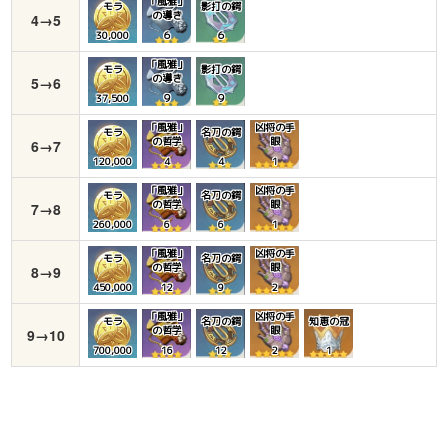
「風雅」
モラ
影打の鍔
の導き
4→5
30,000
６
６
「風雅」
モラ
影打の鍔
の導き
5→6
37,500
９
９
「風雅」
凶将の手
モラ
名刀の鍔
の哲学
眼
6→7
120,000
4
4
1
「風雅」
凶将の手
モラ
名刀の鍔
の哲学
眼
7→8
260,000
6
6
1
「風雅」
凶将の手
モラ
名刀の鍔
の哲学
眼
8→9
450,000
12
9
2
「風雅」
凶将の手
モラ
名刀の鍔
知恵の冠
の哲学
眼
9→10
700,000
16
12
2
1