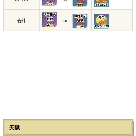
172
685
684,625
大英雄の
冒険家の
モラ
経験
合計
or
経験
421
1,676
1,672,530
天賦