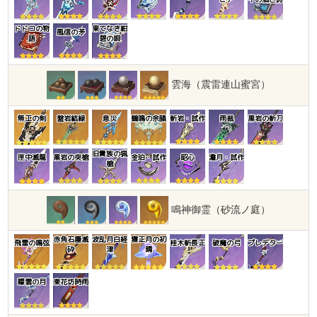
ドドコの物
果てなき紺
風信の矛
語
碧の唄
雲海（震雷連山蜜宮）
無工の剣
盤岩結緑
息災
鶴鳴の余韻
斬岩・試作
雨裁
黒岩の斬刀
旧貴族の猟
匣中滅龍
黒岩の突槍
金珀・試作
昭心
澹月・試作
槍
鳴神御霊（砂流ノ庭）
赤角石塵滅
波乱月白経
寝正月の初
飛雷の鳴弦
桂木斬長正
破魔の弓
プレデター
砕
津
晴
曚雲の月
東花坊時雨