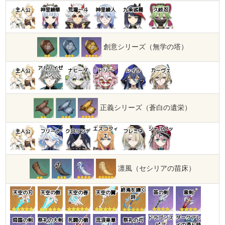
主人公
神里綾華
荒瀧一斗
神里綾人
九条裟羅
久岐忍
創意シリーズ（無学の塔）
アルハイゼ
主人公
ナヒーダ
ドリー
レイラ
カーヴェ
ン
正義シリーズ（蒼白の遺栄）
エスコフィ
シャルロッ
主人公
フリーナ
クロリンデ
フレミネ
エ
ト
凛風（セシリアの苗床）
終焉を嘆く
天空の刃
天空の傲
天空の巻
天空の翼
笛の剣
黒剣
詩
ドラゴンス
ダークアレ
降臨の剣
祭礼の大剣
死闘の槍
流浪楽章
祭礼の弓
ピア
イの酒と詩