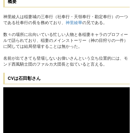
概要
神里綾人は稲妻城の三奉行（社奉行・天領奉行・勘定奉行）の一つ
である社奉行の長を務めており、
神里綾華
の兄である。
数々の場所に出向いている忙しい人物と各稲妻キャラのプロフィー
ルで語られており、稲妻のメインストーリー（神の目狩りの一件）
に関しては結局登場することは無かった。
名前が出てきても登場しないお偉いさんという立ち位置的には、モ
ンド西風騎士団のファルカ大団長と似ていると言える。
CVは石田彰さん