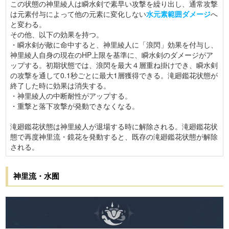
この状態の神里綾人は瞬水剣で素早い攻撃を繰り出し、通常攻撃
は元素付与によって他の元素に変化しない
水元素範囲ダメージ
へ
と変わる。
その他、以下の効果を持つ。
・瞬水剣が敵に命中すると、神里綾人に「浪閃」効果を付与し、
神里綾人自身の現在のHP上限を基準に、瞬水剣のダメージがア
ップする。初期状態では、浪閃を最大４層重ね掛けでき、瞬水剣
の攻撃を通して0.1秒ごとに最大1層獲得できる。滝廻鑑花状態が
終了した時に効果は消失する。
・神里綾人の中断耐性がアップする。
・重撃と落下攻撃が発動できなくなる。
滝廻鑑花状態は神里綾人が退場する時に解除される。滝廻鑑花状
態で再度神里流・鏡花を発動すると、既存の滝廻鑑花状態が解除
される。
神里流・水囿