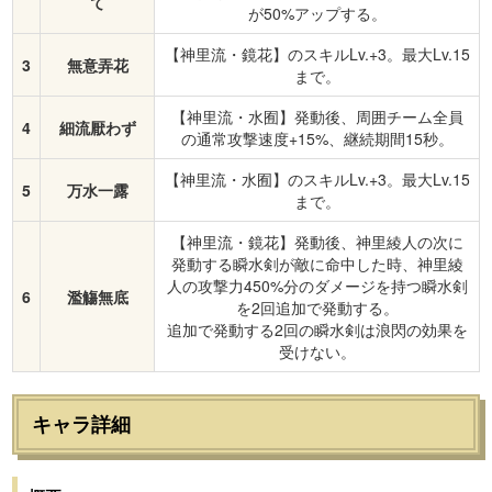
て
が50%アップする。
【神里流・鏡花】のスキルLv.+3。最大Lv.15
3
無意弄花
まで。
【神里流・水囿】発動後、周囲チーム全員
4
細流厭わず
の通常攻撃速度+15%、継続期間15秒。
【神里流・水囿】のスキルLv.+3。最大Lv.15
5
万水一露
まで。
【神里流・鏡花】発動後、神里綾人の次に
発動する瞬水剣が敵に命中した時、神里綾
人の攻撃力450%分のダメージを持つ瞬水剣
6
濫觴無底
を2回追加で発動する。
追加で発動する2回の瞬水剣は浪閃の効果を
受けない。
キャラ詳細