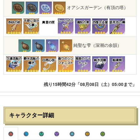
オアシスガーデン（有頂の塔）
千夜に浮か
ムーンピア
赤砂の杖
真言の匣
満悦の実
彷徨える星
話死合い棒
ぶ夢
サー
純聖な雫（深潮の余韻）
久遠流転の
静水流転の
香りのシン
海淵のフィ
白雨心弦
純水流華
船渠剣
大典
輝き
フォニスト
ナーレ
残り15時間42分「08月08日（土）05:00まで」
キャラクター詳細