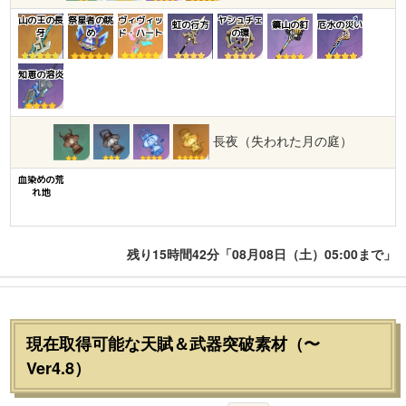
山の王の長
祭星者の眺
ヴィヴィッ
ヤシュチェ
虹の行方
鎮山の釘
厄水の災い
牙
め
ド・ハート
の環
知恵の溶炎
長夜（失われた月の庭）
血染めの荒
れ地
残り15時間42分「08月08日（土）05:00まで」
現在取得可能な天賦＆武器突破素材（〜
Ver4.8）