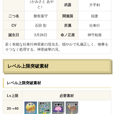
（かみさと あや
武器
片手剣
と）
二つ名
磐祭葉守
関連国
稲妻
CV
石田 彰
所属
社奉行
誕生日
3月26日
命ノ正座
神守柏座
若く有能な社奉行神里家の現当主。穏やかで礼儀正しく、物事を
そつなく処理する。神里綾華の兄。
レベル上限突破素材
レベル上限突破素材
Lv上限
必要素材
澄明なラ
モラ
緋櫻毬
古びた鍔
ピスラズ
20→40
リ・砕屑
20,000
1
3
3