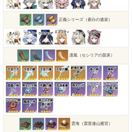
ン
正義シリーズ（蒼白の遺栄）
エスコフィ
シャルロッ
主人公
フリーナ
クロリンデ
フレミネ
エ
ト
凛風（セシリアの苗床）
終焉を嘆く
天空の刃
天空の傲
天空の巻
天空の翼
笛の剣
黒剣
詩
ドラゴンス
ダークアレ
降臨の剣
祭礼の大剣
死闘の槍
流浪楽章
祭礼の弓
ピア
イの酒と詩
ドドコの物
果てなき紺
風信の矛
語
碧の唄
雲海（震雷連山蜜宮）