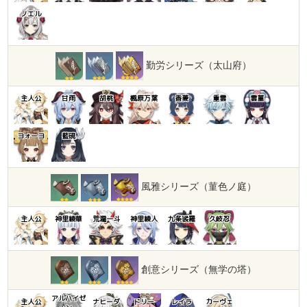
ノエル
勤労シリーズ（太山府）
主人公
甘雨
胡桃
楓原万葉
香菱
重雲
雲菫
ヨォーヨ
藍硯
風雅シリーズ（菫色ノ庭）
主人公
神里綾華
荒瀧一斗
神里綾人
九条裟羅
久岐忍
創意シリーズ（無学の塔）
アルハイゼ
主人公
ナヒーダ
ドリー
レイラ
カーヴェ