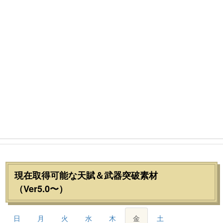
現在取得可能な天賦＆武器突破素材
（Ver5.0〜）
日
月
火
水
木
金
土