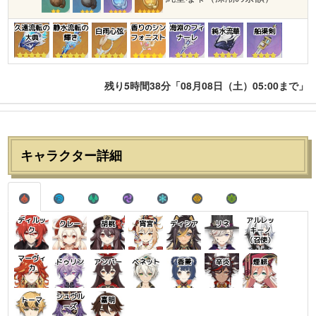
久遠流転の
静水流転の
香りのシン
海淵のフィ
白雨心弦
純水流華
船渠剣
大典
輝き
フォニスト
ナーレ
残り5時間38分「08月08日（土）05:00まで」
キャラクター詳細
ディルッ
アルレッ
クレー
胡桃
宵宮
ディシア
リネ
ク
キーノ
（召使）
マーヴィ
ドゥリン
アンバー
ベネット
香菱
辛炎
煙緋
カ
シュヴル
トーマ
嘉明
ーズ