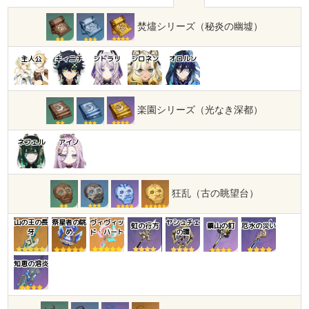
焚燼シリーズ（秘炎の幽墟）
主人公
キィニチ
シトラリ
シロネン
オロルン
楽園シリーズ（光なき深都）
ネフェル
アイノ
狂乱（古の眺望台）
山の王の長
祭星者の眺
ヴィヴィッ
ヤシュチェ
虹の行方
鎮山の釘
厄水の災い
牙
め
ド・ハート
の環
知恵の溶炎