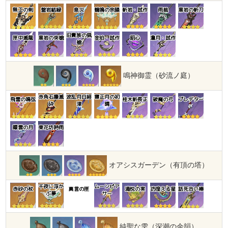
無工の剣
盤岩結緑
息災
鶴鳴の余韻
斬岩・試作
雨裁
黒岩の斬刀
旧貴族の猟
匣中滅龍
黒岩の突槍
金珀・試作
昭心
澹月・試作
槍
鳴神御霊（砂流ノ庭）
赤角石塵滅
波乱月白経
寝正月の初
飛雷の鳴弦
桂木斬長正
破魔の弓
プレデター
砕
津
晴
曚雲の月
東花坊時雨
オアシスガーデン（有頂の塔）
千夜に浮か
ムーンピア
赤砂の杖
真言の匣
満悦の実
彷徨える星
話死合い棒
ぶ夢
サー
純聖な雫（深潮の余韻）