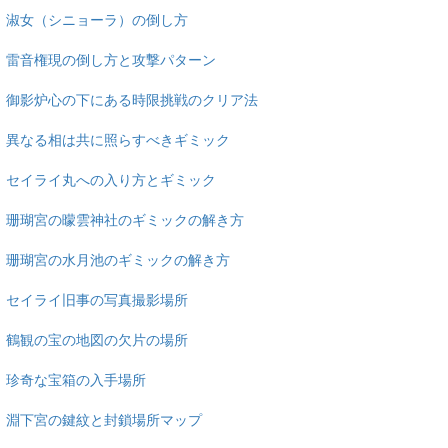
淑女（シニョーラ）の倒し方
雷音権現の倒し方と攻撃パターン
御影炉心の下にある時限挑戦のクリア法
異なる相は共に照らすべきギミック
セイライ丸への入り方とギミック
珊瑚宮の曚雲神社のギミックの解き方
珊瑚宮の水月池のギミックの解き方
セイライ旧事の写真撮影場所
鶴観の宝の地図の欠片の場所
珍奇な宝箱の入手場所
淵下宮の鍵紋と封鎖場所マップ