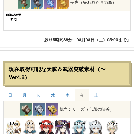
長夜（失われた月の庭）
血染めの荒
れ地
残り5時間38分「08月08日（土）05:00まで」
現在取得可能な天賦＆武器突破素材（〜
Ver4.8）
日
月
火
水
木
金
土
抗争シリーズ（忘却の峡谷）
主人公
ジン
ディルック
モナ
エウルア
レザー
ベネット