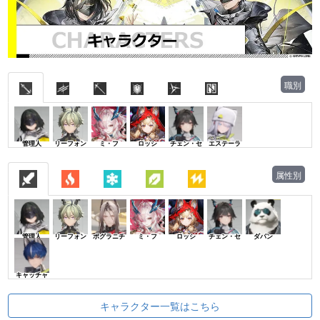
職別
管理人
リーフォン
ミ・フ
ロッシ
チェン・セ
エステーラ
属性別
管理人
リーフォン
ポグラニチ
ミ・フ
ロッシ
チェン・セ
ダパン
キャッチャ
キャラクター一覧はこちら