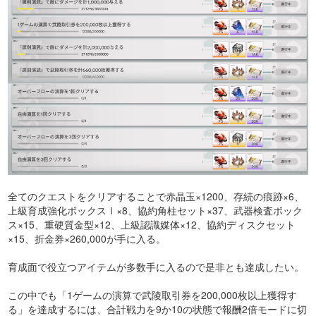
全てのクエストをクリアすることで赤晶玉×1200、存続の痕跡×6、
上級育成強化ボックスⅠ×8、協約角柱セット×37、武器検査ボック
ス×15、重硬質金型×12、上級認識媒体×12、協約ディスクセット
×15、折金券×260,000が手に入る。
育成面で役立つアイテムが多数手に入るので是非とも達成したい。
この中でも「1ゲームの演算で武陵取引券を200,000枚以上獲得す
る」を達成するには、合計戦力を9か10の状態で報酬2倍モードに切