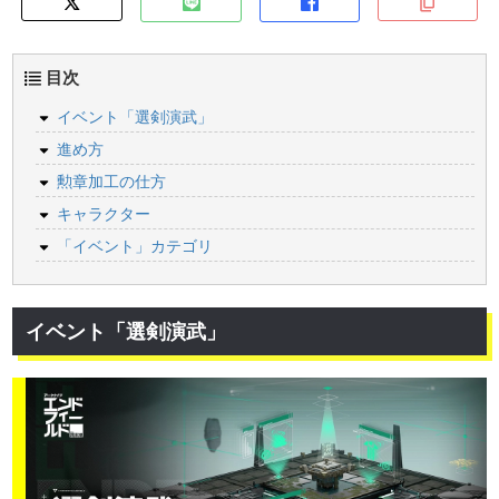
目次
イベント「選剣演武」
進め方
勲章加工の仕方
キャラクター
「イベント」カテゴリ
イベント「選剣演武」