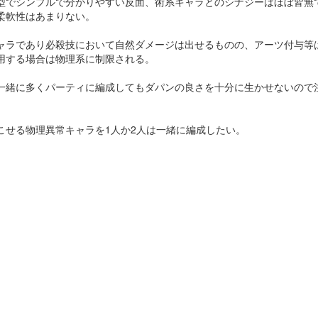
型でシンプルで分かりやすい反面、術系キャラとのシナジーはほぼ皆無
柔軟性はあまりない。
ャラであり必殺技において自然ダメージは出せるものの、アーツ付与等
用する場合は物理系に制限される。
一緒に多くパーティに編成してもダパンの良さを十分に生かせないので
こせる物理異常キャラを1人か2人は一緒に編成したい。