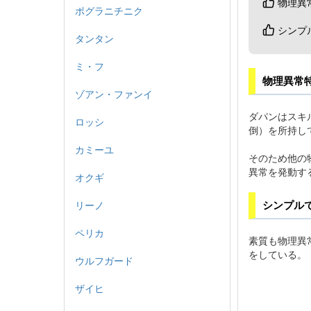
物理異
ポグラニチニク
シンプ
タンタン
ミ・フ
物理異常
ゾアン・ファンイ
ダパンはスキ
ロッシ
倒）を所持し
カミーユ
そのため他の
異常を発動す
オクギ
シンプル
リーノ
ペリカ
素質も物理異
をしている。
ウルフガード
ザイヒ