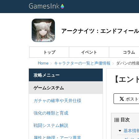
アークナイツ：エンドフィー
トップ
イベント
コラム
Home
キャラクターの一覧と声優情報
ダパンの性
攻略メニュー
【エン
ゲームシステム
ポスト
ガチャの確率や天井仕様
強化の種類と育成
目次
戦闘システム解説
基本情
属性と物理・アーツ異常