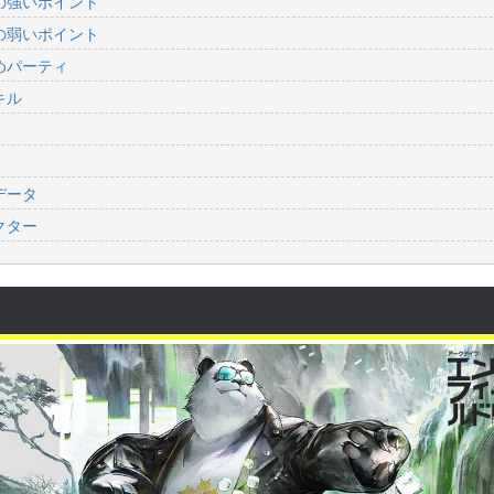
の強いポイント
の弱いポイント
めパーティ
キル
データ
クター