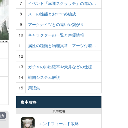
7
イベント「幸運スクラッチ」の進め…
8
スーの性能とおすすめ編成
9
アークナイツとの違いや繋がり
10
キャラクターの一覧と声優情報
11
属性の種類と物理異常・アーツ付着…
12
13
ガチャの排出確率や天井などの仕様
14
戦闘システム解説
15
用語集
集中攻略
集中攻略
能力
エンドフィールド攻略