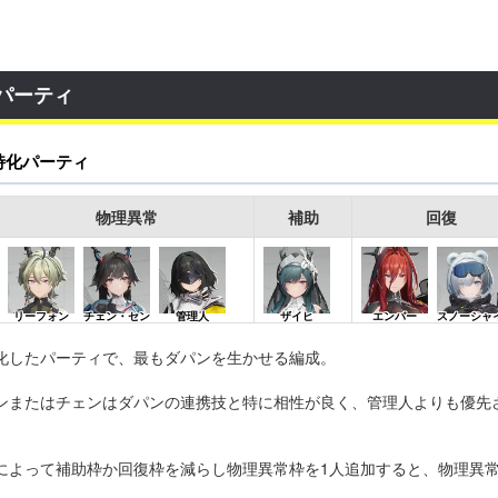
パーティ
特化パーティ
物理異常
補助
回復
リーフォン
チェン・セン
管理人
ザイヒ
エンバー
スノーシャ
化したパーティで、最もダパンを生かせる編成。
ンまたはチェンはダパンの連携技と特に相性が良く、管理人よりも優先
によって補助枠か回復枠を減らし物理異常枠を1人追加すると、物理異
。