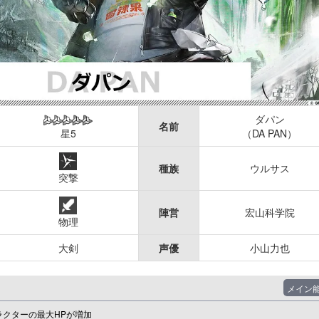
ダパン
名前
星5
（DA PAN）
種族
ウルサス
突撃
陣営
宏山科学院
物理
大剣
声優
小山力也
メイン
ラクターの最大HPが増加