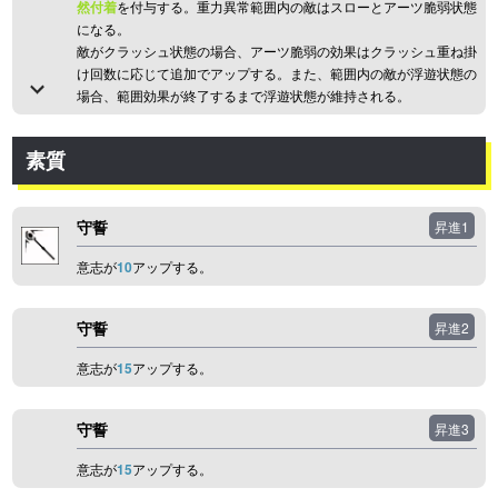
然付着
を付与する。重力異常範囲内の敵はスローとアーツ脆弱状態
になる。
敵がクラッシュ状態の場合、アーツ脆弱の効果はクラッシュ重ね掛
け回数に応じて追加でアップする。また、範囲内の敵が浮遊状態の
場合、範囲効果が終了するまで浮遊状態が維持される。
素質
守誓
昇進1
意志が
10
アップする。
守誓
昇進2
意志が
15
アップする。
守誓
昇進3
意志が
15
アップする。