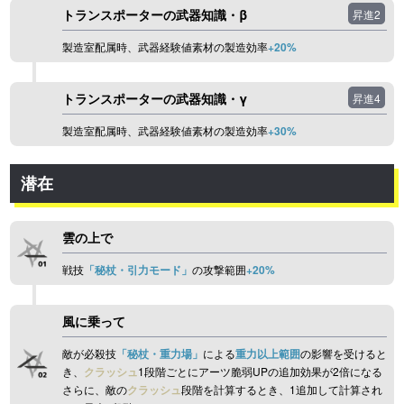
トランスポーターの武器知識・β
昇進2
製造室配属時、武器経験値素材の製造効率
+20%
トランスポーターの武器知識・γ
昇進4
製造室配属時、武器経験値素材の製造効率
+30%
潜在
雲の上で
戦技
「秘杖・引力モード」
の攻撃範囲
+20%
風に乗って
敵が必殺技
「秘杖・重力場」
による
重力以上範囲
の影響を受けると
き、
クラッシュ
1段階ごとにアーツ脆弱UPの追加効果が2倍になる
さらに、敵の
クラッシュ
段階を計算するとき、1追加して計算され