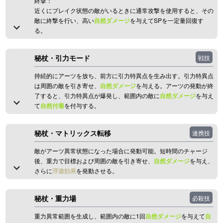
終撃：
近くにブレイク状態の敵がいるときに通常攻撃を使用すると、その
敵に終撃を行い、高い
自然ダメージ
を与えてSPを一定量回復す
る。
秘杖・引力モード
戦技
持続的にアーツを放ち、前方に引力特異点を生み出す。引力特異点
は周囲の敵を引き寄せ、
自然ダメージ
を与える。アーツの発動が終
了すると、引力特異点が爆発し、範囲内の敵に
自然ダメージ
を与え
て
自然付着
を付与する。
秘杖・マトリックス転移
連携技
敵がアーツ異常状態になった場合に発動可能。短時間のチャージ
後、重力で目標および周囲の敵を引き寄せ、
自然ダメージ
を与え、
さらに
浮遊効果
を発動させる。
秘杖・重力場
必殺技
重力異常範囲を生成し、範囲内の敵に1回
自然ダメージ
を与えて
自