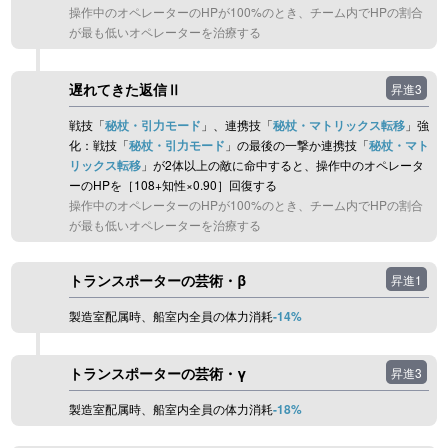
操作中のオペレーターのHPが100%のとき、チーム内でHPの割合
が最も低いオペレーターを治療する
遅れてきた返信Ⅱ
昇進3
戦技「
秘杖・引力モード
」、連携技「
秘杖・マトリックス転移
」強
化：戦技「
秘杖・引力モード
」の最後の一撃か連携技「
秘杖・マト
リックス転移
」が2体以上の敵に命中すると、操作中のオペレータ
ーのHPを［108+知性×0.90］回復する
操作中のオペレーターのHPが100%のとき、チーム内でHPの割合
が最も低いオペレーターを治療する
トランスポーターの芸術・β
昇進1
製造室配属時、船室内全員の体力消耗
-14%
トランスポーターの芸術・γ
昇進3
製造室配属時、船室内全員の体力消耗
-18%