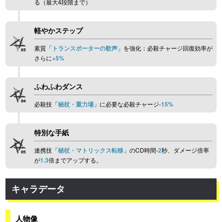
る（最大4段階まで）
軽やかステップ
素質
「トランスポーターの歌声」
を強化：必殺チャージ回復効率が
さらに
+5%
ふわふわダンス
必殺技
「秘杖・重力場」
に必要な必殺チャージ
-15%
特別な手紙
連携技
「秘杖・マトリックス転移」
のCD時間
-2
秒、ダメージ倍率
が
1.3
倍までアップする。
キャラデータ
人物像