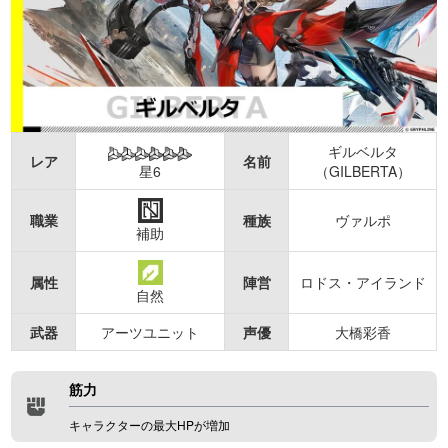
ギルベルタ
レア
名前
星6
（GILBERTA）
職業
種族
ヴァルポ
補助
属性
陣営
ロドス・アイランド
自然
武器
アーツユニット
声優
大橋彩香
筋力
キャラクターの最大HPが増加