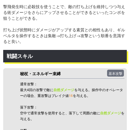
撃飛発生時に必殺技を使うことで、敵の打ち上げを維持しつつ与え
る術ダメージをさらにアップさせることができるといったコンボを
狙うことができる。
打ち上げ状態時にダメージがアップする素質との相性もあり、ギル
ベルタを操作するときは集敵→打ち上げ→攻撃という順番を意識す
ると良い。
戦闘スキル
秘杖・エネルギー束縛
基本攻撃
通常攻撃：
最大4回の攻撃で敵に
自然ダメージ
を与える。操作中のオペレータ
ーの場合、重攻撃はブレイク値
16
を与える。
落下攻撃：
空中で通常攻撃を使用すると、落下して周囲の敵に
自然ダメージ
を
与える。