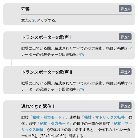
守誓
昇進4
意志が
20
アップする。
トランスポーターの歌声Ⅰ
昇進1
戦場に出ている間、編成されたすべての味方前衛、術師と補助オペ
レーターの必殺チャージ回復効率
+4%
トランスポーターの歌声Ⅱ
昇進2
戦場に出ている間、編成されたすべての味方前衛、術師と補助オペ
レーターの必殺チャージ回復効率
+7%
遅れてきた返信Ⅰ
昇進2
戦技「
秘杖・引力モード
」、連携技「
秘杖・マトリックス転移
」強
化：戦技「
秘杖・引力モード
」の最後の一撃か連携技「
秘杖・マト
リックス転移
」が2体以上の敵に命中すると、操作中のオペレータ
ーのHPを［72+知性×0.60］回復する