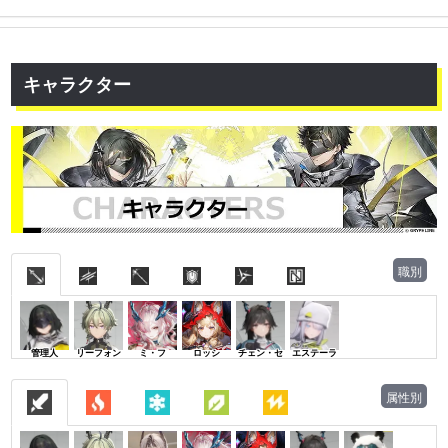
キャラクター
職別
管理人
リーフォン
ミ・フ
ロッシ
チェン・セ
エステーラ
属性別