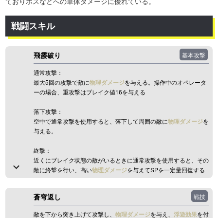
ておりボスなどへの単体ダメージに優れている。
戦闘スキル
飛霞破り
基本攻撃
通常攻撃：
最大5回の攻撃で敵に
物理ダメージ
を与える。操作中のオペレータ
ーの場合、重攻撃はブレイク値16を与える
落下攻撃：
空中で通常攻撃を使用すると、落下して周囲の敵に
物理ダメージ
を
与える。
終撃：
近くにブレイク状態の敵がいるときに通常攻撃を使用すると、その
敵に終撃を行い、高い
物理ダメージ
を与えてSPを一定量回復する
蒼穹返し
戦技
敵を下から突き上げて攻撃し、
物理ダメージ
を与え、
浮遊効果
を付