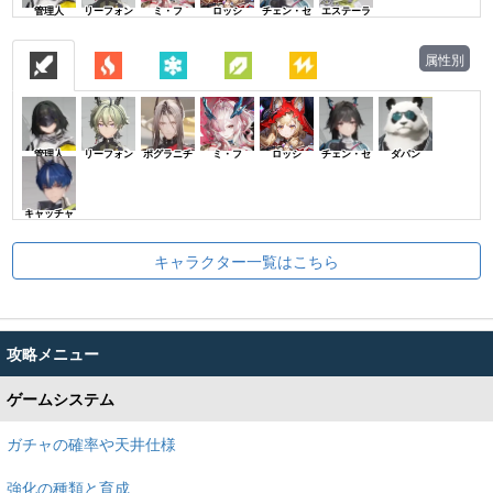
管理人
リーフォン
ミ・フ
ロッシ
チェン・セ
エステーラ
属性別
管理人
リーフォン
ポグラニチ
ミ・フ
ロッシ
チェン・セ
ダパン
キャッチャ
キャラクター一覧はこちら
攻略メニュー
ゲームシステム
ガチャの確率や天井仕様
強化の種類と育成