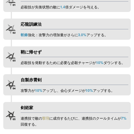
必殺技が失衡状態の敵に
1.4
倍ダメージを与える。
応龍訓練法
斬鋒
強化：攻撃力の増加量がさらに
3.0%
アップする。
鞘に帰せず
必殺技を発動するために必要な必殺チャージが
10%
ダウンする。
自製赤霄剣
攻撃力が
10%
アップし、会心ダメージが
10%
アップする。
剣術家
連携技で敵の
撃飛
に成功するたびに、連携技のクールタイムが
7%
回復する。