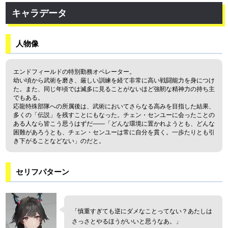
キャラデータ
人物像
エンドフィールドの特別勤務オペレーター。
幼い頃から武術を磨き、厳しい訓練を経て非常に高い戦闘能力を身につけ
た。また、同じ年頃では滅多に見ることがないほど強靭な精神力の持ち主
でもある。
応龍特殊部隊への所属後は、武術においてさらなる高みを目指した結果、
多くの「伝説」を残すことにもなった。チェン・センユーに会ったことの
ある人なら皆こう思うはずだ――「どんな環境に置かれようとも、どんな
困難があろうとも、チェン・センユーは常に自分を貫く。一歩たりとも引
き下がることなどない」のだと。
セリフパターン
「慎重すぎても逆にダメなことってない？あたしは
さっさとやるほうがいいと思うなあ。」