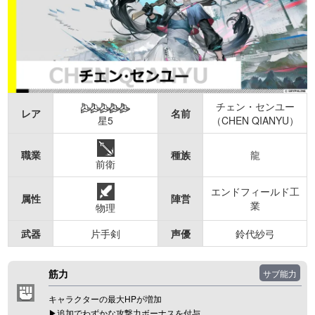
チェン・センユー
レア
名前
星5
（CHEN QIANYU）
職業
種族
龍
前衛
エンドフィールド工
属性
陣営
業
物理
武器
片手剣
声優
鈴代紗弓
筋力
サブ能力
キャラクターの最大HPが増加
▶︎追加でわずかな攻撃力ボーナスを付与