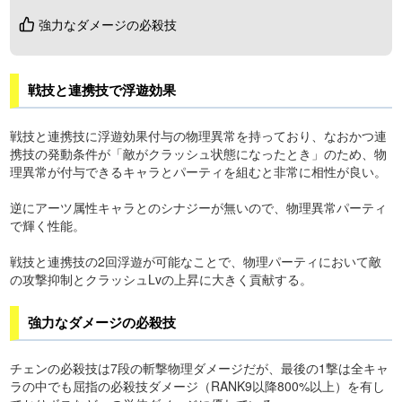
強力なダメージの必殺技
戦技と連携技で浮遊効果
戦技と連携技に浮遊効果付与の物理異常を持っており、なおかつ連
携技の発動条件が「敵がクラッシュ状態になったとき」のため、物
理異常が付与できるキャラとパーティを組むと非常に相性が良い。
逆にアーツ属性キャラとのシナジーが無いので、物理異常パーティ
で輝く性能。
戦技と連携技の2回浮遊が可能なことで、物理パーティにおいて敵
の攻撃抑制とクラッシュLvの上昇に大きく貢献する。
強力なダメージの必殺技
チェンの必殺技は7段の斬撃物理ダメージだが、最後の1撃は全キャ
ラの中でも屈指の必殺技ダメージ（RANK9以降800%以上）を有し