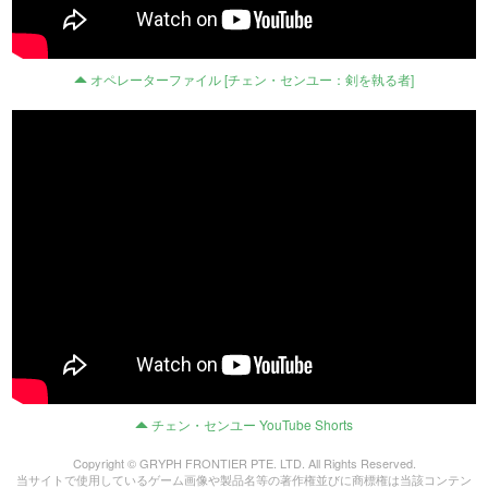
オペレーターファイル [チェン・センユー：剣を執る者]
チェン・センユー YouTube Shorts
Copyright © GRYPH FRONTIER PTE. LTD. All Rights Reserved.
当サイトで使用しているゲーム画像や製品名等の著作権並びに商標権は当該コンテン