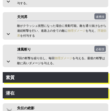
与する。
天河昇
連携技
敵がクラッシュ状態になった場合に発動可能。敵を通り抜けながら
連続斬撃を行い、進路上の全ての敵に
物理ダメージ
を与え、
浮遊効
果
を付与する
凍風斬り
必殺技
7回の斬撃を繰り出し、毎回
物理ダメージ
を与える。最後の斬撃は
敵に高いダメージを与える。
素質
潜在
失伝の絶影