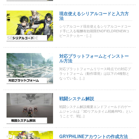
現在使えるシリアルコードと入力方
法
シリアルコード現在使えるシリアルコードコー
ド手に入る報酬有効期限ENDFIELDRENEWコ
ピーステッカー・[...]
対応プラットフォームとインストー
ル方法
対応プラットフォームリリース時点での対応プ
ラットフォーム（動作環境）は以下の4種類と
なっている。[...]
戦闘システム解説
戦闘システム解説概要エンドフィールドのゲー
ムジャンルは「3Dリアルタイム戦略RPG」とい
うことで、戦[...]
GRYPHLINEアカウントの作成方法