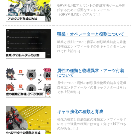
GRYPHLINEアカウントの作成方法ゲームを開
始するために必要なエンドフィールド
（GRYPHLINE）のアカウ[...]
職業・オペレーターと役割について
職業と役割について職業の種類職業前衛先鋒術
師補助エンドフィールドの各キャラクターはそ
れぞれ上記6[...]
属性の種類と物理異常・アーツ付着
について
属性について属性の種類属性物理灼熱寒冷電磁
自然エンドフィールドの各キャラクターはそれ
ぞれ上記5種[...]
キャラ強化の種類と育成
強化の種類と育成強化の種類エンドフィールド
のキャラ強化の種類には大きく分けて以下のも
のがある。[...]