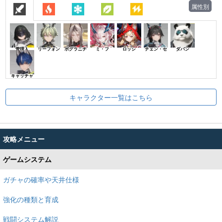
属性別
管理人
リーフォン
ポグラニチ
ミ・フ
ロッシ
チェン・セ
ダパン
キャッチャ
キャラクター一覧はこちら
攻略メニュー
ゲームシステム
ガチャの確率や天井仕様
強化の種類と育成
戦闘システム解説