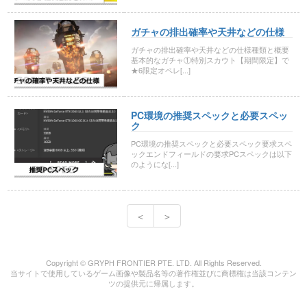
ガチャの排出確率や天井などの仕様
ガチャの排出確率や天井などの仕様種類と概要
基本的なガチャ①特別スカウト【期間限定】で
★6限定オペレ[...]
PC環境の推奨スペックと必要スペッ
ク
PC環境の推奨スペックと必要スペック要求スペ
ックエンドフィールドの要求PCスペックは以下
のようにな[...]
＜
＞
Copyright © GRYPH FRONTIER PTE. LTD. All Rights Reserved.
当サイトで使用しているゲーム画像や製品名等の著作権並びに商標権は当該コンテン
ツの提供元に帰属します。