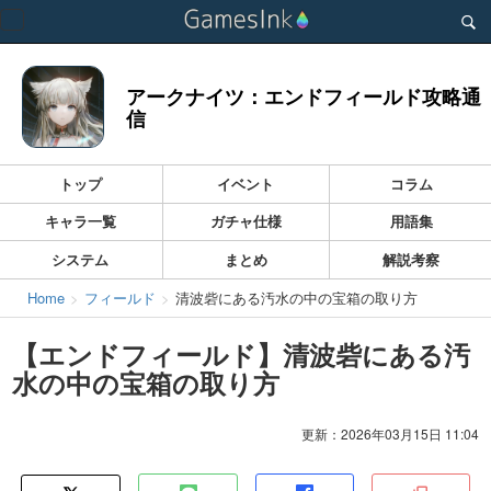
Toggle
navigation
アークナイツ：エンドフィールド攻略通
信
トップ
イベント
コラム
キャラ一覧
ガチャ仕様
用語集
システム
まとめ
解説考察
Home
フィールド
清波砦にある汚水の中の宝箱の取り方
【エンドフィールド】清波砦にある汚
水の中の宝箱の取り方
更新：2026年03月15日 11:04