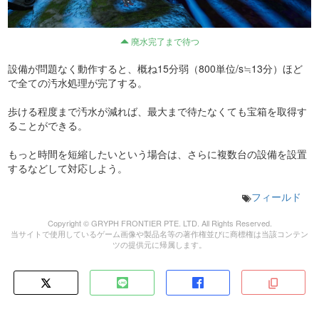
廃水完了まで待つ
設備が問題なく動作すると、概ね15分弱（800単位/s≒13分）ほど
で全ての汚水処理が完了する。
歩ける程度まで汚水が減れば、最大まで待たなくても宝箱を取得す
ることができる。
もっと時間を短縮したいという場合は、さらに複数台の設備を設置
するなどして対応しよう。
フィールド
Copyright © GRYPH FRONTIER PTE. LTD. All Rights Reserved.
当サイトで使用しているゲーム画像や製品名等の著作権並びに商標権は当該コンテン
ツの提供元に帰属します。