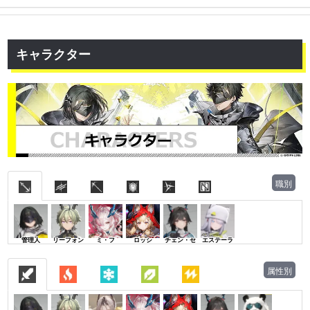
キャラクター
職別
管理人
リーフォン
ミ・フ
ロッシ
チェン・セ
エステーラ
属性別