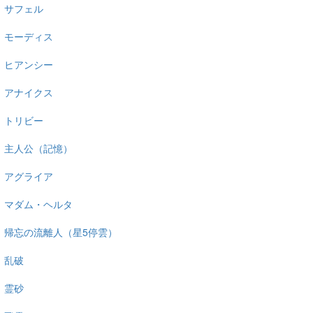
サフェル
モーディス
ヒアンシー
アナイクス
トリビー
主人公（記憶）
アグライア
マダム・ヘルタ
帰忘の流離人（星5停雲）
乱破
霊砂