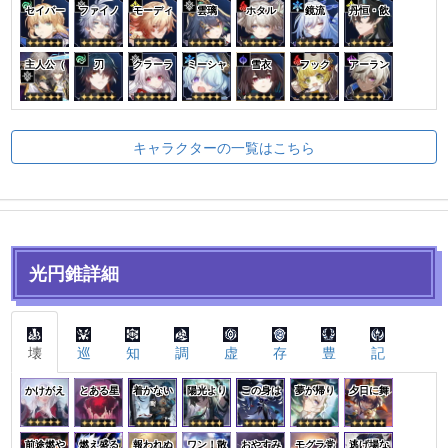
セイバー
ファイノ
モーディ
雲璃
ホタル
鏡流
丹恒・飲
主人公（
刃
クラーラ
ミーシャ
雪衣
フック
アーラン
キャラクターの一覧はこちら
光円錐詳細
壊
巡
知
調
虚
存
豊
記
かけがえ
とある星
着かない
陽光より
この身は
夢が帰り
夕日に舞
前途燃や
燃え盛る
報われぬ
ワン！散
おやすみ
モグラ党
逃げ場な