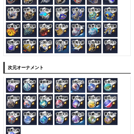
昼夜の狭
荒野で盗
星の如く
流星の跡
吹雪と対
宝命長存
仮想空間
灰燼を燃
深い牢獄
死水に潜
夢を弄ぶ
蝗害を一
風雲を薙
再び苦難
知識の海
凱歌を掲
亡国の悲
烈陽と雷
荒海を越
天地再創
星の光を
次元オーナメント
宇宙封印
老いぬ者
建創者の
汎銀河商
自転が止
天体階差
生命のウ
盗賊公国
星々の競
折れた竜
蒼穹戦線
夢の地ピ
荒涼の惑
顕世の出
劫火と蓮
奔狼の都
海に沈ん
奇想天外
静謐な拾
深慮に浸
夢を紡ぐ
酩酊の海