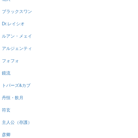
ブラックスワン
Dr.レイシオ
ルアン・メェイ
アルジェンティ
フォフォ
鏡流
トパーズ&カブ
丹恒・飲月
符玄
主人公（存護）
彦卿