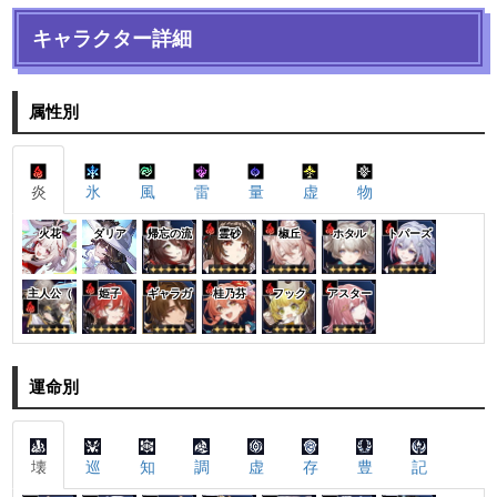
キャラクター詳細
属性別
炎
氷
風
雷
量
虚
物
火花
ダリア
帰忘の流
霊砂
椒丘
ホタル
トパーズ
主人公（
姫子
ギャラガ
桂乃芬
フック
アスター
運命別
壊
巡
知
調
虚
存
豊
記