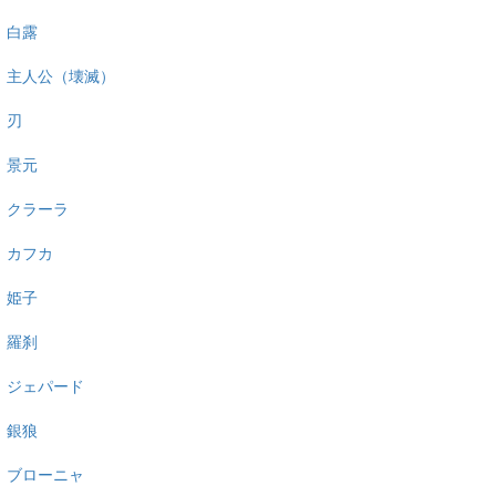
白露
主人公（壊滅）
刃
景元
クラーラ
カフカ
姫子
羅刹
ジェパード
銀狼
ブローニャ