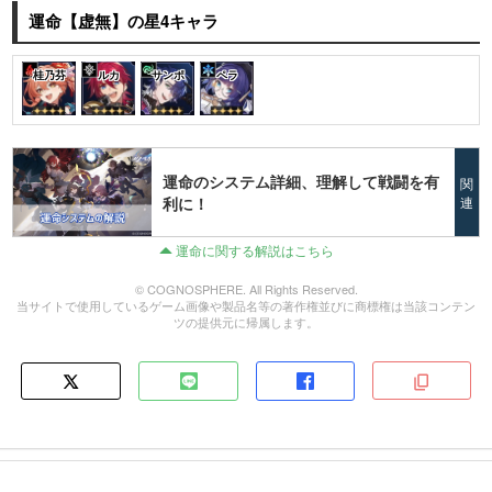
運命【虚無】の星4キャラ
桂乃芬
ルカ
サンポ
ペラ
運命のシステム詳細、理解して戦闘を有
関
利に！
連
運命に関する解説はこちら
© COGNOSPHERE. All Rights Reserved.
当サイトで使用しているゲーム画像や製品名等の著作権並びに商標権は当該コンテン
ツの提供元に帰属します。