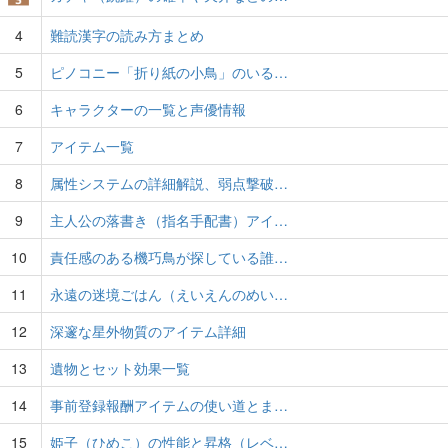
4
難読漢字の読み方まとめ
5
ピノコニー「折り紙の小鳥」のいる…
6
キャラクターの一覧と声優情報
7
アイテム一覧
8
属性システムの詳細解説、弱点撃破…
9
主人公の落書き（指名手配書）アイ…
10
責任感のある機巧鳥が探している誰…
11
永遠の迷境ごはん（えいえんのめい…
12
深邃な星外物質のアイテム詳細
13
遺物とセット効果一覧
14
事前登録報酬アイテムの使い道とま…
15
姫子（ひめこ）の性能と昇格（レベ…