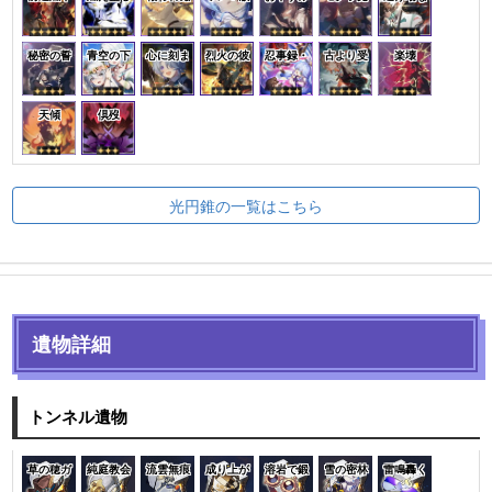
秘密の誓
青空の下
心に刻ま
烈火の彼
忍事録・
古より受
楽壊
天傾
倶歿
光円錐の一覧はこちら
遺物詳細
トンネル遺物
草の穂ガ
純庭教会
流雲無痕
成り上が
溶岩で鍛
雪の密林
雷鳴轟く