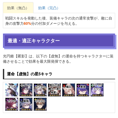
効果（無凸）
効果（完凸）
戦闘スキルを発動した後、装備キャラの次の通常攻撃が、敵に自
身の攻撃力
60%
分の付加ダメージを与える。
最適・適正キャラクター
光円錐【匿影】は、以下の【虚無】の運命を持つキャラクターに装
備させることで効果を最大限発揮できる。
運命【虚無】の星5キャラ
セイレン
帰忘の流
ブラック
ダリア
サフェル
椒丘
黄泉
ス
離人（星5
スワン
停雲）
カフカ
銀狼
ヴェルト