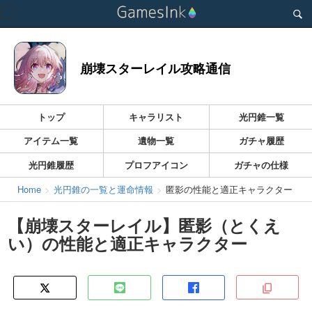
Toggle
navigation
崩壊スターレイル攻略通信
トップ
キャラリスト
光円錐一覧
アイテム一覧
遺物一覧
ガチャ履歴
光円錐履歴
プロフアイコン
ガチャの仕様
Home
光円錐の一覧と運命情報
匿影の性能と適正キャラクター
【崩壊スターレイル】匿影（とくえ
い）の性能と適正キャラクター