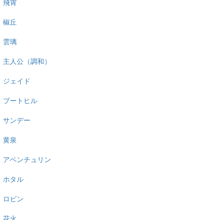
飛霄
椒丘
雲璃
主人公（調和）
ジェイド
ブートヒル
サンデー
黄泉
アベンチュリン
ホタル
ロビン
花火