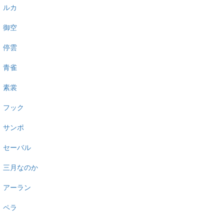
ルカ
御空
停雲
青雀
素裳
フック
サンポ
セーバル
三月なのか
アーラン
ペラ