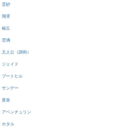
霊砂
飛霄
椒丘
雲璃
主人公（調和）
ジェイド
ブートヒル
サンデー
黄泉
アベンチュリン
ホタル