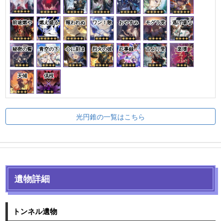
前途燃や
燃え盛る
報われぬ
ワン！散
おやすみ
モグラ党
逃げ場な
秘密の誓
青空の下
心に刻ま
烈火の彼
忍事録・
古より受
楽壊
天傾
倶歿
光円錐の一覧はこちら
遺物詳細
トンネル遺物