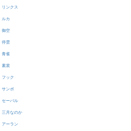
リンクス
ルカ
御空
停雲
青雀
素裳
フック
サンポ
セーバル
三月なのか
アーラン