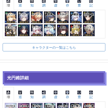
壊
巡
知
調
虚
存
豊
記
セイバー
ファイノ
モーディ
雲璃
ホタル
鏡流
丹恒・飲
主人公（
刃
クラーラ
ミーシャ
雪衣
フック
アーラン
キャラクターの一覧はこちら
光円錐詳細
壊
巡
知
調
虚
存
豊
記
かけがえ
とある星
着かない
陽光より
この身は
夢が帰り
夕日に舞