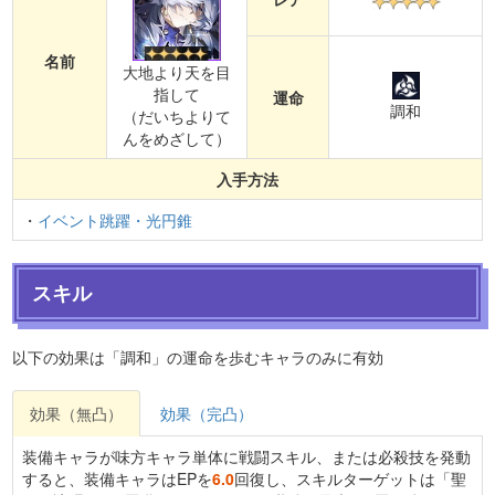
名前
大地より天を目
指して
運命
調和
（だいちよりて
んをめざして）
入手方法
・
イベント跳躍・光円錐
スキル
以下の効果は「調和」の運命を歩むキャラのみに有効
効果（無凸）
効果（完凸）
装備キャラが味方キャラ単体に戦闘スキル、または必殺技を発動
すると、装備キャラはEPを
6.0
回復し、スキルターゲットは「聖