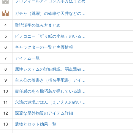
プロフィールアイコン入手方法まとめ
ガチャ（跳躍）の確率や天井などの…
4
難読漢字の読み方まとめ
5
ピノコニー「折り紙の小鳥」のいる…
6
キャラクターの一覧と声優情報
7
アイテム一覧
8
属性システムの詳細解説、弱点撃破…
9
主人公の落書き（指名手配書）アイ…
10
責任感のある機巧鳥が探している誰…
11
永遠の迷境ごはん（えいえんのめい…
12
深邃な星外物質のアイテム詳細
13
遺物とセット効果一覧