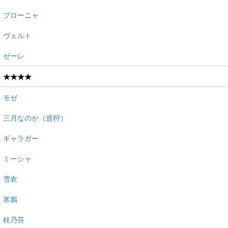
ブローニャ
ヴェルト
ゼーレ
★★★★
モゼ
三月なのか（巡狩）
ギャラガー
ミーシャ
雪衣
寒鴉
桂乃芬