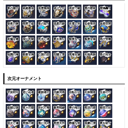
草の穂ガ
純庭教会
流雲無痕
成り上が
溶岩で鍛
雪の密林
雷鳴轟く
昼夜の狭
荒野で盗
星の如く
流星の跡
吹雪と対
宝命長存
仮想空間
灰燼を燃
深い牢獄
死水に潜
夢を弄ぶ
蝗害を一
風雲を薙
再び苦難
知識の海
凱歌を掲
亡国の悲
烈陽と雷
荒海を越
天地再創
星の光を
次元オーナメント
宇宙封印
老いぬ者
建創者の
汎銀河商
自転が止
天体階差
生命のウ
盗賊公国
星々の競
折れた竜
蒼穹戦線
夢の地ピ
荒涼の惑
顕世の出
劫火と蓮
奔狼の都
海に沈ん
奇想天外
静謐な拾
深慮に浸
夢を紡ぐ