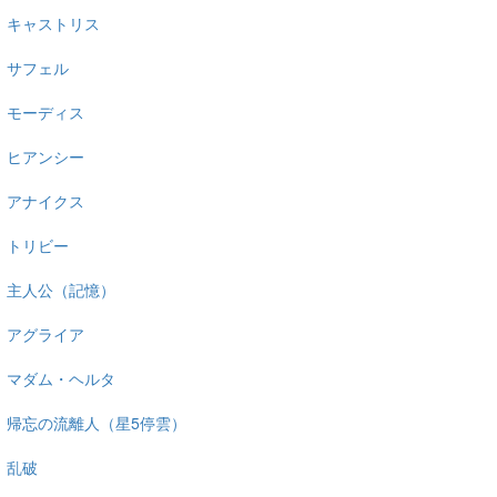
キャストリス
サフェル
モーディス
ヒアンシー
アナイクス
トリビー
主人公（記憶）
アグライア
マダム・ヘルタ
帰忘の流離人（星5停雲）
乱破