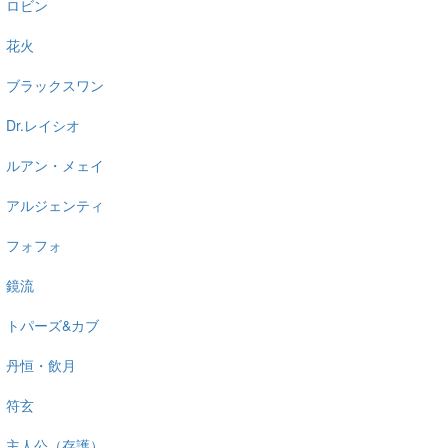
ロビン
花火
ブラックスワン
Dr.レイシオ
ルアン・メェイ
アルジェンティ
フォフォ
鏡流
トパーズ&カブ
丹恒・飲月
符玄
主人公（存護）