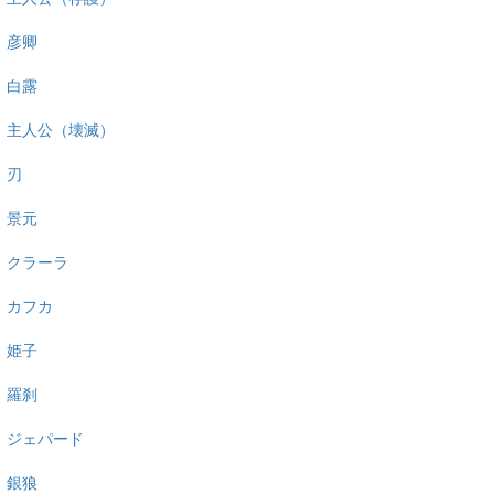
彦卿
白露
主人公（壊滅）
刃
景元
クラーラ
カフカ
姫子
羅刹
ジェパード
銀狼