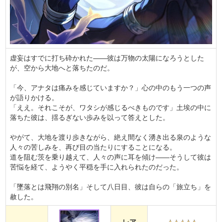
虚妄はすでに打ち砕かれた——彼は万物の太陽になろうとした
が、空から大地へと落ちたのだ。
「今、アナタは痛みを感じていますか？」心の中のもう一つの声
が語りかける。
「ええ。それこそが、ワタシが感じるべきものです」土埃の中に
落ちた彼は、揺るぎない歩みを以って答えとした。
やがて、大地を渡り歩きながら、絶え間なく湧き出る泉のような
人々の苦しみを、再び目の当たりにすることになる。
道を阻む茨を乗り越えて、人々の声に耳を傾け——そうして彼は
苦悩を経て、ようやく平穏を手に入れられたのだった。
「墜落とは飛翔の別名」そして八日目、彼は自らの「旅立ち」を
赦した。
レア