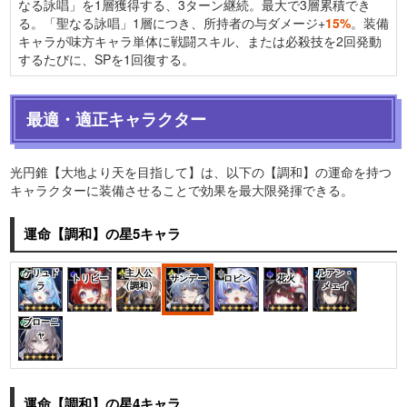
なる詠唱」を1層獲得する、3ターン継続。最大で3層累積でき
る。「聖なる詠唱」1層につき、所持者の与ダメージ+
15%
。装備
キャラが味方キャラ単体に戦闘スキル、または必殺技を2回発動
するたびに、SPを1回復する。
最適・適正キャラクター
光円錐【大地より天を目指して】は、以下の【調和】の運命を持つ
キャラクターに装備させることで効果を最大限発揮できる。
運命【調和】の星5キャラ
ケリュド
主人公
ルアン・
トリビー
サンデー
ロビン
花火
ラ
（調和）
メェイ
ブローニ
ャ
運命【調和】の星4キャラ