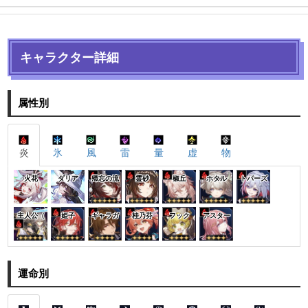
キャラクター詳細
属性別
炎
氷
風
雷
量
虚
物
火花
ダリア
帰忘の流
霊砂
椒丘
ホタル
トパーズ
主人公（
姫子
ギャラガ
桂乃芬
フック
アスター
運命別