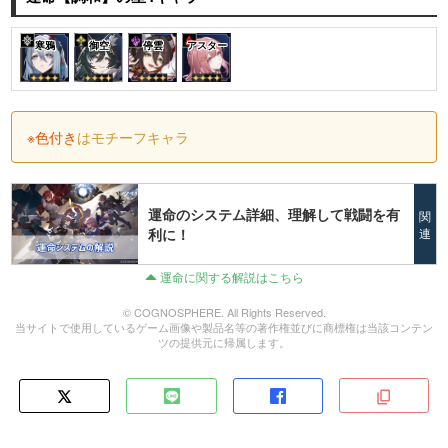
寒鴉
御空
停雲
アスター
※色付き
はモチーフキャラ
運命のシステム詳細、理解して戦闘を有
関
利に！
連
運命に関する解説はこちら
© COGNOSPHERE. All Rights Reserved.
当サイトで使用しているゲーム画像や製品名等の著作権並びに商標権は当該コンテン
ツの提供元に帰属します。