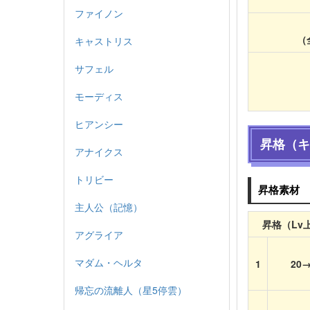
ファイノン
（
キャストリス
サフェル
モーディス
ヒアンシー
昇格（キ
アナイクス
トリビー
昇格素材
主人公（記憶）
昇格（Lv
アグライア
マダム・ヘルタ
1
20→
帰忘の流離人（星5停雲）