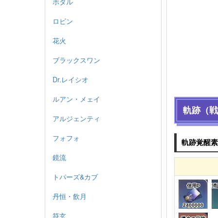
ホタル
ロビン
花火
ブラックスワン
Dr.レイシオ
ルアン・メェイ
軌跡（戦
アルジェンティ
フォフォ
軌跡覚醒素
鏡流
トパーズ&カブ
信用P
消
丹恒・飲月
2400000
符玄