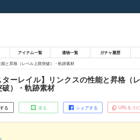
覧
アイテム一覧
遺物一覧
ガチャ履歴
性能と昇格（レベル上限突破）・軌跡素材
スターレイル】リンクスの性能と昇格（
突破）・軌跡素材
URLをコ
する
送る
シェアする
報