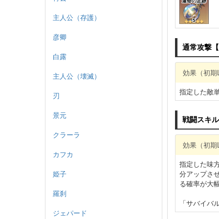
運命の足跡
主人公（存護）
5
彦卿
通常攻撃【
白露
効果（初期
主人公（壊滅）
指定した敵単
刃
景元
戦闘スキル
クラーラ
効果（初期
カフカ
指定した味
姫子
分アップさ
る確率が大
羅刹
「サバイバル
ジェパード