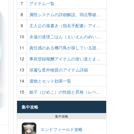
7
アイテム一覧
8
属性システムの詳細解説、弱点撃破…
9
主人公の落書き（指名手配書）アイ…
10
永遠の迷境ごはん（えいえんのめい…
11
責任感のある機巧鳥が探している誰…
12
事前登録報酬アイテムの使い道とま…
13
深邃な星外物質のアイテム詳細
14
遺物とセット効果一覧
15
姫子（ひめこ）の性能と昇格（レベ…
集中攻略
集中攻略
エンドフィールド攻略