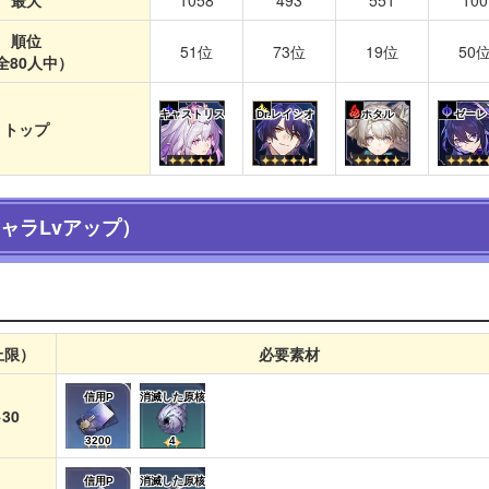
順位
51位
73位
19位
50
全80人中）
キャストリス
Dr.レイシオ
ホタル
ゼーレ
トップ
ャラLvアップ）
上限）
必要素材
信用P
消滅した原核
30
3200
4
信用P
消滅した原核