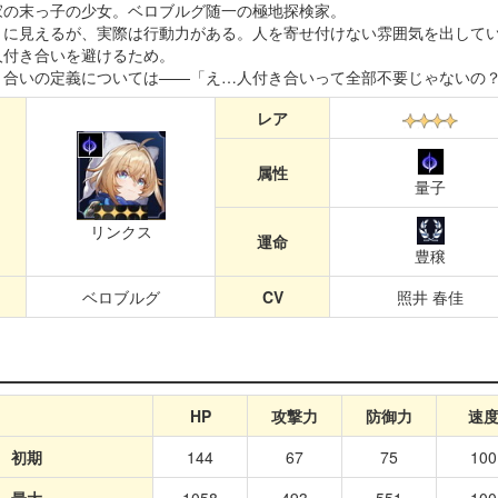
家の末っ子の少女。ベロブルグ随一の極地探検家。
うに見えるが、実際は行動力がある。人を寄せ付けない雰囲気を出して
人付き合いを避けるため。
き合いの定義については——「え…人付き合いって全部不要じゃないの
レア
属性
量子
リンクス
運命
豊穣
ベロブルグ
CV
照井 春佳
HP
攻撃力
防御力
速
初期
144
67
75
100
最大
1058
493
551
100