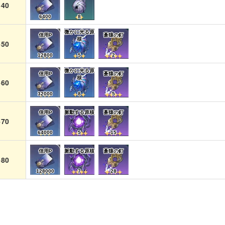
40
6400
8
微かに光る原
信用P
蒼猿の釘
核
50
12800
5
2
微かに光る原
信用P
蒼猿の釘
核
60
32000
8
5
信用P
脈動する原核
蒼猿の釘
70
64000
5
15
信用P
脈動する原核
蒼猿の釘
80
128000
7
28