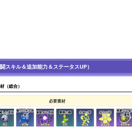
闘スキル＆追加能力＆ステータスUP）
材（総合）
必要素材
微かに光る原
無窮なる仮
滅した原核
脈動する原核
豊穣の種
生命の芽
永久の花
核
の遺恨
28
42
42
12
54
105
12