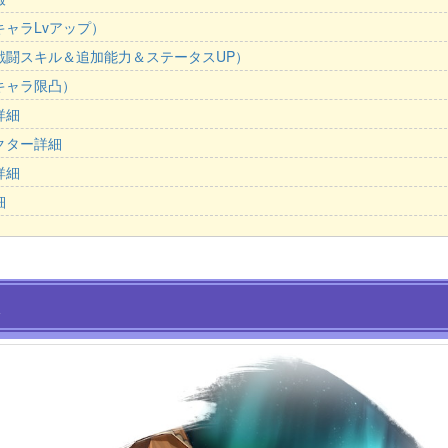
キャラLvアップ）
戦闘スキル＆追加能力＆ステータスUP）
キャラ限凸）
詳細
クター詳細
詳細
細