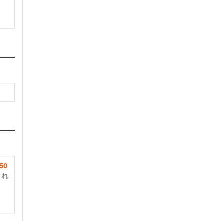
50
され
。