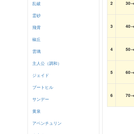
2
30→
乱破
霊砂
3
40→
飛霄
椒丘
4
50→
雲璃
主人公（調和）
5
60→
ジェイド
ブートヒル
6
70→
サンデー
黄泉
アベンチュリン