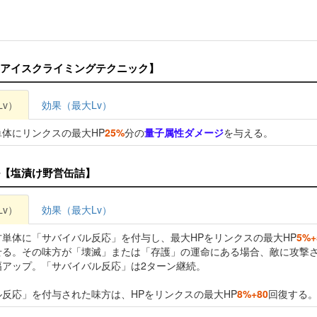
アイスクライミングテクニック】
Lv）
効果（最大Lv）
体にリンクスの最大HP
25%
分の
量子属性ダメージ
を与える。
【塩漬け野営缶詰】
Lv）
効果（最大Lv）
方単体に「サバイバル反応」を付与し、最大HPをリンクスの最大HP
5%+
せる。その味方が「壊滅」または「存護」の運命にある場合、敵に攻撃
幅アップ。「サバイバル反応」は2ターン継続。
反応」を付与された味方は、HPをリンクスの最大HP
8%+80
回復する