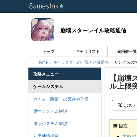
崩壊スターレイル攻略通信
トップ
キャラリスト
光円錐一
Home
キャラクターの一覧と声優情報
リンクスの
攻略メニュー
【崩壊
ル上限
ゲームシステム
ガチャ（跳躍）の天井や仕様
ポスト
属性システム解説
運命システム解説
目次
列車補給標章
基本情