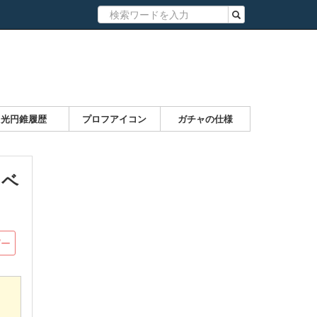
光円錐履歴
プロフアイコン
ガチャの仕様
レベ
ピー