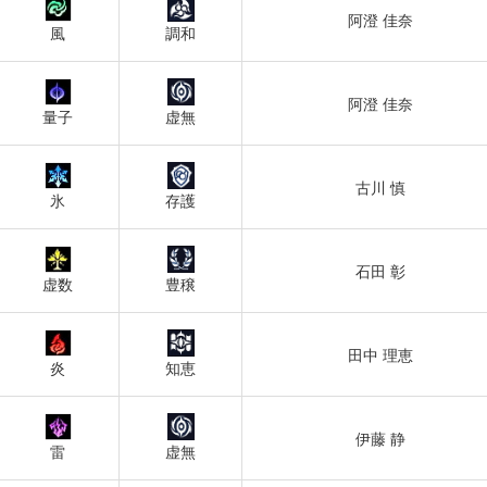
阿澄 佳奈
風
調和
阿澄 佳奈
量子
虚無
古川 慎
氷
存護
石田 彰
虚数
豊穣
田中 理恵
炎
知恵
伊藤 静
雷
虚無