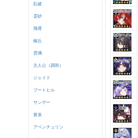
乱破
アルジェンテ
霊砂
ィ
飛霄
ルアン・メェ
椒丘
イ
雲璃
Dr.レイシオ
主人公（調和）
ジェイド
ブラックスワ
ン
ブートヒル
サンデー
花火
黄泉
アベンチュリン
ロビン