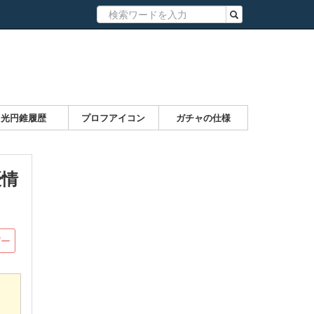
光円錐履歴
プロフアイコン
ガチャの仕様
優情
ピー