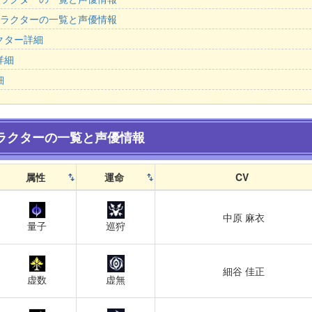
ャラクターの一覧と声優情報
クター詳細
詳細
細
ラクターの一覧と声優情報
属性
運命
CV
中原 麻衣
量子
巡狩
細谷 佳正
虚数
虚無