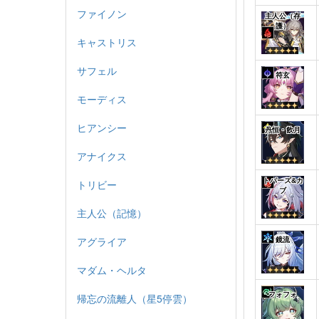
ファイノン
主人公（存
護）
キャストリス
サフェル
符玄
モーディス
ヒアンシー
丹恒・飲月
アナイクス
トパーズ&カ
トリビー
ブ
主人公（記憶）
アグライア
鏡流
マダム・ヘルタ
フォフォ
帰忘の流離人（星5停雲）