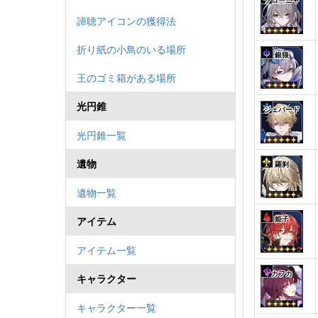
ブローニャ
諦聴アイコンの獲得法
折り紙の小鳥のいる場所
銀狼
王のゴミ箱がある場所
光円錐
ジェパード
光円錐一覧
遺物
羅刹
遺物一覧
アイテム
姫子
アイテム一覧
カフカ
キャラクター
キャラクター一覧