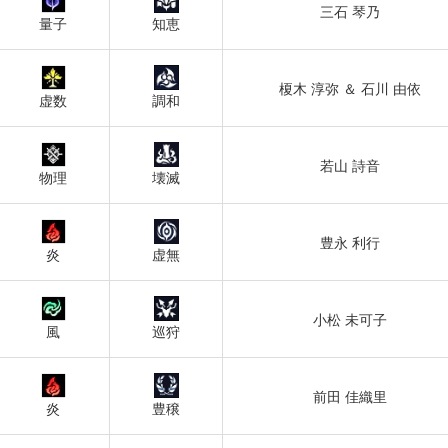
三石 琴乃
量子
知恵
榎木 淳弥 ＆ 石川 由依
虚数
調和
若山 詩音
物理
壊滅
豊永 利行
炎
虚無
小松 未可子
風
巡狩
前田 佳織里
炎
豊穣