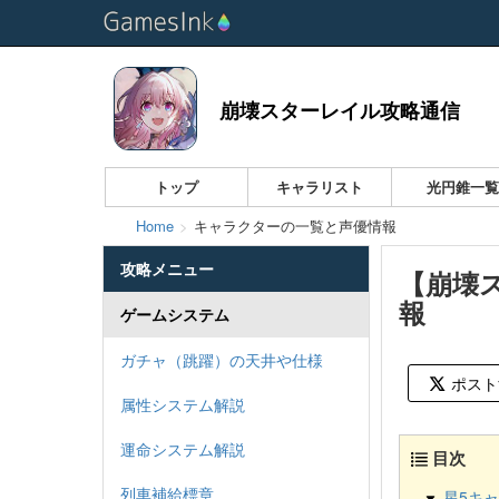
崩壊スターレイル攻略通信
トップ
キャラリスト
光円錐一
Home
キャラクターの一覧と声優情報
攻略メニュー
【崩壊
報
ゲームシステム
ガチャ（跳躍）の天井や仕様
ポスト
属性システム解説
運命システム解説
目次
列車補給標章
星5キ