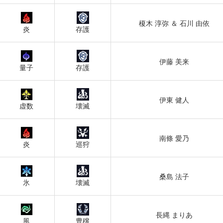
榎木 淳弥 ＆ 石川 由依
炎
存護
伊藤 美来
量子
存護
伊東 健人
虚数
壊滅
南條 愛乃
炎
巡狩
桑島 法子
氷
壊滅
長縄 まりあ
風
豊穣