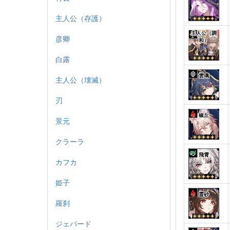
主人公（存護）
主人公（調
彦卿
和）
白露
雲璃
主人公（壊滅）
刃
椒丘
景元
クラーラ
飛霄
カフカ
姫子
霊砂
羅刹
ジェパード