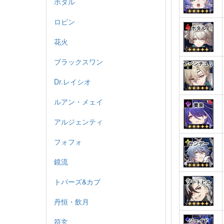
ホタル
ロビン
ホタル
花火
ブラックスワン
アベンチュリ
ン
Dr.レイシオ
ルアン・メェイ
黄泉
アルジェンティ
フォフォ
サンデー
鏡流
トパーズ&カブ
ブートヒル
丹恒・飲月
符玄
ジェイド