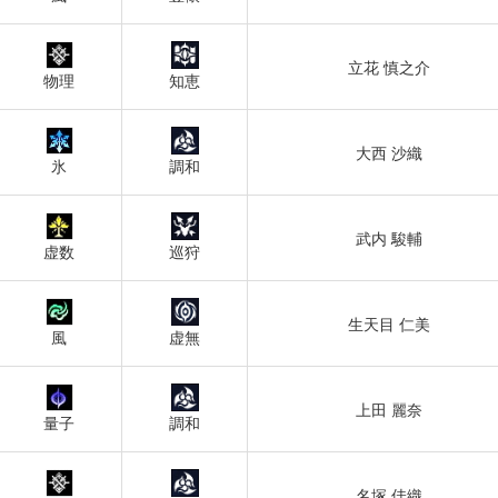
立花 慎之介
物理
知恵
大西 沙織
氷
調和
武内 駿輔
虚数
巡狩
生天目 仁美
風
虚無
上田 麗奈
量子
調和
名塚 佳織