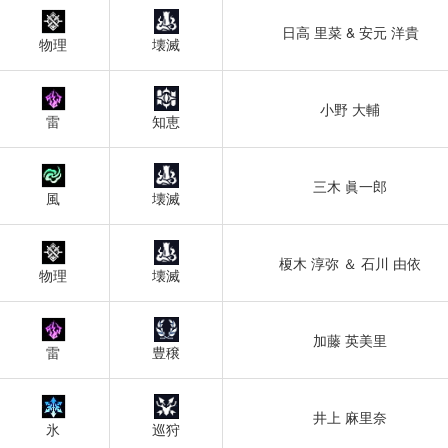
日高 里菜 & 安元 洋貴
物理
壊滅
小野 大輔
雷
知恵
三木 眞一郎
風
壊滅
榎木 淳弥 ＆ 石川 由依
物理
壊滅
加藤 英美里
雷
豊穣
井上 麻里奈
氷
巡狩