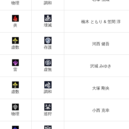
物理
調和
楠木 ともり & 笠間 淳
炎
壊滅
河西 健吾
虚数
存護
沢城 みゆき
雷
虚無
大塚 剛央
虚数
調和
小西 克幸
物理
巡狩