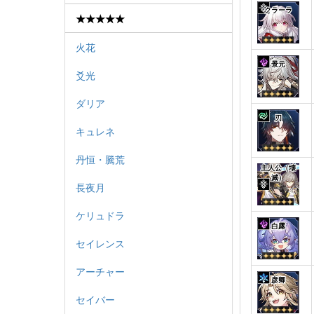
クラーラ
★★★★★
火花
景元
爻光
ダリア
刃
キュレネ
丹恒・騰荒
主人公（壊
滅）
長夜月
ケリュドラ
白露
セイレンス
アーチャー
彦卿
セイバー