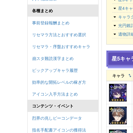
星4キ
各種まとめ
キャラ
事前登録報酬まとめ
光円錐
遺物詳
リセマラ方法とおすすめ選択
リセマラ・序盤おすすめキャラ
星5キャ
崩スタ難読漢字まとめ
ピックアップキャラ履歴
キャラ
効率的な開拓レベルの稼ぎ方
ゼーレ
アイコン入手方法まとめ
コンテンツ・イベント
ヴェルト
烈界の兆しビーコンデータ
指名手配書アイコンの獲得法