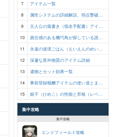
7
アイテム一覧
8
属性システムの詳細解説、弱点撃破…
9
主人公の落書き（指名手配書）アイ…
10
責任感のある機巧鳥が探している誰…
11
永遠の迷境ごはん（えいえんのめい…
12
深邃な星外物質のアイテム詳細
13
遺物とセット効果一覧
14
事前登録報酬アイテムの使い道とま…
15
姫子（ひめこ）の性能と昇格（レベ…
集中攻略
集中攻略
エンドフィールド攻略