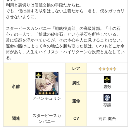
利用と裏切りは価値交換の手段だからね。
でも、僕は損する取引はしない主義だから…君も、僕をガッカリ
させないように」
スターピースカンパニー「戦略投資部」の高級幹部。「十の石
心」の一人で、「博戯の砂金石」という基石を所持している。
常に笑顔を浮かべているが、その本心を人に見せることはない。
運命の賭けによって今の地位を勝ち取った彼は、いつもどこか余
裕があり、人生をハイリスク・ハイリターンな投資と見なしてい
る。
レア
属性
名前
虚数
アベンチュリン
運命
存護
スターピースカ
関連
CV
河西 健吾
ンパニー