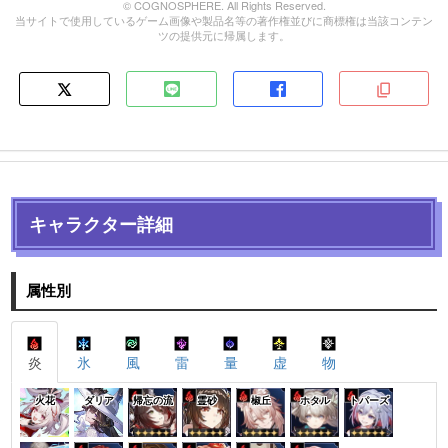
© COGNOSPHERE. All Rights Reserved.
当サイトで使用しているゲーム画像や製品名等の著作権並びに商標権は当該コンテン
ツの提供元に帰属します。
キャラクター詳細
属性別
炎
氷
風
雷
量
虚
物
火花
ダリア
帰忘の流
霊砂
椒丘
ホタル
トパーズ