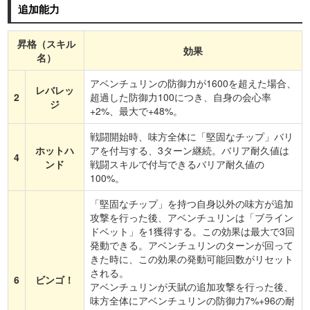
追加能力
昇格（スキル
効果
名）
アベンチュリンの防御力が1600を超えた場合、
レバレッ
2
超過した防御力100につき、自身の会心率
ジ
+2%、最大で+48%。
戦闘開始時、味方全体に「堅固なチップ」バリ
ホットハ
アを付与する、3ターン継続。バリア耐久値は
4
ンド
戦闘スキルで付与できるバリア耐久値の
100%。
「堅固なチップ」を持つ自身以外の味方が追加
攻撃を行った後、アベンチュリンは「ブライン
ドベット」を1獲得する。この効果は最大で3回
発動できる。アベンチュリンのターンが回って
きた時に、この効果の発動可能回数がリセット
される。
6
ビンゴ！
アベンチュリンが天賦の追加攻撃を行った後、
味方全体にアベンチュリンの防御力7%+96の耐