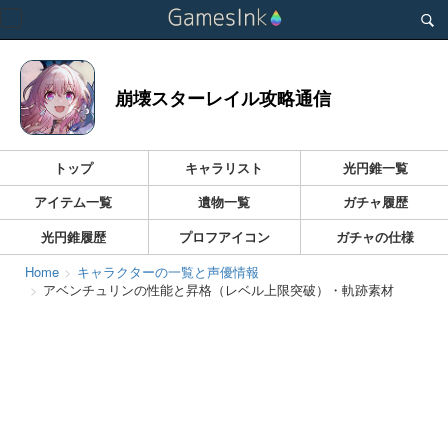
Toggle
navigation
崩壊スターレイル攻略通信
トップ
キャラリスト
光円錐一覧
アイテム一覧
遺物一覧
ガチャ履歴
光円錐履歴
プロフアイコン
ガチャの仕様
Home
キャラクターの一覧と声優情報
アベンチュリンの性能と昇格（レベル上限突破）・軌跡素材