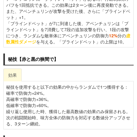
バフを1回抵抗できる。この効果は2ターン後に再度発動できる。
また、アベンチュリンが攻撃を受けた後、さらに「ブラインドベ
ット」+1。
「ブラインドベット」が7に到達した後、アベンチュリンは「ブ
ラインドベット」を7消費して7段の追加攻撃を行い、1段の攻撃
につき、ランダムな敵単体にアベンチュリンの防御力
12%
分の
虚
数属性ダメージ
を与える。「ブラインドベット」の上限は10。
秘技【赤と黒の狭間で】
効果
秘技を使用すると以下の効果の中からランダムで1つ獲得する：
確率で防御力+24%。
高確率で防御力+36%。
低確率で防御力+60%。
繰り返し使用した時、獲得した最高数値の効果のみ保留される。
次の戦闘開始時、味方全体の防御力を対応する数値分アップさせ
る、3ターン継続。