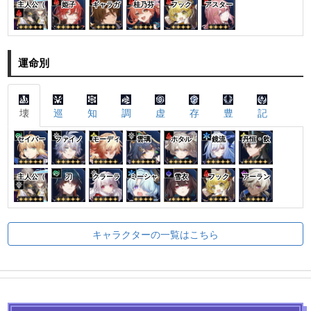
主人公（
姫子
ギャラガ
桂乃芬
フック
アスター
運命別
壊
巡
知
調
虚
存
豊
記
セイバー
ファイノ
モーディ
雲璃
ホタル
鏡流
丹恒・飲
主人公（
刃
クラーラ
ミーシャ
雪衣
フック
アーラン
キャラクターの一覧はこちら