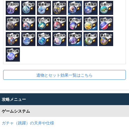
宇宙封印
老いぬ者
建創者の
汎銀河商
自転が止
天体階差
生命のウ
盗賊公国
星々の競
折れた竜
蒼穹戦線
夢の地ピ
荒涼の惑
顕世の出
劫火と蓮
奔狼の都
海に沈ん
奇想天外
静謐な拾
深慮に浸
夢を紡ぐ
酩酊の海
遺物とセット効果一覧はこちら
攻略メニュー
ゲームシステム
ガチャ（跳躍）の天井や仕様