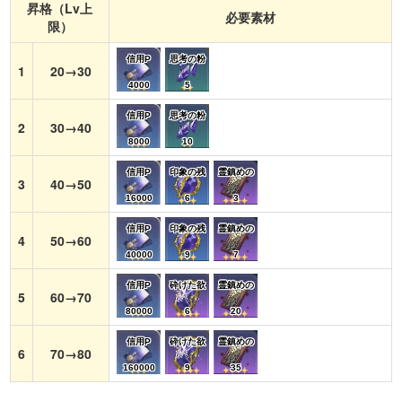
昇格（Lv上
必要素材
限）
信用P
思考の粉
1
20→30
4000
5
信用P
思考の粉
2
30→40
8000
10
信用P
印象の残
霊鎮めの
3
40→50
16000
6
3
信用P
印象の残
霊鎮めの
4
50→60
40000
9
7
信用P
砕けた欲
霊鎮めの
5
60→70
80000
6
20
信用P
砕けた欲
霊鎮めの
6
70→80
160000
9
35