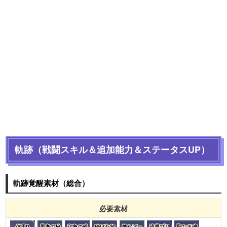
軌跡（戦闘スキル＆追加能力＆ステータスUP）
軌跡覚醒素材（総合）
必要素材
信用P
思考の粉
印象の残
砕けた欲
散らばっ
流星プリ
聖なる琥