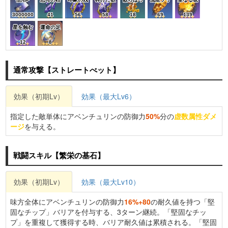
3000000
41
56
58
18
69
139
星を蝕む
運命の足
12
8
通常攻撃【ストレートべット】
効果（初期Lv）
効果（最大Lv6）
指定した敵単体にアベンチュリンの防御力
50%
分の
虚数属性ダメ
ージ
を与える。
戦闘スキル【繁栄の基石】
効果（初期Lv）
効果（最大Lv10）
味方全体にアベンチュリンの防御力
16%+80
の耐久値を持つ「堅
固なチップ」バリアを付与する、3ターン継続。「堅固なチッ
プ」を重複して獲得する時、バリア耐久値は累積される。「堅固