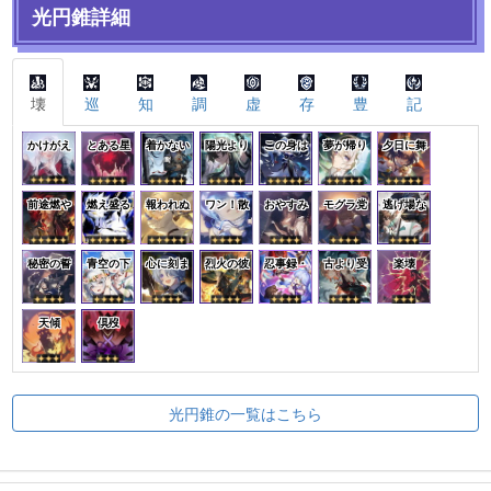
光円錐詳細
壊
巡
知
調
虚
存
豊
記
かけがえ
とある星
着かない
陽光より
この身は
夢が帰り
夕日に舞
前途燃や
燃え盛る
報われぬ
ワン！散
おやすみ
モグラ党
逃げ場な
秘密の誓
青空の下
心に刻ま
烈火の彼
忍事録・
古より受
楽壊
天傾
倶歿
光円錐の一覧はこちら