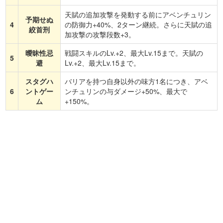
天賦の追加攻撃を発動する前にアベンチュリン
予期せぬ
4
の防御力+40%、2ターン継続。さらに天賦の追
絞首刑
加攻撃の攻撃段数+3。
曖昧性忌
戦闘スキルのLv.+2、最大Lv.15まで。天賦の
5
避
Lv.+2、最大Lv.15まで。
スタグハ
バリアを持つ自身以外の味方1名につき、アベ
6
ントゲー
ンチュリンの与ダメージ+50%、最大で
ム
+150%。