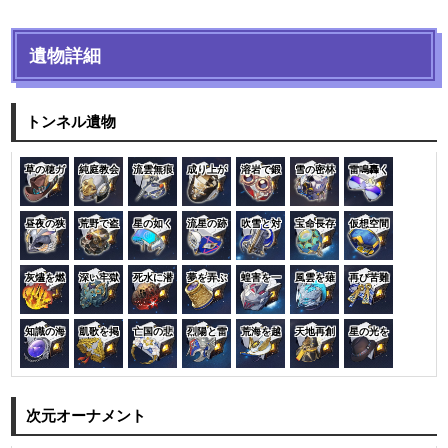
遺物詳細
トンネル遺物
草の穂ガ
純庭教会
流雲無痕
成り上が
溶岩で鍛
雪の密林
雷鳴轟く
昼夜の狭
荒野で盗
星の如く
流星の跡
吹雪と対
宝命長存
仮想空間
灰燼を燃
深い牢獄
死水に潜
夢を弄ぶ
蝗害を一
風雲を薙
再び苦難
知識の海
凱歌を掲
亡国の悲
烈陽と雷
荒海を越
天地再創
星の光を
次元オーナメント