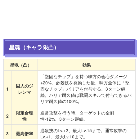
星魂（キャラ限凸）
星魂（凸）
効果
「堅固なチップ」を持つ味方の会心ダメージ
+20%。必殺技を発動した後、味方全体に「堅
囚人のジ
1
固なチップ」バリアを付与する、3ターン継
レンマ
続。バリア耐久値は戦闘スキルで付与できるバ
リア耐久値の100%。
限定合理
通常攻撃を行う時、ターゲットの全耐
2
性
性-12%、3ターン継続。
必殺技のLv.+2、最大Lv.15まで。通常攻撃の
3
最高倍率
Lv.+1、最大Lv.10まで。