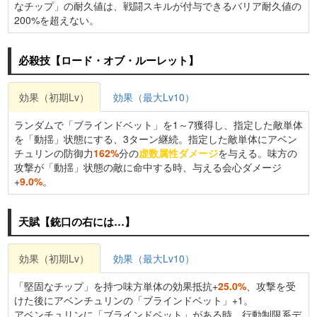
なチップ」の耐久値は、戦闘スキルが付与できるバリア耐久値の
200%を超えない。
必殺技【ロード・オブ・ルーレット】
効果（初期Lv）
効果（最大Lv10）
ランダムで「ブラインドベット」を1～7獲得し、指定した敵単体
を「動揺」状態にする、3ターン継続。指定した敵単体にアベン
チュリンの防御力
162%
分の
虚数属性ダメージ
を与える。味方の
攻撃が「動揺」状態の敵に命中する時、与える会心ダメージ
+
9.0%
。
天賦【銃口の右には…】
効果（初期Lv）
効果（最大Lv10）
「堅固なチップ」を持つ味方単体の効果抵抗+
25.0%
、攻撃を受
けた後にアベンチュリンの「ブラインドベット」+1。
アベンチュリンに「ブラインドベット」がある時、行動制限系デ