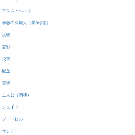
マダム・ヘルタ
帰忘の流離人（星5停雲）
乱破
霊砂
飛霄
椒丘
雲璃
主人公（調和）
ジェイド
ブートヒル
サンデー