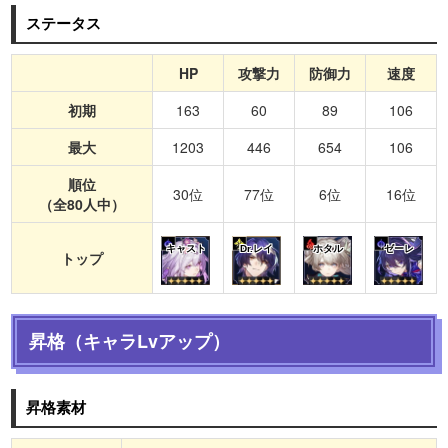
ステータス
HP
攻撃力
防御力
速度
初期
163
60
89
106
最大
1203
446
654
106
順位
30位
77位
6位
16位
（全80人中）
キャスト
Dr.レイ
ホタル
ゼーレ
トップ
昇格（キャラLvアップ）
昇格素材