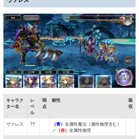
キャラク
レ
弱
耐性
吸
ター名
ベ
点
収
ル
ヴァレス
??
（青）
全属性魔法（属性物理含む）
／
（赤）
全属性物理