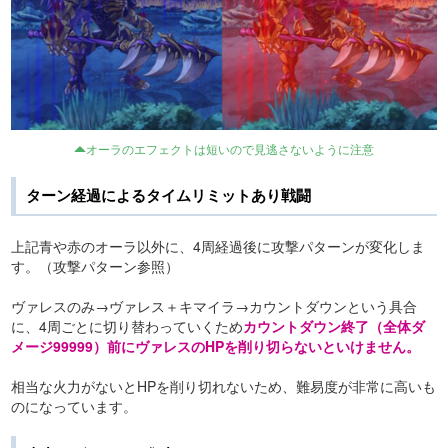
オーラのエフェクトは短いので見逃さないように注意
ターン経過によるタイムリミットあり戦闘
上記青や赤のオーラ以外に、4周経過後に攻撃パターンが変化しま
す。（攻撃パターン参照）
ヴァレスのみ→ヴァレス＋キマイラ→カウントダウンという具合
に、4周ごとに切り替わっていくため
カウントダウン終了（全体ダ
メージ99999）前にヴァレスのHPを削り切らないといけません。
相当な火力がないとHPを削り切れないため、難易度が非常に高いも
のになっています。