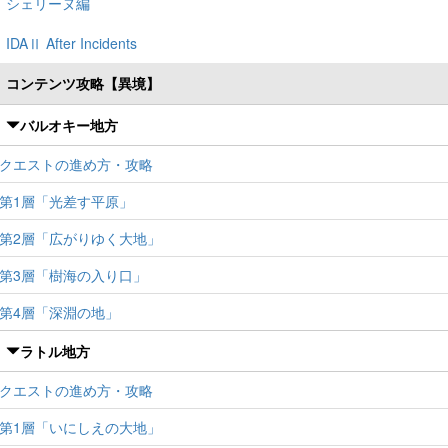
シェリーヌ編
IDAⅡ After Incidents
コンテンツ攻略【異境】
バルオキー地方
クエストの進め方・攻略
第1層「光差す平原」
第2層「広がりゆく大地」
第3層「樹海の入り口」
第4層「深淵の地」
ラトル地方
クエストの進め方・攻略
第1層「いにしえの大地」