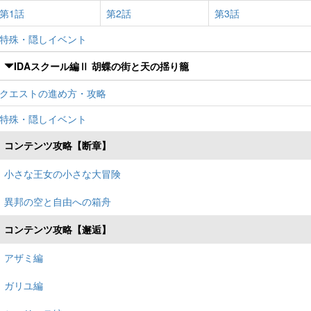
第1話
第2話
第3話
特殊・隠しイベント
IDAスクール編Ⅱ 胡蝶の街と天の揺り籠
クエストの進め方・攻略
特殊・隠しイベント
コンテンツ攻略【断章】
小さな王女の小さな大冒険
異邦の空と自由への箱舟
コンテンツ攻略【邂逅】
アザミ編
ガリユ編