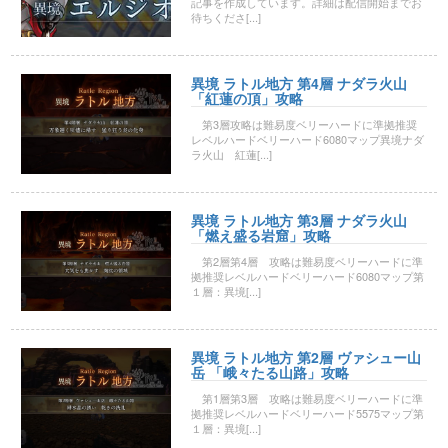
記事を作成しています。詳細は配信開始までお
待ちくださ[...]
異境 ラトル地方 第4層 ナダラ火山
「紅蓮の頂」攻略
第3層攻略は難易度ベリーハードに準拠推奨
レベルハードベリーハード6080マップ異境ナダ
ラ火山 紅蓮[...]
異境 ラトル地方 第3層 ナダラ火山
「燃え盛る岩窟」攻略
第2層第4層 攻略は難易度ベリーハードに準
拠推奨レベルハードベリーハード6080マップ第
１層：異境[...]
異境 ラトル地方 第2層 ヴァシュー山
岳 「峨々たる山路」攻略
第1層第3層 攻略は難易度ベリーハードに準
拠推奨レベルハードベリーハード5575マップ第
１層：異境[...]