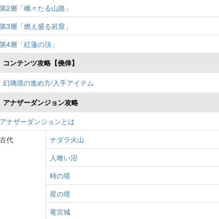
第2層「峨々たる山路」
第3層「燃え盛る岩窟」
第4層「紅蓮の頂」
コンテンツ攻略【僥倖】
幻璃境の進め方/入手アイテム
アナザーダンジョン攻略
アナザーダンジョンとは
古代
ナダラ火山
人喰い沼
時の塔
星の塔
竜宮城