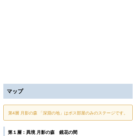
マップ
第4層 月影の森 「深淵の地」はボス部屋のみのステージです。
第１層：異境 月影の森 鏡花の間