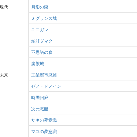
現代
月影の森
ミグランス城
ユニガン
蛇肝ダマク
不思議の森
魔獣城
未来
工業都市廃墟
ゼノ・ドメイン
時層回廊
次元戦艦
サキの夢意識
マユの夢意識