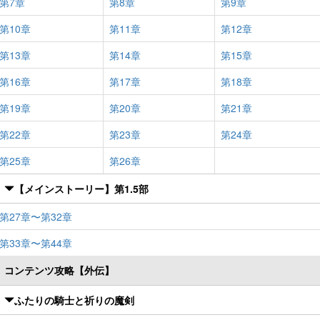
第7章
第8章
第9章
第10章
第11章
第12章
第13章
第14章
第15章
第16章
第17章
第18章
第19章
第20章
第21章
第22章
第23章
第24章
第25章
第26章
【メインストーリー】第1.5部
第27章〜第32章
第33章〜第44章
コンテンツ攻略【外伝】
ふたりの騎士と祈りの魔剣