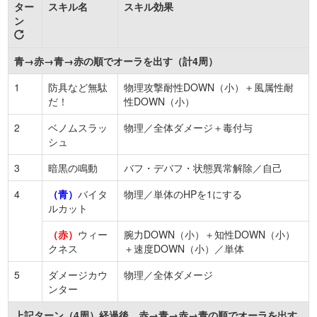
ター
スキル名
スキル効果
ン
青→赤→青→赤の順でオーラを出す（計4周）
1
防具など無駄
物理攻撃耐性DOWN（小）＋風属性耐
だ！
性DOWN（小）
2
ベノムスラッ
物理／全体ダメージ＋毒付与
シュ
3
暗黒の鳴動
バフ・デバフ・状態異常解除／自己
4
（青）
バイタ
物理／単体のHPを1にする
ルカット
（赤）
ウィー
腕力DOWN（小）＋知性DOWN（小）
クネス
＋速度DOWN（小）／単体
5
ダメージカウ
物理／全体ダメージ
ンター
上記ターン（4周）経過後 赤→青→赤→青の順でオーラを出す