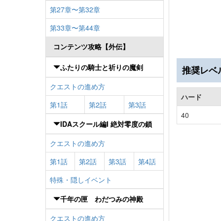
第27章〜第32章
第33章〜第44章
コンテンツ攻略【外伝】
ふたりの騎士と祈りの魔剣
推奨レベ
クエストの進め方
ハード
第1話
第2話
第3話
40
IDAスクール編I 絶対零度の鎖
クエストの進め方
第1話
第2話
第3話
第4話
特殊・隠しイベント
千年の匣 わだつみの神殿
クエストの進め方