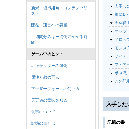
入手し
新規・復帰組向けコンテンツリ
スト
推奨レ
天冥値
開発・運営への要望
マップ
１週間分のキー消化にかかる時
ドロッ
間
モンス
ゲーム中のヒント
フィア
フィア
キャラクターの強化
ボス戦
属性と敵の弱点
この記
アナザーフォースの使い方
天冥値の意味を知る
入手した
食事について
記憶の書
記憶の書とは