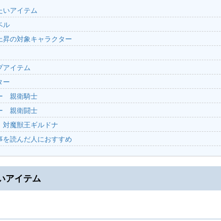
たいアイテム
ベル
上昇の対象キャラクター
プアイテム
ター
ー 親衛騎士
ー 親衛闘士
 対魔獣王ギルドナ
事を読んだ人におすすめ
いアイテム