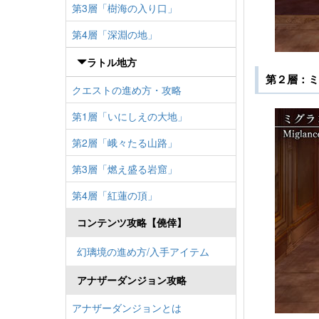
第3層「樹海の入り口」
第4層「深淵の地」
ラトル地方
第２層：ミ
クエストの進め方・攻略
第1層「いにしえの大地」
第2層「峨々たる山路」
第3層「燃え盛る岩窟」
第4層「紅蓮の頂」
コンテンツ攻略【僥倖】
幻璃境の進め方/入手アイテム
アナザーダンジョン攻略
アナザーダンジョンとは