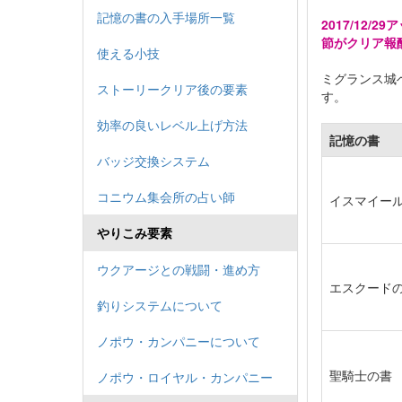
記憶の書の入手場所一覧
2017/12
節がクリア報
使える小技
ミグランス城
ストーリークリア後の要素
す。
効率の良いレベル上げ方法
記憶の書
バッジ交換システム
コニウム集会所の占い師
イスマイー
やりこみ要素
ウクアージとの戦闘・進め方
エスクード
釣りシステムについて
ノポウ・カンパニーについて
聖騎士の書
ノポウ・ロイヤル・カンパニー