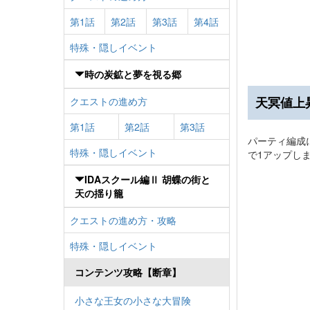
第1話
第2話
第3話
第4話
特殊・隠しイベント
時の炭鉱と夢を視る郷
天冥値上
クエストの進め方
第1話
第2話
第3話
パーティ編成
特殊・隠しイベント
で1アップし
IDAスクール編Ⅱ 胡蝶の街と
天の揺り籠
クエストの進め方・攻略
特殊・隠しイベント
コンテンツ攻略【断章】
小さな王女の小さな大冒険