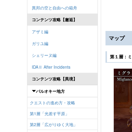
異邦の空と自由への箱舟
コンテンツ攻略【邂逅】
アザミ編
マップ
ガリユ編
シェリーヌ編
第１層：ミ
IDAⅡ After Incidents
コンテンツ攻略【異境】
バルオキー地方
クエストの進め方・攻略
第1層「光差す平原」
第2層「広がりゆく大地」