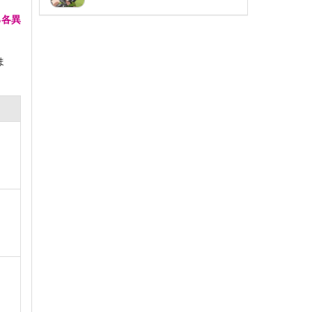
る各異
ま