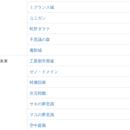
ミグランス城
ユニガン
蛇肝ダマク
不思議の森
魔獣城
未来
工業都市廃墟
ゼノ・ドメイン
時層回廊
次元戦艦
サキの夢意識
マユの夢意識
空中庭園