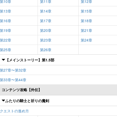
第10章
第11章
第12章
第13章
第14章
第15章
第16章
第17章
第18章
第19章
第20章
第21章
第22章
第23章
第24章
第25章
第26章
【メインストーリー】第1.5部
第27章〜第32章
第33章〜第44章
コンテンツ攻略【外伝】
ふたりの騎士と祈りの魔剣
クエストの進め方