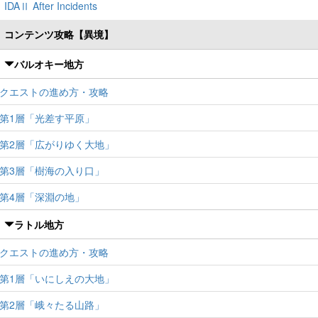
IDAⅡ After Incidents
コンテンツ攻略【異境】
バルオキー地方
クエストの進め方・攻略
第1層「光差す平原」
第2層「広がりゆく大地」
第3層「樹海の入り口」
第4層「深淵の地」
ラトル地方
クエストの進め方・攻略
第1層「いにしえの大地」
第2層「峨々たる山路」