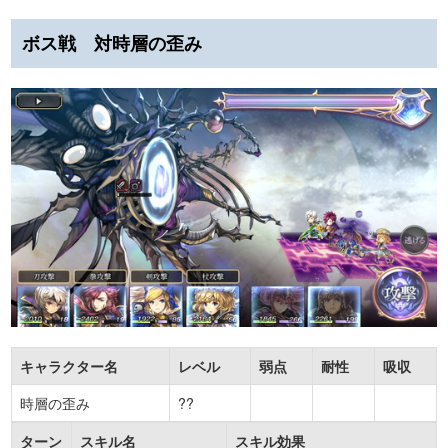
ボス戦 対時層の歪み
キャラクター名
レベル
弱点
耐性
吸収
時層の歪み
??
ターン
スキル名
スキル効果