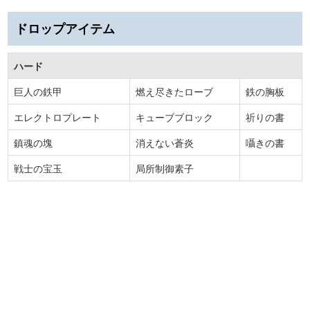
ドロップアイテム
ハード
巨人の鉄甲
燃え尽きたローブ
鉄の胸板
エレクトロプレート
キューブブロック
祈りの書
鎮魂の塊
消えない蒼炎
囁きの書
戦士の宝玉
局所制御素子