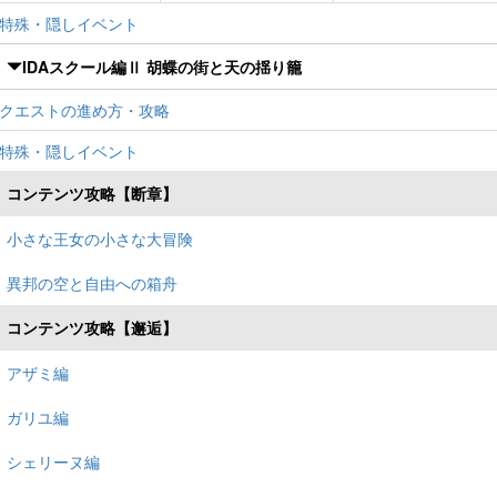
特殊・隠しイベント
IDAスクール編Ⅱ 胡蝶の街と天の揺り籠
クエストの進め方・攻略
特殊・隠しイベント
コンテンツ攻略【断章】
小さな王女の小さな大冒険
異邦の空と自由への箱舟
コンテンツ攻略【邂逅】
アザミ編
ガリユ編
シェリーヌ編