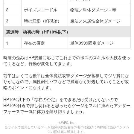
2
ポイズンニードル
物理／単体ダメージ＋毒
3
時の幻影（幻視胎）
魔法／火属性全体ダメージ
震源時 劫初の時（HP10%以下）
1
存在の否定
単体9999固定ダメージ
時層の歪みはHP残量に応じてこれまでのボスのスキルや大技を使っ
てくるなど、行動が変化してきます。
前半はよくても後半は全体魔法攻撃ダメージが蓄積してジリ貧にな
りがちなので、属性耐性バフなどで満遍なく対処していくことが攻
略のポイントになります。
HP10%以下の「存在の否定」をできるだけ受けたくないので、
HP10%付近で押し切れると思ったらゲージをフルに溜めたアナザー
フォースで一気に体力を削り切りましょう。
©WFS, Inc.
当サイトで使用しているゲーム画像や製品名等の著作権並びに商標権は当該コンテン
ツの提供元に帰属します。