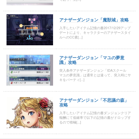
アナザーダンジョン「魔獣城」攻略
入手したいアイテム記憶の書2017/12/29アップ
デートにより、キャラクターのアナザースタイ
ルへのCC素[...]
アナザーダンジョン「マユの夢意
識」攻略
突入条件アナザーダンジョン「IDAスクール
マユの夢意識」は通常とは違って、突入時にサ
キをパーティ[...]
アナザーダンジョン「不思議の森」
攻略
入手したいアイテム記憶の書ダンジョンクリア
報酬にて低確率で以下の記憶の書がドロップす
るので積極[...]