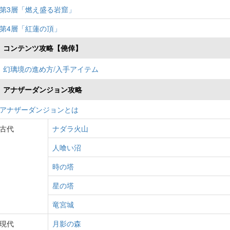
第3層「燃え盛る岩窟」
第4層「紅蓮の頂」
コンテンツ攻略【僥倖】
幻璃境の進め方/入手アイテム
アナザーダンジョン攻略
アナザーダンジョンとは
古代
ナダラ火山
人喰い沼
時の塔
星の塔
竜宮城
現代
月影の森