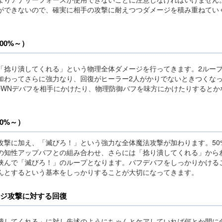
ができないので、確実に相手の攻撃に耐えつつダメージを積み重ねてい
。
00%～）
「捻り潰してくれる」という物理全体ダメージを行ってきます。2ルー
加わってさらに強力なり、回復がヒーラー2人がかりでないときつくな
OWNデバフを相手にかけたり、物理防御バフを味方にかけたりするとか
0%～）
攻撃に加え、「滅びろ！」という強力な全体魔法攻撃が加わります。50
の知性アップバフとの組み合わせ、さらには「捻り潰してくれる」から
挟んで「滅びろ！」のループとなります。バフデバフをしっかりかける
んとするという基本をしっかりすることが大切になってきます。
ジ攻撃に対する回復
潰してくれる」に対し先述のようにちゃんとケアしていれば何とか間に