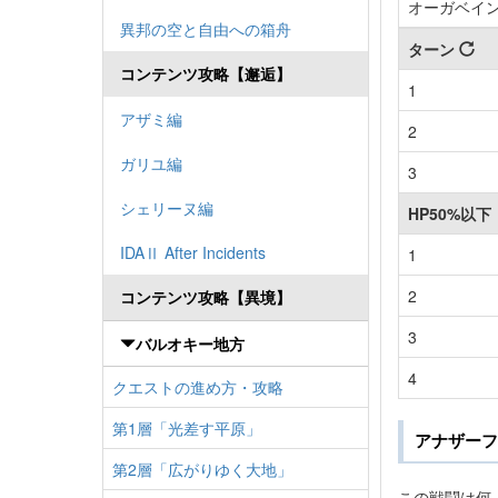
オーガベイ
異邦の空と自由への箱舟
ターン
コンテンツ攻略【邂逅】
1
アザミ編
2
ガリユ編
3
シェリーヌ編
HP50%以
IDAⅡ After Incidents
1
2
コンテンツ攻略【異境】
3
バルオキー地方
4
クエストの進め方・攻略
第1層「光差す平原」
アナザーフ
第2層「広がりゆく大地」
この戦闘は何