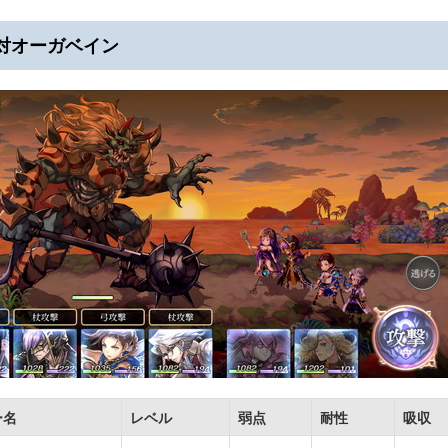
対オーガベイン
ー名
レベル
弱点
耐性
吸収