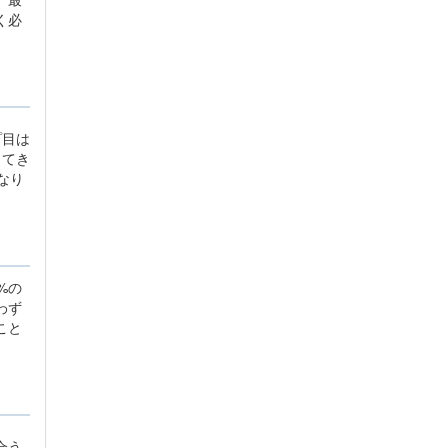
く必
プ目は
ってき
なり
%の
わず
こと
合う