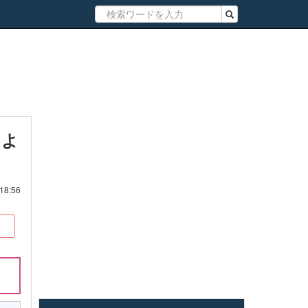
えよ
8:56