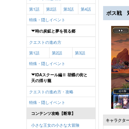
第1話
第2話
第3話
第4話
ボス戦 
特殊・隠しイベント
時の炭鉱と夢を視る郷
クエストの進め方
第1話
第2話
第3話
特殊・隠しイベント
IDAスクール編Ⅱ 胡蝶の街と
天の揺り籠
クエストの進め方・攻略
特殊・隠しイベント
コンテンツ攻略【断章】
キャラクタ
小さな王女の小さな大冒険