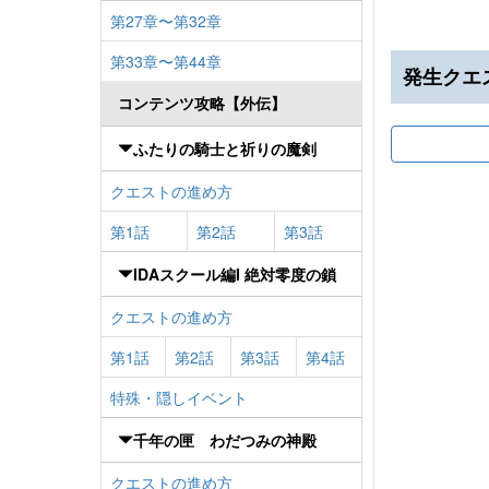
第27章〜第32章
第33章〜第44章
発生クエ
コンテンツ攻略【外伝】
ふたりの騎士と祈りの魔剣
クエストの進め方
第1話
第2話
第3話
IDAスクール編I 絶対零度の鎖
クエストの進め方
第1話
第2話
第3話
第4話
特殊・隠しイベント
千年の匣 わだつみの神殿
クエストの進め方