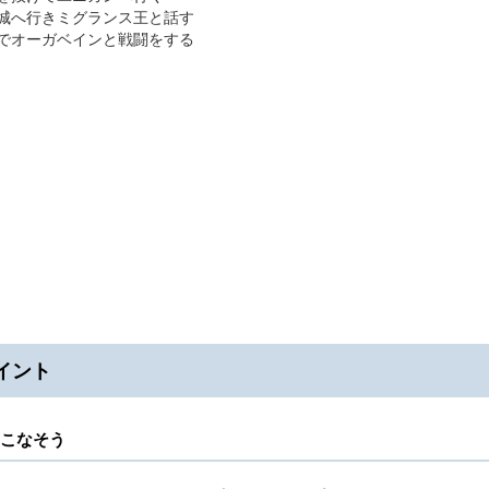
ス城へ行きミグランス王と話す
原でオーガベインと戦闘をする
イント
こなそう