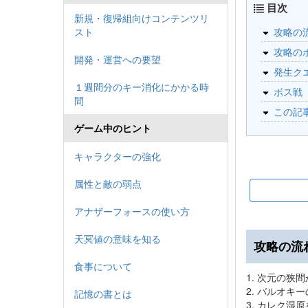
目次
新規・復帰組向けコンテンツリ
スト
攻略の
攻略の
開発・運営への要望
発生ク
１週間分のキー消化にかかる時
ボス戦
間
この記
ゲーム中のヒント
キャラクターの強化
属性と敵の弱点
アナザーフォースの使い方
天冥値の意味を知る
攻略の流
食事について
1. 次元の狭
2. バルオキ
記憶の書とは
3. カレク湿