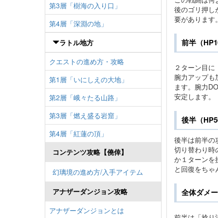
第3層「樹海の入り口」
後のゴリ押し
要があります
第4層「深淵の地」
前半（HP1
ラトル地方
クエストの進め方・攻略
２ターン目に
腕力アップも
第1層「いにしえの大地」
ます。腕力D
安定します。
第2層「峨々たる山路」
第3層「燃え盛る岩窟」
後半（HP5
第4層「紅蓮の頂」
後半は前半の
切り替わり時
コンテンツ攻略【僥倖】
か１ターンを
と回復をちゃ
幻璃境の進め方/入手アイテム
アナザーダンジョン攻略
全体ダメー
アナザーダンジョンとは
前半は「捻り