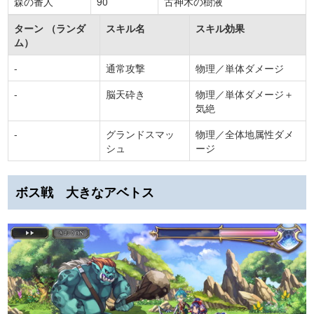
森の番人
90
古神木の樹液
ターン （ランダ
スキル名
スキル効果
ム）
-
通常攻撃
物理／単体ダメージ
-
脳天砕き
物理／単体ダメージ＋
気絶
-
グランドスマッ
物理／全体地属性ダメ
シュ
ージ
ボス戦 大きなアベトス