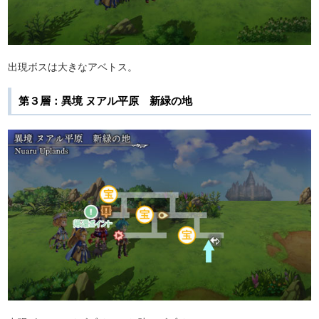
出現ボスは大きなアベトス。
第３層：異境 ヌアル平原 新緑の地