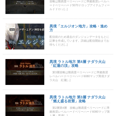
攻略は難易度ベリーハードに準拠推奨レベルハ
ードベリーハード5070ドロップアイテムフィー
ルドドロッ[...]
異境「エルジオン地方」攻略・進め
方
配信前のため過去のダンジョンデータをもとに
記事を作成しています。詳細は配信開始までお
待ちくださ[...]
異境 ラトル地方 第4層 ナダラ火山
「紅蓮の頂」攻略
第3層攻略は難易度ベリーハードに準拠推奨
レベルハードベリーハード6080マップ異境ナダ
ラ火山 紅蓮[...]
異境 ラトル地方 第3層 ナダラ火山
「燃え盛る岩窟」攻略
第2層第4層 攻略は難易度ベリーハードに準
拠推奨レベルハードベリーハード6080マップ第
１層：異境[...]