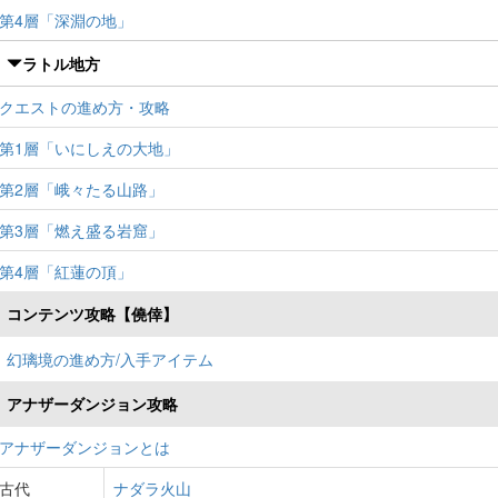
第4層「深淵の地」
ラトル地方
クエストの進め方・攻略
第1層「いにしえの大地」
第2層「峨々たる山路」
第3層「燃え盛る岩窟」
第4層「紅蓮の頂」
コンテンツ攻略【僥倖】
幻璃境の進め方/入手アイテム
アナザーダンジョン攻略
アナザーダンジョンとは
古代
ナダラ火山