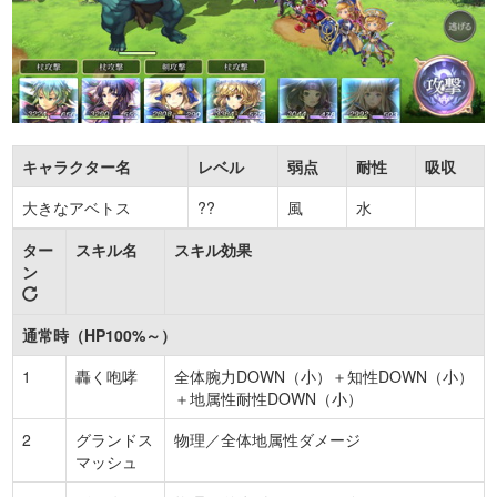
キャラクター名
レベル
弱点
耐性
吸収
大きなアベトス
??
風
水
ター
スキル名
スキル効果
ン
通常時（HP100%～）
1
轟く咆哮
全体腕力DOWN（小）＋知性DOWN（小）
＋地属性耐性DOWN（小）
2
グランドス
物理／全体地属性ダメージ
マッシュ