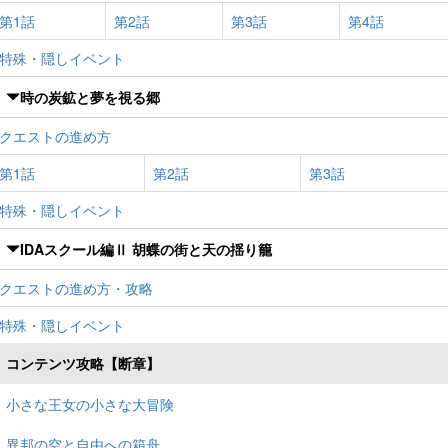
第1話
第2話
第3話
第4話
特殊・隠しイベント
時の炭鉱と夢を視る郷
クエストの進め方
第1話
第2話
第3話
特殊・隠しイベント
IDAスクール編Ⅱ 胡蝶の街と天の揺り籠
クエストの進め方・攻略
特殊・隠しイベント
コンテンツ攻略【断章】
小さな王女の小さな大冒険
異邦の空と自由への箱舟