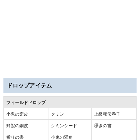
ドロップアイテム
フィールドドロップ
小鬼の歪皮
クミン
上級秘伝巻子
野獣の鋼皮
クミンシード
囁きの書
祈りの書
小鬼の翠角