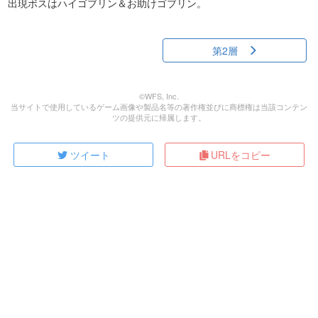
出現ボスはハイゴブリン＆お助けゴブリン。
第2層
©WFS, Inc.
当サイトで使用しているゲーム画像や製品名等の著作権並びに商標権は当該コンテン
ツの提供元に帰属します。
ツイート
URLをコピー