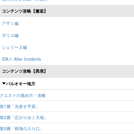
コンテンツ攻略【邂逅】
アザミ編
ガリユ編
シェリーヌ編
IDAⅡ After Incidents
コンテンツ攻略【異境】
バルオキー地方
クエストの進め方・攻略
第1層「光差す平原」
第2層「広がりゆく大地」
第3層「樹海の入り口」