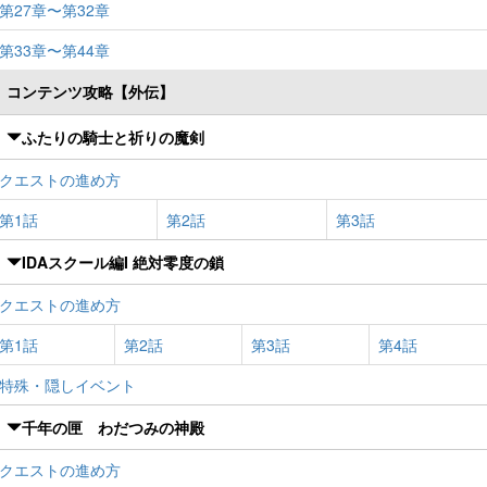
第27章〜第32章
第33章〜第44章
コンテンツ攻略【外伝】
ふたりの騎士と祈りの魔剣
クエストの進め方
第1話
第2話
第3話
IDAスクール編I 絶対零度の鎖
クエストの進め方
第1話
第2話
第3話
第4話
特殊・隠しイベント
千年の匣 わだつみの神殿
クエストの進め方