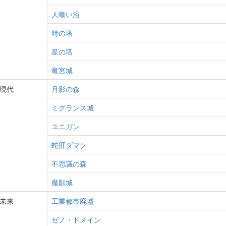
人喰い沼
時の塔
星の塔
竜宮城
現代
月影の森
ミグランス城
ユニガン
蛇肝ダマク
不思議の森
魔獣城
未来
工業都市廃墟
ゼノ・ドメイン