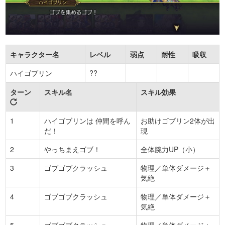
キャラクター名
レベル
弱点
耐性
吸収
ハイゴブリン
??
ターン
スキル名
スキル効果
1
ハイゴブリンは 仲間を呼ん
お助けゴブリン2体が出
だ！
現
2
やっちまえゴブ！
全体腕力UP（小）
3
ゴブゴブクラッシュ
物理／単体ダメージ＋
気絶
4
ゴブゴブクラッシュ
物理／単体ダメージ＋
気絶