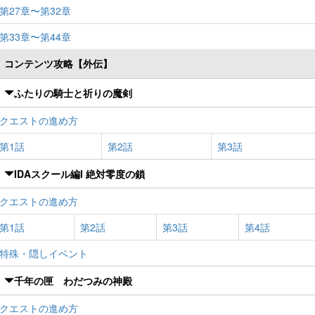
第27章〜第32章
第33章〜第44章
コンテンツ攻略【外伝】
ふたりの騎士と祈りの魔剣
クエストの進め方
第1話
第2話
第3話
IDAスクール編I 絶対零度の鎖
クエストの進め方
第1話
第2話
第3話
第4話
特殊・隠しイベント
千年の匣 わだつみの神殿
クエストの進め方