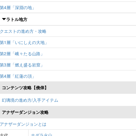
第4層「深淵の地」
ラトル地方
クエストの進め方・攻略
第1層「いにしえの大地」
第2層「峨々たる山路」
第3層「燃え盛る岩窟」
第4層「紅蓮の頂」
コンテンツ攻略【僥倖】
幻璃境の進め方/入手アイテム
アナザーダンジョン攻略
アナザーダンジョンとは
古代
ナダラ火山