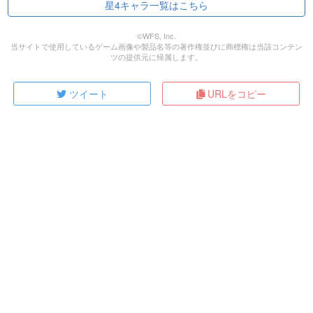
星4キャラ一覧はこちら
©WFS, Inc.
当サイトで使用しているゲーム画像や製品名等の著作権並びに商標権は当該コンテン
ツの提供元に帰属します。
ツイート
URLをコピー