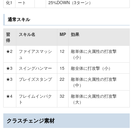
化1
ート
25%DOWN（3ターン）
通常スキル
習
スキル名
MP
効果
得
★2
ファイアスマッシ
12
敵単体に火属性の打攻撃
ュ
（小）
★3
スイングハンマー
15
敵全体に打攻撃（小）
★3
ブレイズスタンプ
22
敵単体に火属性の打攻撃
（中）
★4
フレイムインパク
32
敵単体に火属性の打攻撃
ト
（大）
クラスチェンジ素材