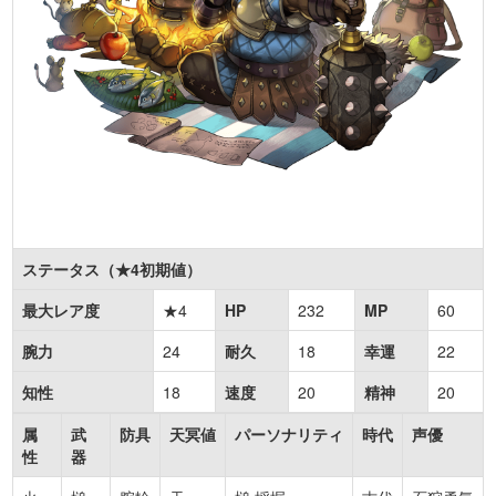
ステータス（★4初期値）
最大レア度
★4
HP
232
MP
60
腕力
24
耐久
18
幸運
22
知性
18
速度
20
精神
20
属
武
防具
天冥値
パーソナリティ
時代
声優
性
器