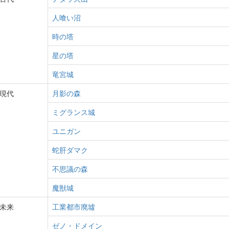
人喰い沼
時の塔
星の塔
竜宮城
現代
月影の森
ミグランス城
ユニガン
蛇肝ダマク
不思議の森
魔獣城
未来
工業都市廃墟
ゼノ・ドメイン