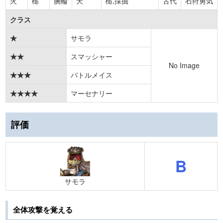
火
槌
腕輪
天
槌,採掘
古代
石狩勇気
クラス
★
サモラ
★★
スマッシャー
No Image
★★★
バトルメイス
★★★★
マーセナリー
評価
B
サモラ
全体攻撃を覚える