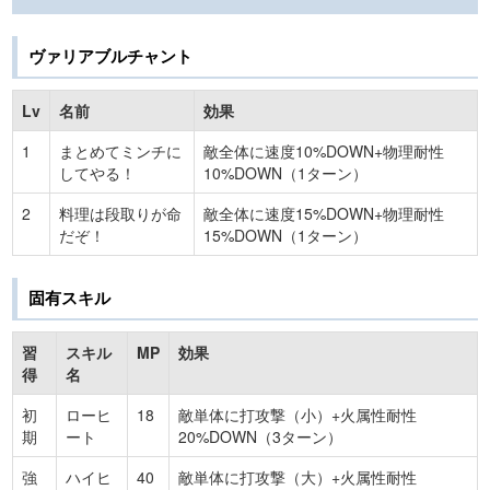
ヴァリアブルチャント
Lv
名前
効果
1
まとめてミンチに
敵全体に速度10%DOWN+物理耐性
してやる！
10%DOWN（1ターン）
2
料理は段取りが命
敵全体に速度15%DOWN+物理耐性
だぞ！
15%DOWN（1ターン）
固有スキル
習
スキル
MP
効果
得
名
初
ローヒ
18
敵単体に打攻撃（小）+火属性耐性
期
ート
20%DOWN（3ターン）
強
ハイヒ
40
敵単体に打攻撃（大）+火属性耐性