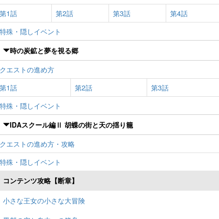
第1話
第2話
第3話
第4話
特殊・隠しイベント
時の炭鉱と夢を視る郷
クエストの進め方
第1話
第2話
第3話
特殊・隠しイベント
IDAスクール編Ⅱ 胡蝶の街と天の揺り籠
クエストの進め方・攻略
特殊・隠しイベント
コンテンツ攻略【断章】
小さな王女の小さな大冒険