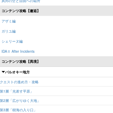
異邦の空と自由への箱舟
コンテンツ攻略【邂逅】
アザミ編
ガリユ編
シェリーヌ編
IDAⅡ After Incidents
コンテンツ攻略【異境】
バルオキー地方
クエストの進め方・攻略
第1層「光差す平原」
第2層「広がりゆく大地」
第3層「樹海の入り口」