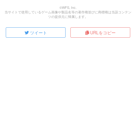
©WFS, Inc.
当サイトで使用しているゲーム画像や製品名等の著作権並びに商標権は当該コンテン
ツの提供元に帰属します。
ツイート
URLをコピー