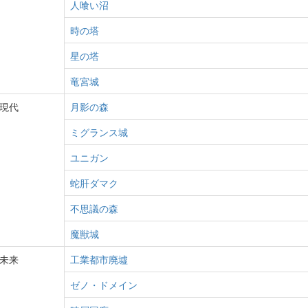
人喰い沼
時の塔
星の塔
竜宮城
現代
月影の森
ミグランス城
ユニガン
蛇肝ダマク
不思議の森
魔獣城
未来
工業都市廃墟
ゼノ・ドメイン