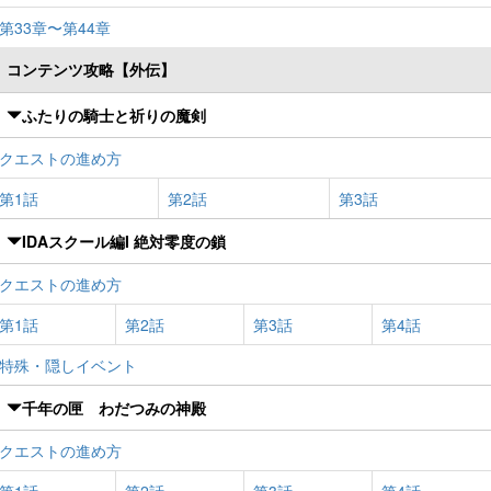
第33章〜第44章
コンテンツ攻略【外伝】
ふたりの騎士と祈りの魔剣
クエストの進め方
第1話
第2話
第3話
IDAスクール編I 絶対零度の鎖
クエストの進め方
第1話
第2話
第3話
第4話
特殊・隠しイベント
千年の匣 わだつみの神殿
クエストの進め方