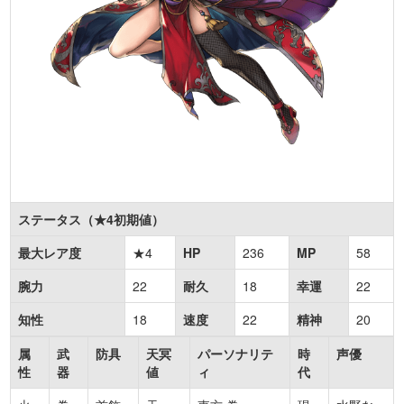
ステータス（★4初期値）
最大レア度
★4
HP
236
MP
58
腕力
22
耐久
18
幸運
22
知性
18
速度
22
精神
20
属
武
防具
天冥
パーソナリテ
時
声優
性
器
値
ィ
代