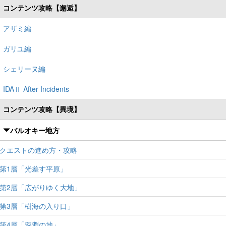
コンテンツ攻略【邂逅】
アザミ編
ガリユ編
シェリーヌ編
IDAⅡ After Incidents
コンテンツ攻略【異境】
バルオキー地方
クエストの進め方・攻略
第1層「光差す平原」
第2層「広がりゆく大地」
第3層「樹海の入り口」
第4層「深淵の地」