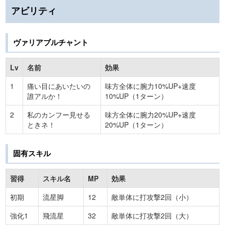
アビリティ
ヴァリアブルチャント
Lv
名前
効果
1
痛い目にあいたいの
味方全体に腕力10%UP+速度
誰アルか！
10%UP（1ターン）
2
私のカンフー見せる
味方全体に腕力20%UP+速度
ときネ！
20%UP（1ターン）
固有スキル
習得
スキル名
MP
効果
初期
流星脚
12
敵単体に打攻撃2回（小）
強化1
飛流星
32
敵単体に打攻撃2回（大）