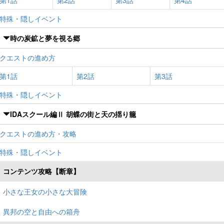
第1話
第2話
第3話
第4話
特殊・隠しイベント
時の炭鉱と夢を視る郷
クエストの進め方
第1話
第2話
第3話
特殊・隠しイベント
IDAスクール編Ⅱ 胡蝶の街と天の揺り籠
クエストの進め方・攻略
特殊・隠しイベント
コンテンツ攻略【断章】
小さな王女の小さな大冒険
異邦の空と自由への箱舟