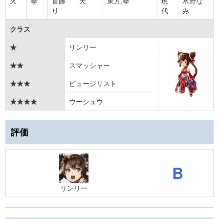
火
拳
首飾
天
東方,拳
現
水野な
り
代
み
クラス
★
リンリー
★★
スマッシャー
★★★
ピュージリスト
★★★★
ウーシュウ
評価
B
リンリー