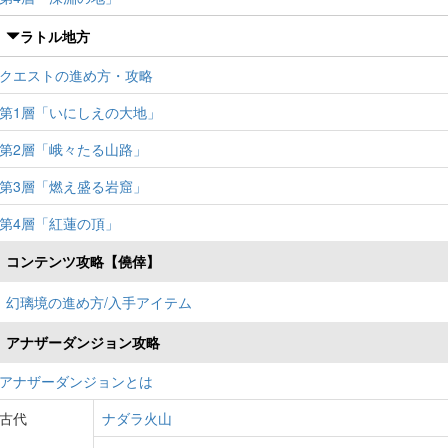
ラトル地方
クエストの進め方・攻略
第1層「いにしえの大地」
第2層「峨々たる山路」
第3層「燃え盛る岩窟」
第4層「紅蓮の頂」
コンテンツ攻略【僥倖】
幻璃境の進め方/入手アイテム
アナザーダンジョン攻略
アナザーダンジョンとは
古代
ナダラ火山