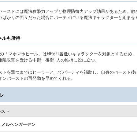
バーストには魔法攻撃力アップと物理防御力アップ効果があるため、敵
点ばかりの面々だった場合にパーティにいる魔法キャラクターと組ませ
キルも所持
ルの「マホマホヒール」はHPが1番低いキャラクターを対象とするため、
距離攻撃を受ける中衛・後衛1人の維持に役に立つ。
ストを撃つまではヒーラーとしてパーティを補助し、自身のバースト後
オンバーストの再発動を早めてくれる。
ル
ースト
メルヘンガーデン