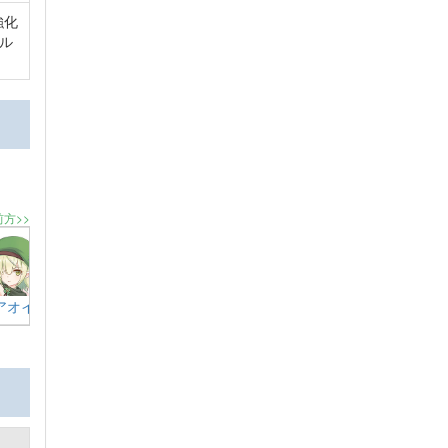
強化
ル
。
前方>>
アオイ
ハツネ
ミサキ
キャル
ミサト