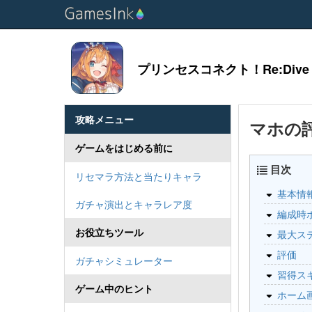
プリンセスコネクト！Re:Dive
攻略メニュー
マホの
ゲームをはじめる前に
目次
リセマラ方法と当たりキャラ
基本情
ガチャ演出とキャラレア度
編成時
お役立ちツール
最大ス
評価
ガチャシミュレーター
習得ス
ゲーム中のヒント
ホーム