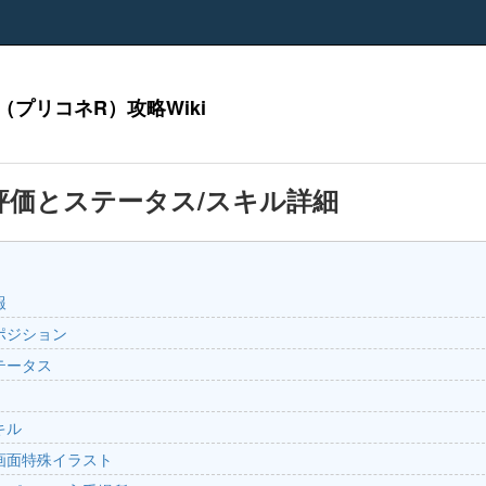
（プリコネR）攻略Wiki
評価とステータス/スキル詳細
報
ポジション
テータス
キル
画面特殊イラスト