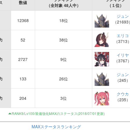
ス
数値
（全対象 48人中）
（１位）
ジュン
12368
18位
（21693
エリコ
力
52
38位
（3713
イリヤ
力
2727
9位
（3767
ジュン
力
133
26位
（245
クウカ
力
204
3位
（235
RANK9/Lv100/装備強化MAXのステータス(2018/07/01更新)
MAXステータスランキング