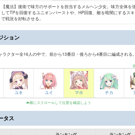
【魔法】後衛で味方のサポートを担当するメルヘン少女。味方全体を
してTPを回復するユニオンバーストや、HP回復、敵を暗闇にするスキ
で戦況を好転させる。
ジション
ャラクター全16人の中で、前から13番目・後ろから4番目に編成される
ユキ
ユイ
マホ
チカ
横にスクロールして位置を確認しよう
ータス
ランキング
ランキング