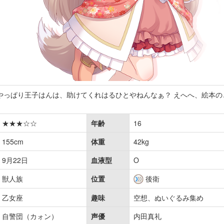
やっぱり王子はんは、助けてくれはるひとやねんなぁ？ えへへ、絵本の
★★★☆☆
年齢
16
155cm
体重
42kg
9月22日
血液型
O
獣人族
位置
後衛
乙女座
趣味
空想、ぬいぐるみ集め
自警団（カォン）
声優
内田真礼