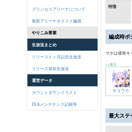
特徴
プリンセスアリーナについて
最新アリーナオススメ編成
やりこみ要素
編成時ポ
生放送まとめ
マホは後衛キ
リリース１ヶ月記念生放送
<<後方
リリース直前生放送
運営データ
キョウカ
カウントダウンイラスト
DL&メンテナンス記録等
最大ステ