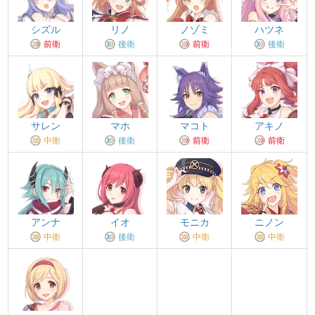
ハツネ
シズル
リノ
ノゾミ
後衛
前衛
後衛
前衛
サレン
マホ
マコト
アキノ
中衛
後衛
前衛
前衛
アンナ
イオ
モニカ
ニノン
中衛
後衛
中衛
中衛