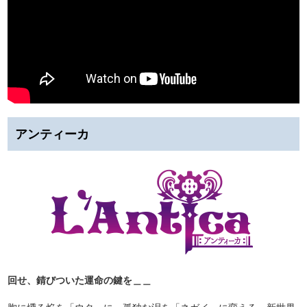
アンティーカ
回せ、錆びついた運命の鍵を＿＿
胸に燻る焔を「ウタ」に、孤独な泪を「ネガイ」に変える、新世界