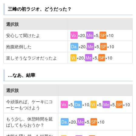
三峰の初ラジオ、どうだった？
選択肢
安心して聞けたよ
Vo.
×20,
Me
×5,
SP
×10
抱腹絶倒した
Da.
×20,
Me
×5,
SP
×10
楽しそうなラジオだったよ
Vi.
×20,
Me
×5,
SP
×10
…なあ、結華
選択肢
今頑張れば、ケーキにコ
Vo.
×5,
Da.
×10,
Vi.
×5,
Me
×5,
SP
×10
ーヒーもつけよう
もう少し、休憩時間を延
Da.
×20,
Me
×5,
SP
×10
ばしてもらおうか？