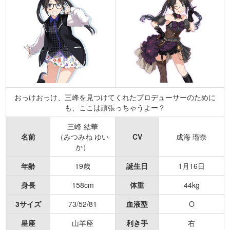
おっけおっけ、三峰を見つけてくれたプロデューサーのために
も、ここは頑張っちゃうよー？
三峰 結華
名前
（みつみね ゆい
CV
成海 瑠奈
か）
年齢
19歳
誕生日
1月16日
身長
158cm
体重
44kg
3サイズ
73/52/81
血液型
O
星座
山羊座
利き手
右