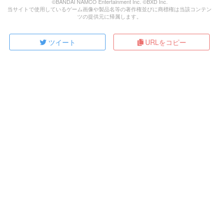
©BANDAI NAMCO Entertainment Inc. ©BXD Inc.
当サイトで使用しているゲーム画像や製品名等の著作権並びに商標権は当該コンテン
ツの提供元に帰属します。
ツイート
URLをコピー