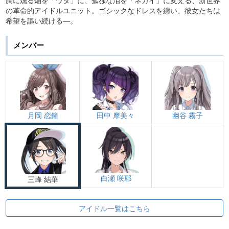
の革命的アイドルユニット。ゴシックなドレスを纏い、彼女たちは
希望を謳い続ける―。
メンバー
月岡 恋鐘
田中 摩美々
幽谷 霧子
白瀬 咲耶
三峰 結華
アイドル一覧はこちら