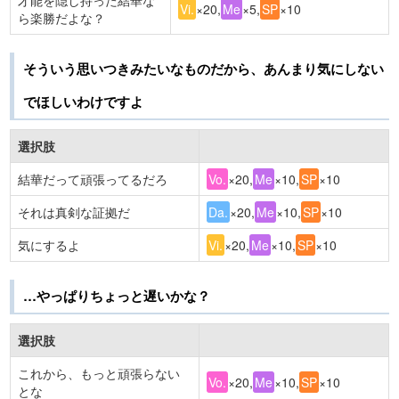
才能を隠し持った結華な
Vi.
×20,
Me
×5,
SP
×10
ら楽勝だよな？
そういう思いつきみたいなものだから、あんまり気にしない
でほしいわけですよ
選択肢
結華だって頑張ってるだろ
Vo.
×20,
Me
×10,
SP
×10
それは真剣な証拠だ
Da.
×20,
Me
×10,
SP
×10
気にするよ
Vi.
×20,
Me
×10,
SP
×10
…やっぱりちょっと遅いかな？
選択肢
これから、もっと頑張らない
Vo.
×20,
Me
×10,
SP
×10
とな