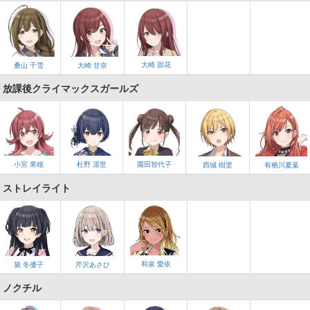
大崎 甜花
桑山 千雪
大崎 甘奈
放課後クライマックスガールズ
小宮 果穂
杜野 凛世
園田智代子
西城 樹里
有栖川夏葉
ストレイライト
和泉 愛依
黛 冬優子
芹沢あさひ
ノクチル