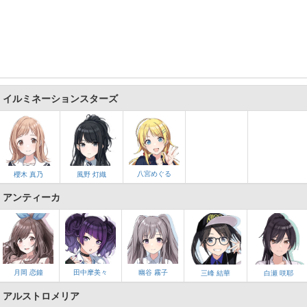
イルミネーションスターズ
八宮めぐる
櫻木 真乃
風野 灯織
アンティーカ
月岡 恋鐘
田中摩美々
幽谷 霧子
三峰 結華
白瀬 咲耶
アルストロメリア