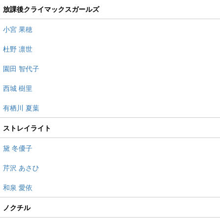
放課後クライマックスガールズ
小宮 果穂
杜野 凛世
園田 智代子
西城 樹里
有栖川 夏葉
ストレイライト
黛 冬優子
芹沢 あさひ
和泉 愛依
ノクチル