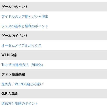
ゲーム中のヒント
アイドルのレア度とガシャ演出
フェスの基本と勝利のポイント
ゲーム内イベント
オータムメイプルボックス
W.I.N.G編
True End達成方法（Vi特化）
ファン感謝祭編
進め方、W.I.N.G編との違い
G.R.A.D編
進め方と攻略のポイント