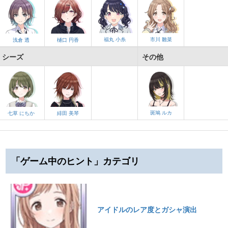
福丸 小糸
市川 雛菜
浅倉 透
樋口 円香
シーズ
その他
斑鳩 ルカ
七草 にちか
緋田 美琴
「ゲーム中のヒント」カテゴリ
アイドルのレア度とガシャ演出