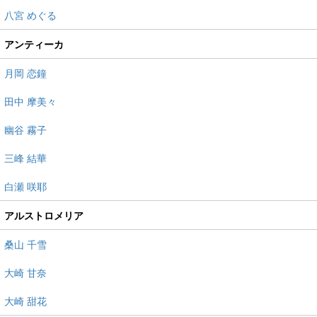
八宮 めぐる
アンティーカ
月岡 恋鐘
田中 摩美々
幽谷 霧子
三峰 結華
白瀬 咲耶
アルストロメリア
桑山 千雪
大崎 甘奈
大崎 甜花