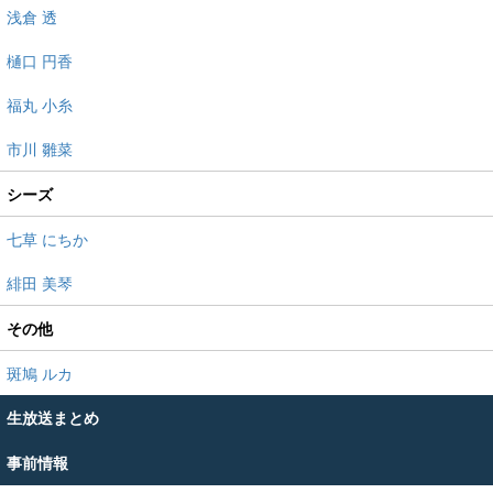
浅倉 透
樋口 円香
福丸 小糸
市川 雛菜
シーズ
七草 にちか
緋田 美琴
その他
斑鳩 ルカ
生放送まとめ
事前情報