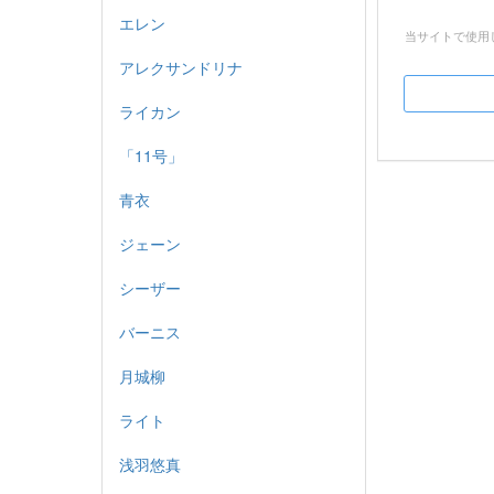
エレン
当サイトで使用
アレクサンドリナ
ライカン
「11号」
青衣
ジェーン
シーザー
バーニス
月城柳
ライト
浅羽悠真