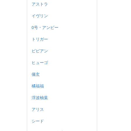
アストラ
イヴリン
0号・アンビー
トリガー
ビビアン
ヒューゴ
儀玄
橘福福
浮波柚葉
アリス
シード