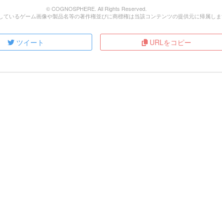
© COGNOSPHERE. All Rights Reserved.
しているゲーム画像や製品名等の著作権並びに商標権は当該コンテンツの提供元に帰属しま
ツイート
URLをコピー