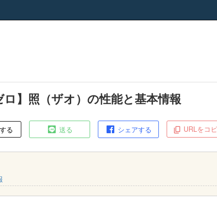
ゼロ】照（ザオ）の性能と基本情報
URLをコ
する
送る
シェアする
報