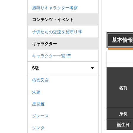
虚狩りキャラクター考察
コンテンツ・イベント
子供たちの交流を見守り隊
基本情報
キャラクター
キャラクター一覧
S級
猫宮又奈
名前
朱鳶
星見雅
身長
グレース
誕生日
クレタ