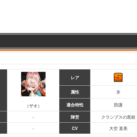
レア
属性
氷
適合特性
防護
（ザオ）
-
陣営
クランプスの黒枝
-
CV
大空 直美