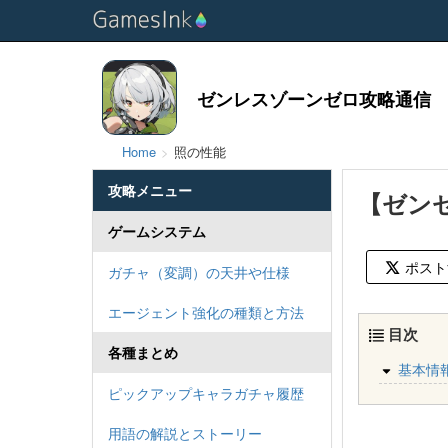
ゼンレスゾーンゼロ攻略通信
Home
照の性能
攻略メニュー
【ゼン
ゲームシステム
ポスト
ガチャ（変調）の天井や仕様
エージェント強化の種類と方法
目次
各種まとめ
基本情
ピックアップキャラガチャ履歴
用語の解説とストーリー