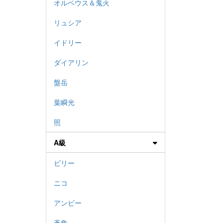
オルペウス＆鬼火
リュシア
イドリー
ダイアリン
盤岳
葉瞬光
照
A級
ビリー
ニコ
アンビー
蒼角