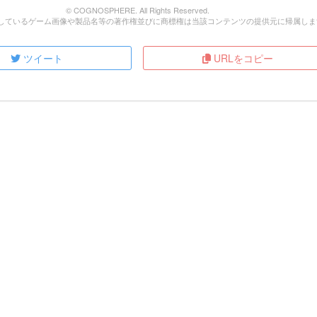
© COGNOSPHERE. All Rights Reserved.
しているゲーム画像や製品名等の著作権並びに商標権は当該コンテンツの提供元に帰属しま
ツイート
URLをコピー