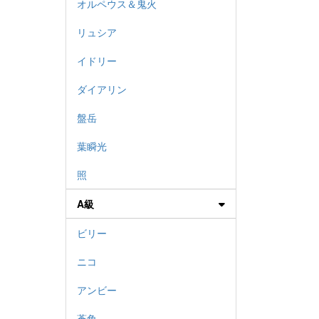
オルペウス＆鬼火
リュシア
イドリー
ダイアリン
盤岳
葉瞬光
照
A級
ビリー
ニコ
アンビー
蒼角