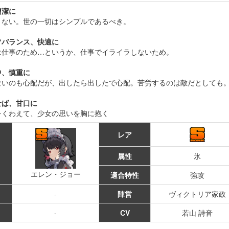
簡潔に
さない。世の一切はシンプルであるべき。
フバランス、快適に
は仕事のため…というか、仕事でイライラしないため。
中、慎重に
ないのも心配だが、出したら出したで心配。苦労するのは敵だとしても
せば、甘口に
をくわえて、少女の思いを胸に抱く
レア
属性
氷
エレン・ジョー
適合特性
強攻
-
陣営
ヴィクトリア家政
-
CV
若山 詩音