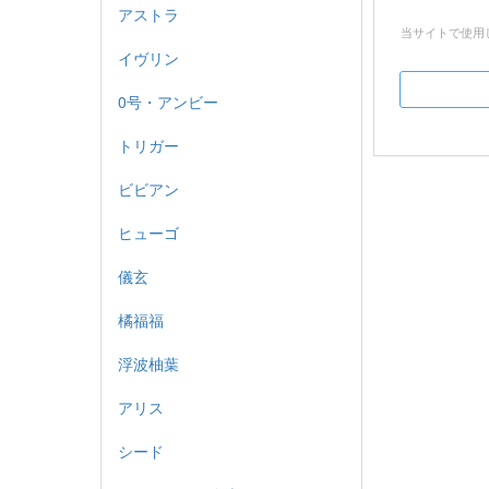
アストラ
当サイトで使用
イヴリン
0号・アンビー
トリガー
ビビアン
ヒューゴ
儀玄
橘福福
浮波柚葉
アリス
シード