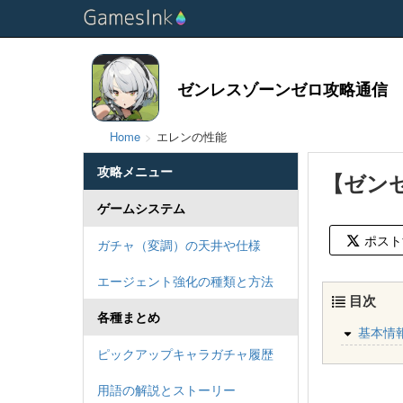
ゼンレスゾーンゼロ攻略通信
Home
エレンの性能
攻略メニュー
【ゼン
ゲームシステム
ポスト
ガチャ（変調）の天井や仕様
エージェント強化の種類と方法
目次
各種まとめ
基本情
ピックアップキャラガチャ履歴
用語の解説とストーリー