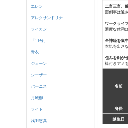
エレン
二言三言、
面倒事は通
アレクサンドリナ
ワークライ
ライカン
適度な休憩
「11号」
全神経を集
本気を出さ
青衣
包みを剥が
ジェーン
棒付きアメ
シーザー
名前
バーニス
月城柳
身長
ライト
誕生日
浅羽悠真